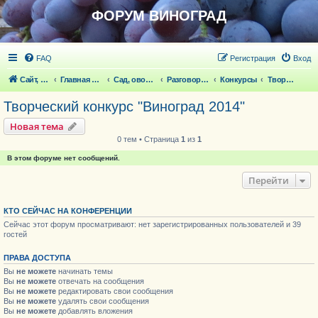
ФОРУМ ВИНОГРАД
FAQ
Регистрация
Вход
Сайт, статьи
Главная страница
Сад, овощи, ягодники, цветы, беседка
Разговоры обо всем что волнует
Конкурсы
Творческий конкурс "Виноград 2014"
Творческий конкурс "Виноград 2014"
Новая тема
0 тем • Страница
1
из
1
В этом форуме нет сообщений.
Перейти
КТО СЕЙЧАС НА КОНФЕРЕНЦИИ
Сейчас этот форум просматривают: нет зарегистрированных пользователей и 39
гостей
ПРАВА ДОСТУПА
Вы
не можете
начинать темы
Вы
не можете
отвечать на сообщения
Вы
не можете
редактировать свои сообщения
Вы
не можете
удалять свои сообщения
Вы
не можете
добавлять вложения