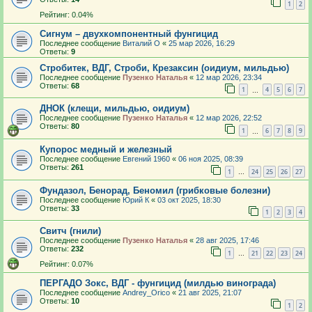
1
2
Рейтинг: 0.04%
Сигнум – двухкомпонентный фунгицид
Последнее сообщение
Виталий О
«
25 мар 2026, 16:29
Ответы:
9
Стробитек, ВДГ, Строби, Крезаксин (оидиум, мильдью)
Последнее сообщение
Пузенко Наталья
«
12 мар 2026, 23:34
Ответы:
68
1
4
5
6
7
…
ДНОК (клещи, мильдью, оидиум)
Последнее сообщение
Пузенко Наталья
«
12 мар 2026, 22:52
Ответы:
80
1
6
7
8
9
…
Купорос медный и железный
Последнее сообщение
Евгений 1960
«
06 ноя 2025, 08:39
Ответы:
261
1
24
25
26
27
…
Фундазол, Бенорад, Беномил (грибковые болезни)
Последнее сообщение
Юрий К
«
03 окт 2025, 18:30
Ответы:
33
1
2
3
4
Свитч (гнили)
Последнее сообщение
Пузенко Наталья
«
28 авг 2025, 17:46
Ответы:
232
1
21
22
23
24
…
Рейтинг: 0.07%
ПЕРГАДО Зокс, ВДГ - фунгицид (милдью винограда)
Последнее сообщение
Andrey_Orico
«
21 авг 2025, 21:07
Ответы:
10
1
2