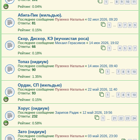
1
8
9
10
11
…
Рейтинг: 0.04%
Абига-Пик (мильдью).
Последнее сообщение
Пузенко Наталья
«
02 июл 2026, 09:20
Ответы:
81
1
6
7
8
9
…
Рейтинг: 0.15%
Скор, Дискор, КЭ (мучнистая роса)
Последнее сообщение
Михаил Герасимов
«
14 июн 2026, 19:02
Ответы:
66
1
4
5
6
7
…
Рейтинг: 0.18%
Топаз (оидиум)
Последнее сообщение
Пузенко Наталья
«
14 июн 2026, 09:40
Ответы:
90
1
7
8
9
10
…
Рейтинг: 1.35%
Ордан, СП (мильдью)
Последнее сообщение
Пузенко Наталья
«
22 май 2026, 11:40
Ответы:
93
1
7
8
9
10
…
Рейтинг: 0.15%
Хорус (оидиум)
Последнее сообщение
Зарипов Радик
«
12 май 2026, 19:56
Ответы:
232
1
21
22
23
24
…
Рейтинг: 0.58%
Зато (оидиум)
Последнее сообщение
Пузенко Наталья
«
03 май 2026, 23:00
Ответы:
14