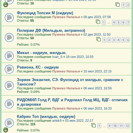
Ответы:
16
1
2
Фунгицид Топсин М (оидиум)
Последнее сообщение
Пузенко Наталья
«
09 дек 2023, 07:58
Ответы:
65
1
4
5
6
7
…
Полирам ДФ (Мильдью, антракноз)
Последнее сообщение
Пузенко Наталья
«
02 дек 2023, 11:50
Ответы:
50
1
2
3
4
5
6
Рейтинг: 0.07%
Микал - оидиум, милдью.
Последнее сообщение
Ivan_S
«
18 сен 2023, 10:55
Ответы:
9
Ревиона, КС - оидиум
Последнее сообщение
Пузенко Наталья
«
10 июл 2023, 22:15
Зорвек Энкантия, СЭ- Фунгицид от милдью, сравним с
Таносом?
Последнее сообщение
Пузенко Наталья
«
06 июл 2023, 16:59
Рейтинг: 0.04%
РИДОМИЛ Голд Р, ВДГ и Ридомил Голд МЦ, ВДГ- отличия
и дозировки
Последнее сообщение
Пузенко Наталья
«
06 июл 2023, 16:33
Кабрио Топ (милдью, оидиум)
Последнее сообщение
artek9
«
03 июн 2022, 22:17
Ответы:
115
1
9
10
11
12
…
Рейтинг: 0.07%