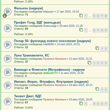
Рейтинг: 0.18%
Фалькон (оидиум)
Последнее сообщение
Маршал
«
17 авг 2025, 19:18
Ответы:
71
1
5
6
7
8
…
Профит Голд, ВДГ (мильдью)
Последнее сообщение
Александр
«
25 июл 2025, 21:25
Ответы:
83
1
6
7
8
9
…
Рейтинг: 0.18%
Полар 50- фунгицид нового поколения (оидиум)
Последнее сообщение
mikl6566
«
14 июл 2025, 20:01
Ответы:
12
1
2
Луна Транквилити, КС
Последнее сообщение
Пузенко Наталья
«
12 июл 2025, 21:31
Ответы:
37
1
2
3
4
Вивандо и Флексити (Метрафенон) - оидиум
Последнее сообщение
Aleks31777
«
11 июл 2025, 15:40
Ответы:
4
Импакт, Форис, Флуафол, Флутривит (оидиум)
Последнее сообщение
Пузенко Наталья
«
03 июл 2025, 20:13
Ответы:
19
1
2
Тиовит Джет, ВДГ.
Последнее сообщение
Пузенко Наталья
«
03 июн 2025, 18:25
Ответы:
67
1
4
5
6
7
…
Рейтинг: 0.04%