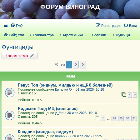
ФОРУМ ВИНОГРАД
FAQ
Регистрация
Вход
Сайт, статьи
Главная страница
Агротехника выращивания винограда
Болезни и вредители винограда
Фунгициды
Фунгициды
Новая тема
1
2
След.
70 тем
Темы
Ревус Топ (оидиум, милдью и ещё 8 болезней)
Последнее сообщение
Виталий О
«
01 авг 2026, 16:18
Ответы:
15
1
2
Рейтинг: 0.18%
Ридомил Голд МЦ (мильдью)
Последнее сообщение
y_fed
«
30 июл 2026, 19:10
Ответы:
305
1
28
29
30
31
…
Рейтинг: 0.44%
Квадрис (милдью, оидиум)
Последнее сообщение
mikl6566
«
20 июл 2026, 09:25
Ответы:
101