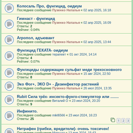
Колосаль Про, фунгицид, оидиум
Последнее сообщение
Пузенко Наталья
«
02 апр 2025, 16:18
Гимнаст - фунгицид
Последнее сообщение
Пузенко Наталья
«
02 апр 2025, 16:09
Ответы:
2
Рейтинг: 0.04%
Агропол, адъювант
Последнее сообщение
Пузенко Наталья
«
02 апр 2025, 13:44
Фунгицид ГЕКАТА- оидиум
Последнее сообщение
терапевт
«
01 окт 2024, 14:14
Ответы:
4
Рейтинг: 0.07%
Фунгициды содержащие сульфат меди трехосновного
Последнее сообщение
Пузенко Наталья
«
15 авг 2024, 22:50
Ответы:
8
Эко Фог+, ЭКО D+ - Дезинфектор растений
Последнее сообщение
Пузенко Наталья
«
26 июл 2024, 13:35
Rubit Сила трёх- инсекто-фунго-стимулятор или .......
Последнее сообщение
Виталий О
«
23 июл 2024, 20:20
Ответы:
9
Инфинито.
Последнее сообщение
mikl6566
«
23 июл 2024, 16:23
Ответы:
25
1
2
3
Нитрафен (грибки, вредители)- очень токсичен!
Последнее сообщение
Маршал
«
13 янв 2024, 15:43