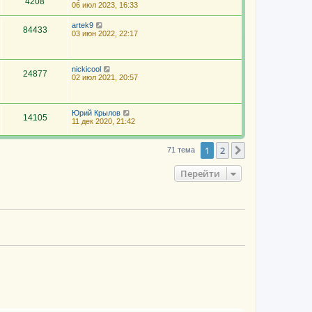
4208
06 июл 2023, 16:33
artek9
84433
03 июн 2022, 22:17
nickicool
24877
02 июл 2021, 20:57
Юрий Крылов
14105
11 дек 2020, 21:42
1
2
След.
71 тема
Перейти