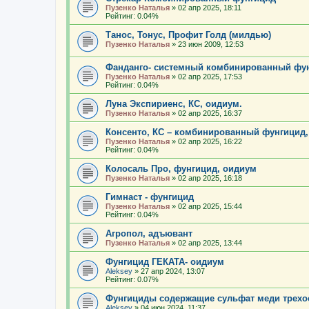
Пузенко Наталья
»
02 апр 2025, 18:11
Рейтинг: 0.04%
Танос, Тонус, Профит Голд (милдью)
Пузенко Наталья
»
23 июн 2009, 12:53
Фанданго- системный комбинированный фун
Пузенко Наталья
»
02 апр 2025, 17:53
Рейтинг: 0.04%
Луна Экспириенс, КС, оидиум.
Пузенко Наталья
»
02 апр 2025, 16:37
Консенто, КС – комбинированный фунгицид
Пузенко Наталья
»
02 апр 2025, 16:22
Рейтинг: 0.04%
Колосаль Про, фунгицид, оидиум
Пузенко Наталья
»
02 апр 2025, 16:18
Гимнаст - фунгицид
Пузенко Наталья
»
02 апр 2025, 15:44
Рейтинг: 0.04%
Агропол, адъювант
Пузенко Наталья
»
02 апр 2025, 13:44
Фунгицид ГЕКАТА- оидиум
Aleksey
»
27 апр 2024, 13:07
Рейтинг: 0.07%
Фунгициды содержащие сульфат меди трехо
Aleksey
»
04 июн 2024, 11:37