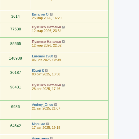
Виталий О
3614
25 мар 2026, 16:29
Пузенко Наталья
77530
12 мар 2026, 23:34
Пузенко Наталья
85565
12 мар 2026, 22:52
Евгений 1960
148938
06 ноя 2025, 08:39
Юрий К
30187
03 окт 2025, 18:30
Пузенко Наталья
98431
28 авг 2025, 17:46
Andrey_Orico
6936
21 авг 2025, 21:07
Маршал
64642
17 авг 2025, 19:18
Александр