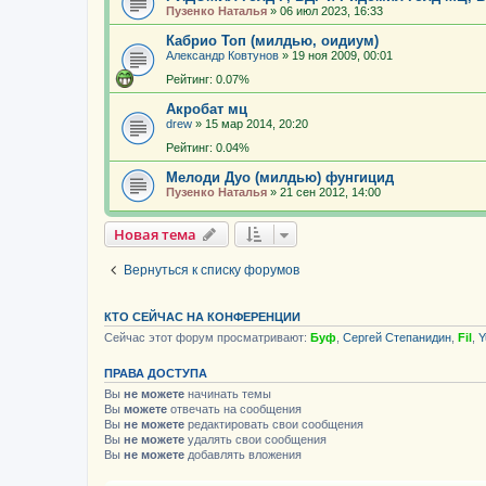
Пузенко Наталья
»
06 июл 2023, 16:33
Кабрио Топ (милдью, оидиум)
Александр Ковтунов
»
19 ноя 2009, 00:01
Рейтинг: 0.07%
Акробат мц
drew
»
15 мар 2014, 20:20
Рейтинг: 0.04%
Мелоди Дуо (милдью) фунгицид
Пузенко Наталья
»
21 сен 2012, 14:00
Новая тема
Вернуться к списку форумов
КТО СЕЙЧАС НА КОНФЕРЕНЦИИ
Сейчас этот форум просматривают:
Буф
,
Сергей Степанидин
,
Fil
,
Y
ПРАВА ДОСТУПА
Вы
не можете
начинать темы
Вы
можете
отвечать на сообщения
Вы
не можете
редактировать свои сообщения
Вы
не можете
удалять свои сообщения
Вы
не можете
добавлять вложения