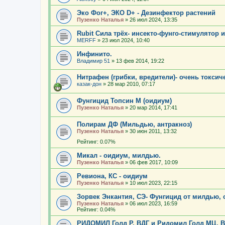
Эко Фог+, ЭКО D+ - Дезинфектор растений
Пузенко Наталья
»
26 июл 2024, 13:35
Rubit Сила трёх- инсекто-фунго-стимулятор или
MERFF
»
23 июл 2024, 10:40
Инфинито.
Владимир 51
»
13 фев 2014, 19:22
Нитрафен (грибки, вредители)- очень токсич
казак-дон
»
28 мар 2010, 07:17
Фунгицид Топсин М (оидиум)
Пузенко Наталья
»
20 мар 2014, 17:41
Полирам ДФ (Мильдью, антракноз)
Пузенко Наталья
»
30 июн 2011, 13:32
Рейтинг: 0.07%
Микал - оидиум, милдью.
Пузенко Наталья
»
06 фев 2017, 10:09
Ревиона, КС - оидиум
Пузенко Наталья
»
10 июл 2023, 22:15
Зорвек Энкантия, СЭ- Фунгицид от милдью,
Пузенко Наталья
»
06 июл 2023, 16:59
Рейтинг: 0.04%
РИДОМИЛ Голд Р, ВДГ и Ридомил Голд МЦ, В