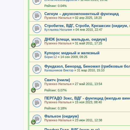
Рейтинг: 0.04%
Сигнум – двухкомпонентный фунгицид
Пузенко Наталья
»
02 апр 2025, 18:20
Стробитек, ВДГ, Строби, Крезаксин (оидиум,
Кутлыева Наталия
»
04 янв 2010, 22:47
ДНОК (клещи, мильдью, оидиум)
Пузенко Наталья
»
31 май 2011, 17:25
Купорос медный и железный
Борис12
»
14 сен 2009, 09:25
Фундазол, Бенорад, Беномил (грибковые бо
Калашников Виктор
»
31 мар 2010, 15:10
Свитч (гнили)
Пузенко Наталья
»
27 май 2011, 13:54
Рейтинг: 0.07%
ПЕРГАДО Зокс, ВДГ - фунгицид (милдью вин
Пузенко Наталья
»
15 ноя 2023, 08:40
Рейтинг: 0.18%
Фалькон (оидиум)
Пузенко Наталья
»
23 июн 2011, 12:38
Профит Голд, ВДГ (мильдью)