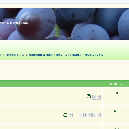
редители винограда.
ания винограда
Болезни и вредители винограда
Фунгициды
ОТВЕТЫ
10
1
2
67
1
3
4
5
6
7
…