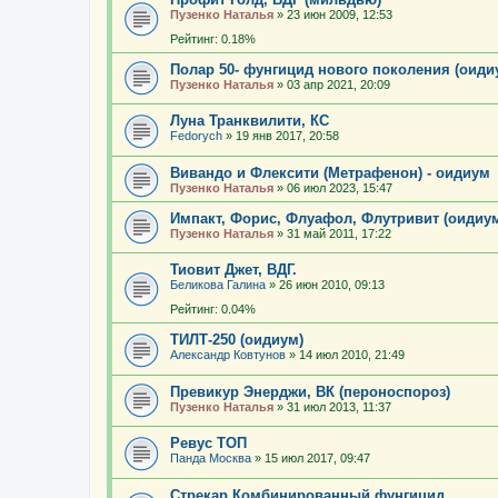
Пузенко Наталья
»
23 июн 2009, 12:53
Рейтинг: 0.18%
Полар 50- фунгицид нового поколения (оиди
Пузенко Наталья
»
03 апр 2021, 20:09
Луна Транквилити, КС
Fedorych
»
19 янв 2017, 20:58
Вивандо и Флексити (Метрафенон) - оидиум
Пузенко Наталья
»
06 июл 2023, 15:47
Импакт, Форис, Флуафол, Флутривит (оидиу
Пузенко Наталья
»
31 май 2011, 17:22
Тиовит Джет, ВДГ.
Беликова Галина
»
26 июн 2010, 09:13
Рейтинг: 0.04%
ТИЛТ-250 (оидиум)
Александр Ковтунов
»
14 июл 2010, 21:49
Превикур Энерджи, ВК (пероноспороз)
Пузенко Наталья
»
31 июл 2013, 11:37
Ревус ТОП
Панда Москва
»
15 июл 2017, 09:47
Стрекар Комбинированный фунгицид