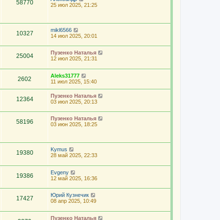
58770
25 июл 2025, 21:25
mikl6566
10327
14 июл 2025, 20:01
Пузенко Наталья
25004
12 июл 2025, 21:31
Aleks31777
2602
11 июл 2025, 15:40
Пузенко Наталья
12364
03 июл 2025, 20:13
Пузенко Наталья
58196
03 июн 2025, 18:25
Kymus
19380
28 май 2025, 22:33
Evgeny
19386
12 май 2025, 16:36
Юрий Кузнечик
17427
08 апр 2025, 10:49
Пузенко Наталья