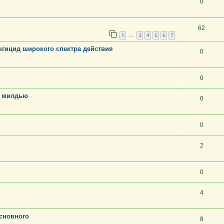
0
62
1
3
4
5
6
7
…
гицид широкого спектра действия
0
0
, милдью
0
0
2
0
4
сновного
8