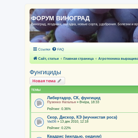
ФОРУМ ВИНОГРАД
Виноград, ягодники, посадка, новые сорта, удобрения. Болезни и в
Ссылки
FAQ
Сайт, статьи
Главная страница
Агротехника выращив
Фунгициды
Новая тема
ТЕМЫ
Либертадор, СК, фунгицид
Пузенко Наталья
»
Вчера, 18:33
Рейтинг: 0.36%
Скор, Дискор, КЭ (мучнистая роса)
Vad36
»
13 дек 2010, 12:18
Рейтинг: 0.22%
Квадрис (милдью, оидиум)