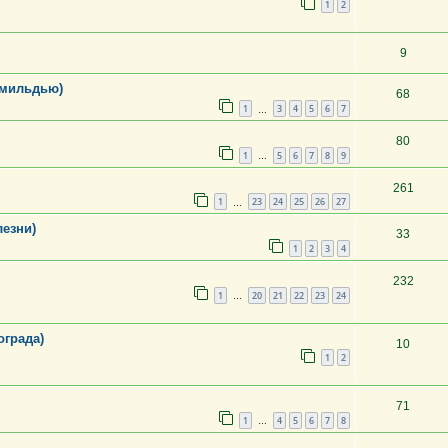
1
2
9
 мильдью)
68
1
3
4
5
6
7
…
80
1
5
6
7
8
9
…
261
1
23
24
25
26
27
…
лезни)
33
1
2
3
4
232
1
20
21
22
23
24
…
ограда)
10
1
2
71
1
4
5
6
7
8
…