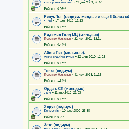
виктор михайлович
»
21 дек 2009, 20:54
Рейтинг: 0.07%
Ревус Топ (оидиум, милдью и ещё 8 болезне
y_fed
»
17 фев 2018, 12:13
Рейтинг: 0.18%
Ридомил Голд МЦ (мильдью)
Пузенко Наталья
»
22 июн 2011, 12:11
Рейтинг: 0.44%
Абига-Пик (мильдью).
Александр Ковтунов
»
12 фев 2010, 12:32
Рейтинг: 0.15%
Топаз (оидиум)
Пузенко Наталья
»
31 июл 2013, 11:16
Рейтинг: 1.34%
Ордан, СП (мильдью)
Jane
»
11 апр 2010, 21:33
Рейтинг: 0.15%
Хорус (оидиум)
Konctantin
»
19 фев 2009, 23:30
Рейтинг: 0.25%
Зато (оидиум)
Елена Александровна
»
11 июл 2013, 13:42