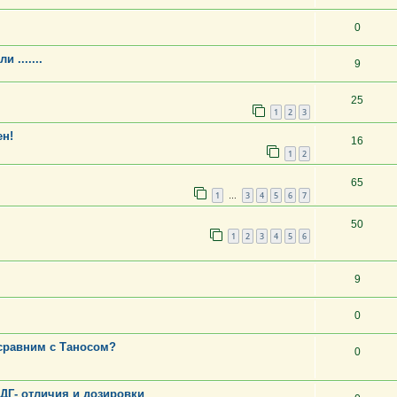
0
 .......
9
25
1
2
3
ен!
16
1
2
65
1
3
4
5
6
7
…
50
1
2
3
4
5
6
9
0
 сравним с Таносом?
0
ДГ- отличия и дозировки