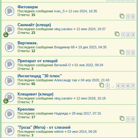
Фитоверм
Последнее сообщение
Ivan_S
«
12 сен 2024, 16:35
Ответы:
15
1
2
Санмайт (клещи)
Последнее сообщение
oleg.saratov
«
12 июн 2024, 19:37
Ответы:
23
1
2
3
Вертимек.
Последнее сообщение
Владимир 68
«
19 дек 2023, 04:35
Ответы:
12
1
2
Препарат от клещей
Последнее сообщение
Виталий О
«
01 янв 2022, 09:34
Ответы:
3
Инсектицид "30 плюс"
Последнее сообщение
Александр тав
«
04 апр 2020, 21:43
Ответы:
65
1
4
5
6
7
…
Клещевит (клещи)
Последнее сообщение
oleg.saratov
«
12 июл 2018, 16:18
Ответы:
7
Креолин
Последнее сообщение
Надежда
«
28 мар 2017, 07:15
Ответы:
17
1
2
"Гроза" (Мета) - от слизней
Последнее сообщение
wldmir
«
03 июл 2014, 09:26
Ответы:
3