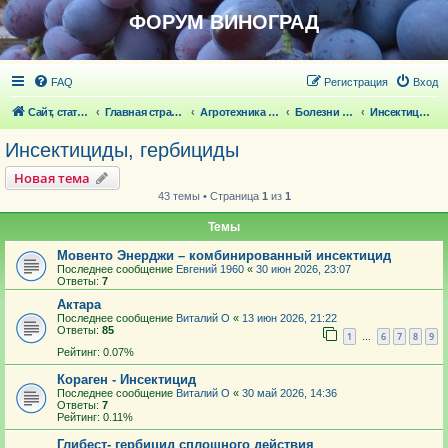
ФОРУМ ВИНОГРАД
FAQ
Регистрация
Вход
Сайт, статьи
Главная страница
Агротехника выращивания винограда
Болезни и вредители винограда
Инсектициды, гербициды
Инсектициды, гербициды
Новая тема
43 темы • Страница
1
из
1
Темы
Мовенто Энерджи – комбинированный инсектицид
Последнее сообщение
Евгений 1960
«
30 июн 2026, 23:07
Ответы:
7
Актара
Последнее сообщение
Виталий О
«
13 июн 2026, 21:22
Ответы:
85
1
6
7
8
9
…
Рейтинг: 0.07%
Кораген - Инсектицид
Последнее сообщение
Виталий О
«
30 май 2026, 14:36
Ответы:
7
Рейтинг: 0.11%
Глибест- гербицид сплошного действия