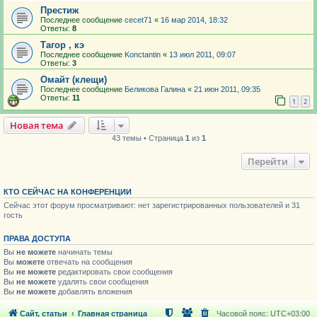
Престиж
Последнее сообщение
cecet71
«
16 мар 2014, 18:32
Ответы:
8
Тагор , кэ
Последнее сообщение
Konctantin
«
13 июл 2011, 09:07
Ответы:
3
Омайт (клещи)
Последнее сообщение
Беликова Галина
«
21 июн 2011, 09:35
Ответы:
11
1
2
Новая тема
43 темы • Страница
1
из
1
Перейти
КТО СЕЙЧАС НА КОНФЕРЕНЦИИ
Сейчас этот форум просматривают: нет зарегистрированных пользователей и 31
гость
ПРАВА ДОСТУПА
Вы
не можете
начинать темы
Вы
можете
отвечать на сообщения
Вы
не можете
редактировать свои сообщения
Вы
не можете
удалять свои сообщения
Вы
не можете
добавлять вложения
Сайт, статьи
Главная страница
Часовой пояс:
UTC+03:00