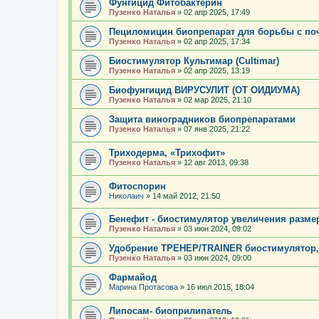
Фунгицид Фитобактерин
Пузенко Наталья
»
02 апр 2025, 17:49
Пециломицин биопрепарат для борьбы с по
Пузенко Наталья
»
02 апр 2025, 17:34
Биостимулятор Культимар (Cultimar)
Пузенко Наталья
»
02 апр 2025, 13:19
Биофунгицид ВИРУСУЛИТ (ОТ ОИДИУМА)
Пузенко Наталья
»
02 мар 2025, 21:10
Защита виноградников биопрепаратами
Пузенко Наталья
»
07 янв 2025, 21:22
Триходерма, «Трихофит»
Пузенко Наталья
»
12 авг 2013, 09:38
Фитоспорин
Николаич
»
14 май 2012, 21:50
Бенефит - биостимулятор увеличения разме
Пузенко Наталья
»
03 июн 2024, 09:02
Удобрение ТРЕНЕР/TRAINER биостимулятор,
Пузенко Наталья
»
03 июн 2024, 09:00
Фармайод
Марина Протасова
»
16 июл 2015, 18:04
Липосам- биоприлипатель