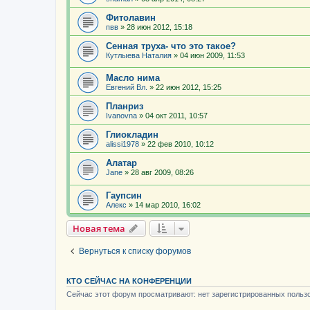
Фитолавин
пвв
»
28 июн 2012, 15:18
Сенная труха- что это такое?
Кутлыева Наталия
»
04 июн 2009, 11:53
Масло нима
Евгений Вл.
»
22 июн 2012, 15:25
Планриз
Ivanovna
»
04 окт 2011, 10:57
Глиокладин
alissi1978
»
22 фев 2010, 10:12
Алатар
Jane
»
28 авг 2009, 08:26
Гаупсин
Алекс
»
14 мар 2010, 16:02
Новая тема
Вернуться к списку форумов
КТО СЕЙЧАС НА КОНФЕРЕНЦИИ
Сейчас этот форум просматривают: нет зарегистрированных пользо