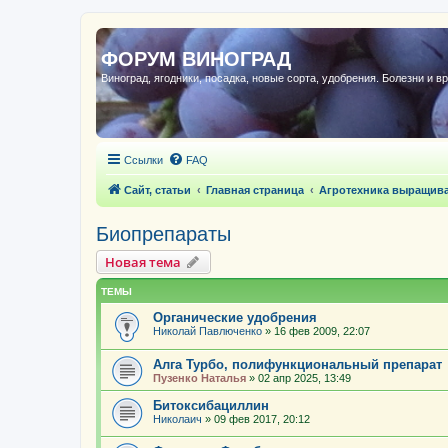
ФОРУМ ВИНОГРАД
Виноград, ягодники, посадка, новые сорта, удобрения. Болезни и в
Ссылки
FAQ
Сайт, статьи
Главная страница
Агротехника выращив
Биопрепараты
Новая тема
ТЕМЫ
Органические удобрения
Николай Павлюченко
»
16 фев 2009, 22:07
Алга Турбо, полифункциональный препарат
Пузенко Наталья
»
02 апр 2025, 13:49
Битоксибациллин
Николаич
»
09 фев 2017, 20:12