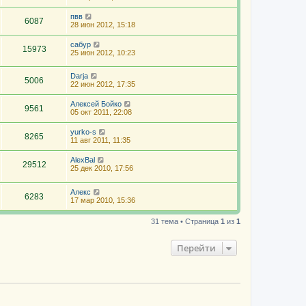
пвв
6087
28 июн 2012, 15:18
сабур
15973
25 июн 2012, 10:23
Darja
5006
22 июн 2012, 17:35
Алексей Бойко
9561
05 окт 2011, 22:08
yurko-s
8265
11 авг 2011, 11:35
AlexBal
29512
25 дек 2010, 17:56
Алекс
6283
17 мар 2010, 15:36
31 тема • Страница
1
из
1
Перейти