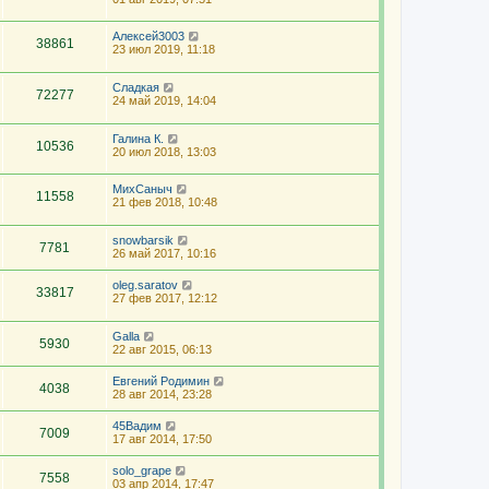
Алексей3003
38861
23 июл 2019, 11:18
Сладкая
72277
24 май 2019, 14:04
Галина К.
10536
20 июл 2018, 13:03
МихСаныч
11558
21 фев 2018, 10:48
snowbarsik
7781
26 май 2017, 10:16
oleg.saratov
33817
27 фев 2017, 12:12
Galla
5930
22 авг 2015, 06:13
Евгений Родимин
4038
28 авг 2014, 23:28
45Вадим
7009
17 авг 2014, 17:50
solo_grape
7558
03 апр 2014, 17:47