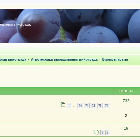
редители винограда.
ания винограда
Агротехника выращивания винограда
Биопрепараты
ОТВЕТЫ
732
1
70
71
72
73
74
…
2
16
1
2