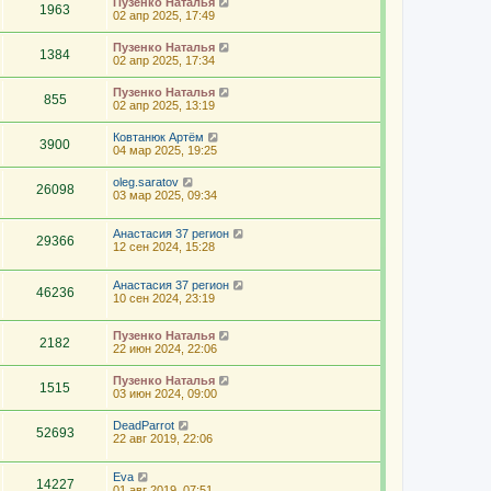
Пузенко Наталья
1963
02 апр 2025, 17:49
Пузенко Наталья
1384
02 апр 2025, 17:34
Пузенко Наталья
855
02 апр 2025, 13:19
Ковтанюк Артём
3900
04 мар 2025, 19:25
oleg.saratov
26098
03 мар 2025, 09:34
Анастасия 37 регион
29366
12 сен 2024, 15:28
Анастасия 37 регион
46236
10 сен 2024, 23:19
Пузенко Наталья
2182
22 июн 2024, 22:06
Пузенко Наталья
1515
03 июн 2024, 09:00
DeadParrot
52693
22 авг 2019, 22:06
Eva
14227
01 авг 2019, 07:51