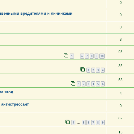
0
чвенными вредителями и личинками
0
0
8
93
1
6
7
8
9
10
…
35
1
2
3
4
58
1
2
3
4
5
6
ра ягод
4
 антистрессант
0
82
1
5
6
7
8
9
…
13