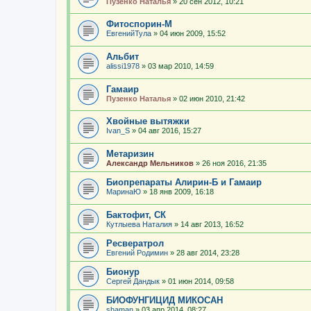
Пузенко Наталья
»
20 сен 2012, 10:21
Фитоспорин-М
ЕвгенийТула
»
04 июн 2009, 15:52
Альбит
alissi1978
»
03 мар 2010, 14:59
Гамаир
Пузенко Наталья
»
02 июн 2010, 21:42
Хвойные вытяжки
Ivan_S
»
04 авг 2016, 15:27
Метаризин
Александр Мельников
»
26 ноя 2016, 21:35
Биопрепараты Алирин-Б и Гамаир
МаринаЮ
»
18 янв 2009, 16:18
Бактофит, СК
Кутлыева Наталия
»
14 авг 2013, 16:52
Ресвератрол
Евгений Родимин
»
28 авг 2014, 23:28
Бионур
Сергей Дандык
»
01 июн 2014, 09:58
БИОФУНГИЦИД МИКОСАН
shaman
»
03 апр 2014, 08:27