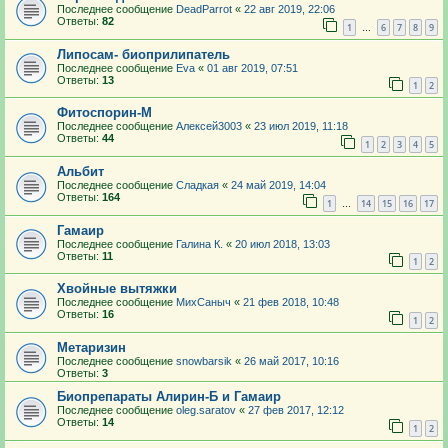
Последнее сообщение
DeadParrot
«
22 авг 2019, 22:06
Ответы:
82
1
6
7
8
9
…
Липосам- биоприлипатель
Последнее сообщение
Eva
«
01 авг 2019, 07:51
Ответы:
13
1
2
Фитоспорин-М
Последнее сообщение
Алексей3003
«
23 июл 2019, 11:18
Ответы:
44
1
2
3
4
5
Альбит
Последнее сообщение
Сладкая
«
24 май 2019, 14:04
Ответы:
164
1
14
15
16
17
…
Гамаир
Последнее сообщение
Галина К.
«
20 июл 2018, 13:03
Ответы:
11
1
2
Хвойные вытяжки
Последнее сообщение
МихСаныч
«
21 фев 2018, 10:48
Ответы:
16
1
2
Метаризин
Последнее сообщение
snowbarsik
«
26 май 2017, 10:16
Ответы:
3
Биопрепараты Алирин-Б и Гамаир
Последнее сообщение
oleg.saratov
«
27 фев 2017, 12:12
Ответы:
14
1
2