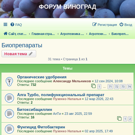
ФОРУМ ВИНОГРАД
FAQ
Регистрация
Вход
Сайт, статьи
Главная страница
Агротехника выращивания винограда
Агротехника выращивания винограда
Биопрепараты
Биопрепараты
Новая тема
31 тема • Страница
1
из
1
Темы
Органические удобрения
Последнее сообщение
Александр Мельников
«
12 сен 2024, 10:08
Ответы:
732
1
71
72
73
74
…
Алга Турбо, полифункциональный препарат
Последнее сообщение
Пузенко Наталья
«
12 мар 2026, 22:43
Ответы:
2
Битоксибациллин
Последнее сообщение
АлТи
«
23 авг 2025, 22:59
Ответы:
16
1
2
Фунгицид Фитобактерин
Последнее сообщение
Пузенко Наталья
«
02 апр 2025, 17:49