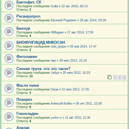
Бактофит, СК
Последнее сообщение
Galla
«
22 авг 2015, 06:13
Ответы:
2
Ресвератрол
Последнее сообщение
Евгений Родимин
«
28 авг 2014, 23:28
Бионур
Последнее сообщение
45Вадим
«
17 авг 2014, 17:50
Ответы:
4
БИОФУНГИЦИД МИКОСАН
Последнее сообщение
solo_grape
«
03 апр 2014, 17:47
Ответы:
2
Фитолавин
Последнее сообщение
пвв
«
28 июн 2012, 15:18
Сенная труха- что это такое?
Последнее сообщение
сабур
«
25 июн 2012, 10:23
Ответы:
21
1
2
3
Масло нима
Последнее сообщение
Darja
«
22 июн 2012, 17:35
Ответы:
3
Планриз
Последнее сообщение
Алексей Бойко
«
05 окт 2011, 22:08
Ответы:
6
Глиокладин
Последнее сообщение
yurko-s
«
11 авг 2011, 11:35
Ответы:
4
Алатар