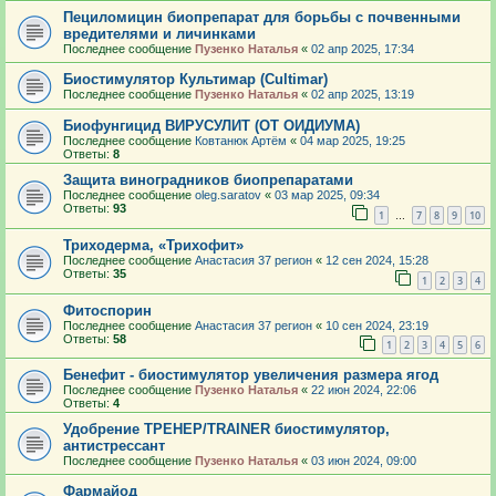
Пециломицин биопрепарат для борьбы с почвенными
вредителями и личинками
Последнее сообщение
Пузенко Наталья
«
02 апр 2025, 17:34
Биостимулятор Культимар (Cultimar)
Последнее сообщение
Пузенко Наталья
«
02 апр 2025, 13:19
Биофунгицид ВИРУСУЛИТ (ОТ ОИДИУМА)
Последнее сообщение
Ковтанюк Артём
«
04 мар 2025, 19:25
Ответы:
8
Защита виноградников биопрепаратами
Последнее сообщение
oleg.saratov
«
03 мар 2025, 09:34
Ответы:
93
1
7
8
9
10
…
Триходерма, «Трихофит»
Последнее сообщение
Анастасия 37 регион
«
12 сен 2024, 15:28
Ответы:
35
1
2
3
4
Фитоспорин
Последнее сообщение
Анастасия 37 регион
«
10 сен 2024, 23:19
Ответы:
58
1
2
3
4
5
6
Бенефит - биостимулятор увеличения размера ягод
Последнее сообщение
Пузенко Наталья
«
22 июн 2024, 22:06
Ответы:
4
Удобрение ТРЕНЕР/TRAINER биостимулятор,
антистрессант
Последнее сообщение
Пузенко Наталья
«
03 июн 2024, 09:00
Фармайод