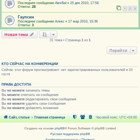
Последнее сообщение
AlexBal
«
25 дек 2010, 17:56
Ответы:
28
1
2
3
Гаупсин
Последнее сообщение
Алекс
«
17 мар 2010, 15:36
Ответы:
3
Новая тема
31 тема • Страница
1
из
1
Перейти
КТО СЕЙЧАС НА КОНФЕРЕНЦИИ
Сейчас этот форум просматривают: нет зарегистрированных пользователей и 33
гостя
ПРАВА ДОСТУПА
Вы
не можете
начинать темы
Вы
можете
отвечать на сообщения
Вы
не можете
редактировать свои сообщения
Вы
не можете
удалять свои сообщения
Вы
не можете
добавлять вложения
Сайт, статьи
Главная страница
Часовой пояс:
UTC+03:00
Создано на основе
phpBB
® Forum Software © phpBB Limited
Русская поддержка phpBB
Конфиденциальность
|
Правила