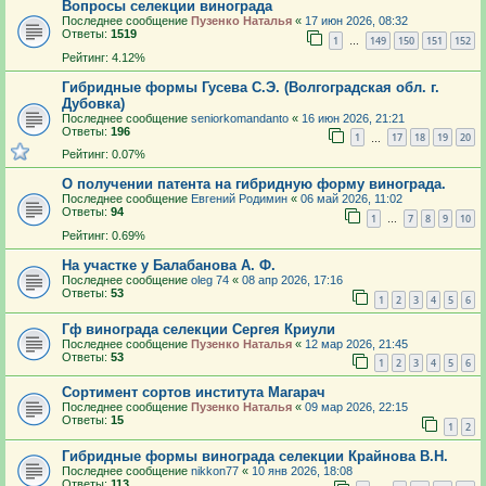
Вопросы селекции винограда
Последнее сообщение
Пузенко Наталья
«
17 июн 2026, 08:32
Ответы:
1519
1
149
150
151
152
…
Рейтинг: 4.12%
Гибридные формы Гусева С.Э. (Волгоградская обл. г.
Дубовка)
Последнее сообщение
seniorkomandanto
«
16 июн 2026, 21:21
Ответы:
196
1
17
18
19
20
…
Рейтинг: 0.07%
О получении патента на гибридную форму винограда.
Последнее сообщение
Евгений Родимин
«
06 май 2026, 11:02
Ответы:
94
1
7
8
9
10
…
Рейтинг: 0.69%
На участке у Балабанова А. Ф.
Последнее сообщение
oleg 74
«
08 апр 2026, 17:16
Ответы:
53
1
2
3
4
5
6
Гф винограда селекции Сергея Криули
Последнее сообщение
Пузенко Наталья
«
12 мар 2026, 21:45
Ответы:
53
1
2
3
4
5
6
Сортимент сортов института Магарач
Последнее сообщение
Пузенко Наталья
«
09 мар 2026, 22:15
Ответы:
15
1
2
Гибридные формы винограда селекции Крайнова В.Н.
Последнее сообщение
nikkon77
«
10 янв 2026, 18:08
Ответы:
113