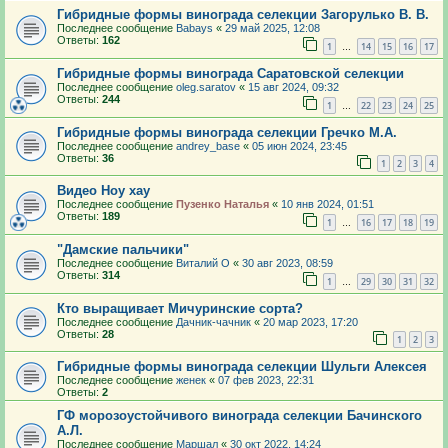
Гибридные формы винограда селекции Загорулько В. В.
Последнее сообщение
Babays
«
29 май 2025, 12:08
Ответы:
162
1
14
15
16
17
…
Гибридные формы винограда Саратовской селекции
Последнее сообщение
oleg.saratov
«
15 авг 2024, 09:32
Ответы:
244
1
22
23
24
25
…
Гибридные формы винограда селекции Гречко М.А.
Последнее сообщение
andrey_base
«
05 июн 2024, 23:45
Ответы:
36
1
2
3
4
Видео Ноу хау
Последнее сообщение
Пузенко Наталья
«
10 янв 2024, 01:51
Ответы:
189
1
16
17
18
19
…
"Дамские пальчики"
Последнее сообщение
Виталий О
«
30 авг 2023, 08:59
Ответы:
314
1
29
30
31
32
…
Кто выращивает Мичуринские сорта?
Последнее сообщение
Дачник-чачник
«
20 мар 2023, 17:20
Ответы:
28
1
2
3
Гибридные формы винограда селекции Шульги Алексея
Последнее сообщение
женек
«
07 фев 2023, 22:31
Ответы:
2
ГФ морозоустойчивого винограда селекции Бачинского
А.Л.
Последнее сообщение
Маршал
«
30 окт 2022, 14:24