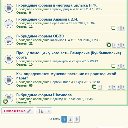
Гибридные формы винограда Билыка Н.Ф.
Последнее сообщение
Сергей Дандык
«
10 ноя 2017, 00:12
Ответы:
9
Гибридные формы Адамова В.И.
Последнее сообщение
Вера Бова
«
11 авг 2017, 16:04
Ответы:
12
1
2
Гибридные формы ОВВЭ
Последнее сообщение
Ключиков Е.А
«
21 авг 2016, 17:33
Ответы:
22
1
2
3
Прошу помощи - у кого есть Самарские (Куйбышевские)
сорта
Последнее сообщение
Владимир67
«
23 дек 2015, 09:43
Ответы:
10
1
2
Как определяется мужское растение из родительской
пары?
Последнее сообщение
Сергей Огнев
«
17 дек 2013, 12:18
Ответы:
88
1
6
7
8
9
…
Гибридные формы Шатилова
Последнее сообщение
Надежда
«
07 окт 2012, 17:38
Ответы:
2
Новая тема
1
2
След.
53 темы