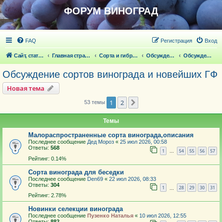
ФОРУМ ВИНОГРАД
FAQ
Регистрация
Вход
Сайт, статьи
Главная страница
Сорта и гибридные формы винограда
Обсуждение сортов винограда и новейших ГФ
Обсуждение сортов винограда и новейших ГФ
Обсуждение сортов винограда и новейших ГФ
Новая тема
1
2
След.
53 темы
Темы
Малораспространенные сорта винограда,описания
Последнее сообщение
Дед Мороз
«
25 июл 2026, 00:58
Ответы:
568
1
54
55
56
57
…
Рейтинг: 0.14%
Сорта винограда для беседки
Последнее сообщение
Den69
«
22 июл 2026, 08:33
Ответы:
304
1
28
29
30
31
…
Рейтинг: 2.78%
Новинки селекции винограда
Последнее сообщение
Пузенко Наталья
«
10 июл 2026, 12:55
Ответы:
882