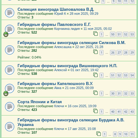
1
9
10
11
12
…
Селекция винограда Шаповалова В.Д.
Последнее сообщение
Юрий К
«
28 ноя 2025, 09:29
Ответы:
3
Гибридные формы Павловского Е.Г.
Последнее сообщение
Корчмина лидия
«
11 ноя 2025, 05:02
Ответы:
522
1
50
51
52
53
…
Гибридные формы винограда селекции Силкова В.М.
Последнее сообщение
Алексашка
«
22 окт 2025, 21:28
Ответы:
282
1
26
27
28
29
…
Рейтинг: 0.04%
Гибридные формы винограда Вишневецкого Н.П.
Последнее сообщение
Алекскй
«
01 окт 2025, 19:42
Ответы:
538
1
51
52
53
54
…
Гибридные формы Капелюшного В.У.
Последнее сообщение
Aiwa
«
21 сен 2025, 00:09
Ответы:
327
1
30
31
32
33
…
Сорта Японии и Китая
Последнее сообщение
Ключи
«
16 сен 2025, 19:09
Ответы:
423
1
40
41
42
43
…
Гибридные формы винограда селекции Бурдака А.В.
Украина
Последнее сообщение
Ключи
«
17 авг 2025, 15:08
Ответы:
107
1
8
9
10
11
…