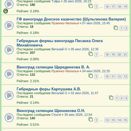
Последнее сообщение
Tulipa
«
26 июл 2026, 16:23
Ответы:
186
1
16
17
18
19
…
Рейтинг: 0.18%
ГФ винограда Донское казачество (Шульгинова Валерия)
Последнее сообщение
Пузенко Наталья
«
07 июл 2026, 15:45
Ответы:
18
1
2
Рейтинг: 0.18%
Гибридные формы винограда Писанка Олега
Михайловича
Последнее сообщение
Виталий О
«
05 июл 2026, 12:35
Ответы:
207
1
18
19
20
21
…
Рейтинг: 0.58%
Виноград селекции Щереденкова В. А.
Последнее сообщение
Пузенко Наталья
«
04 июл 2026, 22:25
Ответы:
122
1
10
11
12
13
…
Рейтинг: 2.31%
Гибридные форы Карпушева А.В.
Последнее сообщение
Виталий О
«
02 июл 2026, 11:47
Ответы:
21
1
2
3
Рейтинг: 0.14%
Виноград селекции Щенникова О.Н.
Последнее сообщение
Chorel
«
30 июн 2026, 12:54
Ответы:
140
1
12
13
14
15
…
Рейтинг: 0.51%