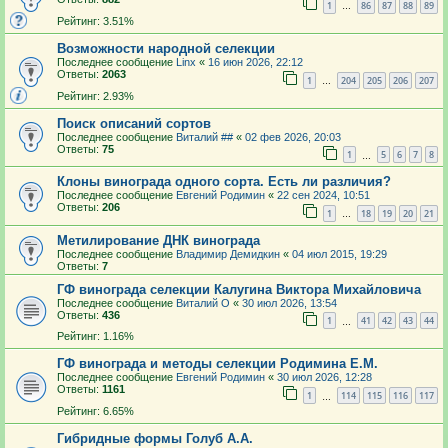
1
86
87
88
89
…
Рейтинг: 3.51%
Возможности народной селекции
Последнее сообщение
Linx
«
16 июн 2026, 22:12
Ответы:
2063
1
204
205
206
207
…
Рейтинг: 2.93%
Поиск описаний сортов
Последнее сообщение
Виталий ##
«
02 фев 2026, 20:03
Ответы:
75
1
5
6
7
8
…
Клоны винограда одного сорта. Есть ли различия?
Последнее сообщение
Евгений Родимин
«
22 сен 2024, 10:51
Ответы:
206
1
18
19
20
21
…
Метилирование ДНК винограда
Последнее сообщение
Владимир Демидкин
«
04 июл 2015, 19:29
Ответы:
7
ГФ винограда селекции Калугина Виктора Михайловича
Последнее сообщение
Виталий О
«
30 июл 2026, 13:54
Ответы:
436
1
41
42
43
44
…
Рейтинг: 1.16%
ГФ винограда и методы селекции Родимина Е.М.
Последнее сообщение
Евгений Родимин
«
30 июл 2026, 12:28
Ответы:
1161
1
114
115
116
117
…
Рейтинг: 6.65%
Гибридные формы Голуб А.А.