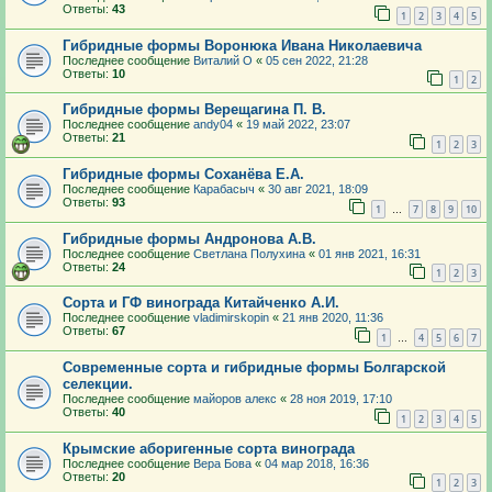
Ответы:
43
1
2
3
4
5
Гибридные формы Воронюка Ивана Николаевича
Последнее сообщение
Виталий О
«
05 сен 2022, 21:28
Ответы:
10
1
2
Гибридные формы Верещагина П. В.
Последнее сообщение
andy04
«
19 май 2022, 23:07
Ответы:
21
1
2
3
Гибридные формы Соханёва Е.А.
Последнее сообщение
Карабасыч
«
30 авг 2021, 18:09
Ответы:
93
1
7
8
9
10
…
Гибридные формы Андронова А.В.
Последнее сообщение
Светлана Полухина
«
01 янв 2021, 16:31
Ответы:
24
1
2
3
Сорта и ГФ винограда Китайченко А.И.
Последнее сообщение
vladimirskopin
«
21 янв 2020, 11:36
Ответы:
67
1
4
5
6
7
…
Современные сорта и гибридные формы Болгарской
селекции.
Последнее сообщение
майоров алекс
«
28 ноя 2019, 17:10
Ответы:
40
1
2
3
4
5
Крымские аборигенные сорта винограда
Последнее сообщение
Вера Бова
«
04 мар 2018, 16:36
Ответы:
20
1
2
3