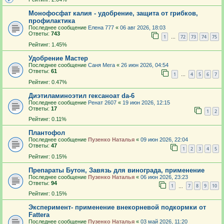
Монофосфат калия - удобрение, защита от грибков,
профилактика
Последнее сообщение
Елена 777
«
06 авг 2026, 18:03
Ответы:
743
1
72
73
74
75
…
Рейтинг: 1.45%
Удобрение Мастер
Последнее сообщение
Саня Мега
«
26 июн 2026, 04:54
Ответы:
61
1
4
5
6
7
…
Рейтинг: 0.47%
Диэтиламиноэтил гексаноат da-6
Последнее сообщение
Ренат 2607
«
19 июн 2026, 12:15
Ответы:
17
1
2
Рейтинг: 0.11%
Плантофол
Последнее сообщение
Пузенко Наталья
«
09 июн 2026, 22:04
Ответы:
47
1
2
3
4
5
Рейтинг: 0.15%
Препараты Бутон, Завязь для винограда, применение
Последнее сообщение
Пузенко Наталья
«
06 июн 2026, 23:23
Ответы:
94
1
7
8
9
10
…
Рейтинг: 0.15%
Эксперимент- применение внекорневой подкормки от
Fattera
Последнее сообщение
Пузенко Наталья
«
03 май 2026, 11:20