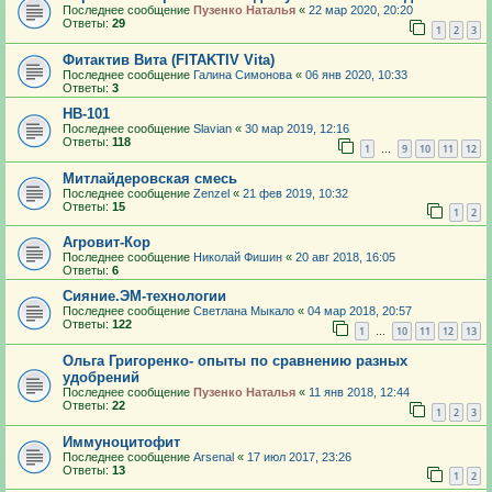
Последнее сообщение
Пузенко Наталья
«
22 мар 2020, 20:20
Ответы:
29
1
2
3
Фитактив Вита (FITAKTIV Vita)
Последнее сообщение
Галина Симонова
«
06 янв 2020, 10:33
Ответы:
3
HB-101
Последнее сообщение
Slavian
«
30 мар 2019, 12:16
Ответы:
118
1
9
10
11
12
…
Митлайдеровская смесь
Последнее сообщение
Zenzel
«
21 фев 2019, 10:32
Ответы:
15
1
2
Агровит-Кор
Последнее сообщение
Николай Фишин
«
20 авг 2018, 16:05
Ответы:
6
Сияние.ЭМ-технологии
Последнее сообщение
Светлана Мыкало
«
04 мар 2018, 20:57
Ответы:
122
1
10
11
12
13
…
Ольга Григоренко- опыты по сравнению разных
удобрений
Последнее сообщение
Пузенко Наталья
«
11 янв 2018, 12:44
Ответы:
22
1
2
3
Иммуноцитофит
Последнее сообщение
Arsenal
«
17 июл 2017, 23:26
Ответы:
13
1
2