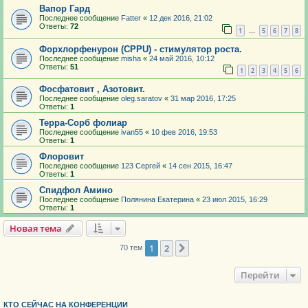
Вапор Гард
Последнее сообщение
Fatter
«
12 дек 2016, 21:02
Ответы:
72
1
5
6
7
8
…
Форхлорфенурон (CPPU) - стимулятор роста.
Последнее сообщение
misha
«
24 май 2016, 10:12
Ответы:
51
1
2
3
4
5
6
Фосфатовит , Азотовит.
Последнее сообщение
oleg.saratov
«
31 мар 2016, 17:25
Ответы:
1
Терра-Сорб фолиар
Последнее сообщение
ivan55
«
10 фев 2016, 19:53
Ответы:
1
Флоровит
Последнее сообщение
123 Сергей
«
14 сен 2015, 16:47
Ответы:
1
Спидфол Амино
Последнее сообщение
Полянина Екатерина
«
23 июл 2015, 16:29
Ответы:
1
Новая тема
1
2
След.
70 тем
Перейти
КТО СЕЙЧАС НА КОНФЕРЕНЦИИ