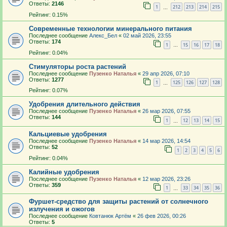
Ответы:
2146
1
212
213
214
215
…
Рейтинг: 0.15%
Современные технологии минерального питания
Последнее сообщение
Алекс_Бел
«
02 май 2026, 23:55
Ответы:
174
1
15
16
17
18
…
Рейтинг: 0.04%
Стимуляторы роста растений
Последнее сообщение
Пузенко Наталья
«
29 апр 2026, 07:10
Ответы:
1277
1
125
126
127
128
…
Рейтинг: 0.07%
Удобрения длительного действия
Последнее сообщение
Пузенко Наталья
«
26 мар 2026, 07:55
Ответы:
144
1
12
13
14
15
…
Кальциевые удобрения
Последнее сообщение
Пузенко Наталья
«
14 мар 2026, 14:54
Ответы:
52
1
2
3
4
5
6
Рейтинг: 0.04%
Калийные удобрения
Последнее сообщение
Пузенко Наталья
«
12 мар 2026, 23:26
Ответы:
359
1
33
34
35
36
…
Фуршет-средство для защиты растений от солнечного
излучения и ожогов
Последнее сообщение
Ковтанюк Артём
«
26 фев 2026, 00:26
Ответы:
5