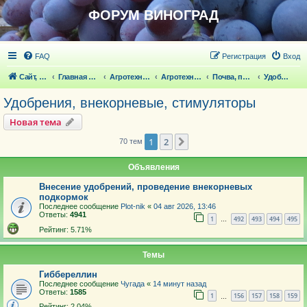
ФОРУМ ВИНОГРАД
FAQ
Регистрация
Вход
Сайт, статьи
Главная страница
Агротехника выращивания винограда
Агротехника выращивания винограда
Почва, полив
Удобрения, внекорневые, стимуляторы
Удобрения, внекорневые, стимуляторы
Новая тема
1
2
След.
70 тем
Объявления
Внесение удобрений, проведение внекорневых
подкормок
Последнее сообщение
Plot-nik
«
04 авг 2026, 13:46
Ответы:
4941
1
492
493
494
495
…
Рейтинг: 5.71%
Темы
Гиббереллин
Последнее сообщение
Чугада
«
14 минут назад
Ответы:
1585
1
156
157
158
159
…
Рейтинг: 2.04%