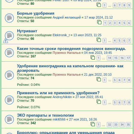
Ответы:
80
1
6
7
8
9
…
Борные удобрения
Последнее сообщение
Андрей желающий
«
17 мар 2024, 21:12
Ответы:
50
1
2
3
4
5
6
Нутривант
Последнее сообщение
Elektronik_t
«
13 июл 2023, 11:25
Ответы:
66
1
4
5
6
7
…
Какие точные сроки проведения подкормок винограда.
Последнее сообщение
Пузенко Наталья
«
04 янв 2023, 19:45
Ответы:
167
1
14
15
16
17
…
Удобрение виноградника на капельном орошении- как
дозировать
Последнее сообщение
Пузенко Наталья
«
21 дек 2022, 20:10
Ответы:
74
1
5
6
7
8
…
Рейтинг: 0.04%
Применять или не применять удобрения?
Последнее сообщение
AndreyNikitin
«
27 ноя 2022, 05:41
Ответы:
70
1
5
6
7
8
…
Рейтинг: 0.07%
ЭКО препараты и технологии
Последнее сообщение
mikl6566
«
27 ноя 2021, 16:26
Ответы:
342
1
32
33
34
35
…
Бороплюс- опрыскивание для уменьшения опада