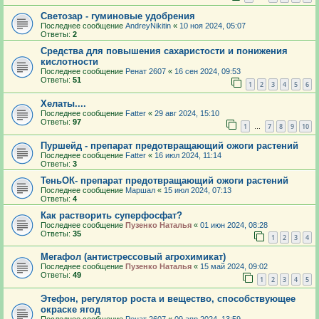
Светозар - гуминовые удобрения
Последнее сообщение
AndreyNikitin
«
10 ноя 2024, 05:07
Ответы:
2
Средства для повышения сахаристости и понижения
кислотности
Последнее сообщение
Ренат 2607
«
16 сен 2024, 09:53
Ответы:
51
1
2
3
4
5
6
Хелаты....
Последнее сообщение
Fatter
«
29 авг 2024, 15:10
Ответы:
97
1
7
8
9
10
…
Пуршейд - препарат предотвращающий ожоги растений
Последнее сообщение
Fatter
«
16 июл 2024, 11:14
Ответы:
3
ТеньОК- препарат предотвращающий ожоги растений
Последнее сообщение
Маршал
«
15 июл 2024, 07:13
Ответы:
4
Как растворить суперфосфат?
Последнее сообщение
Пузенко Наталья
«
01 июн 2024, 08:28
Ответы:
35
1
2
3
4
Мегафол (антистрессовый агрохимикат)
Последнее сообщение
Пузенко Наталья
«
15 май 2024, 09:02
Ответы:
49
1
2
3
4
5
Этефон, регулятор роста и вещество, способствующее
окраске ягод
Последнее сообщение
Ренат 2607
«
09 апр 2024, 13:59