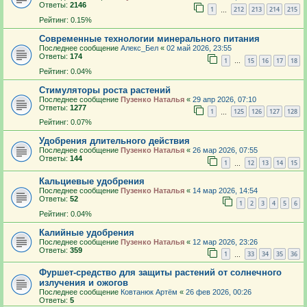
Ответы:
2146
1
212
213
214
215
…
Рейтинг: 0.15%
Современные технологии минерального питания
Последнее сообщение
Алекс_Бел
«
02 май 2026, 23:55
Ответы:
174
1
15
16
17
18
…
Рейтинг: 0.04%
Стимуляторы роста растений
Последнее сообщение
Пузенко Наталья
«
29 апр 2026, 07:10
Ответы:
1277
1
125
126
127
128
…
Рейтинг: 0.07%
Удобрения длительного действия
Последнее сообщение
Пузенко Наталья
«
26 мар 2026, 07:55
Ответы:
144
1
12
13
14
15
…
Кальциевые удобрения
Последнее сообщение
Пузенко Наталья
«
14 мар 2026, 14:54
Ответы:
52
1
2
3
4
5
6
Рейтинг: 0.04%
Калийные удобрения
Последнее сообщение
Пузенко Наталья
«
12 мар 2026, 23:26
Ответы:
359
1
33
34
35
36
…
Фуршет-средство для защиты растений от солнечного
излучения и ожогов
Последнее сообщение
Ковтанюк Артём
«
26 фев 2026, 00:26
Ответы:
5