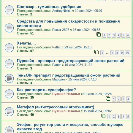
Светозар - гуминовые удобрения
Последнее сообщение
AndreyNikitin
«
10 ноя 2024, 05:07
Ответы:
2
Средства для повышения сахаристости и понижения
кислотности
Последнее сообщение
Ренат 2607
«
16 сен 2024, 09:53
Ответы:
51
1
2
3
4
5
6
Хелаты....
Последнее сообщение
Fatter
«
29 авг 2024, 15:10
Ответы:
97
1
7
8
9
10
…
Пуршейд - препарат предотвращающий ожоги растений
Последнее сообщение
Fatter
«
16 июл 2024, 11:14
Ответы:
3
ТеньОК- препарат предотвращающий ожоги растений
Последнее сообщение
Маршал
«
15 июл 2024, 07:13
Ответы:
4
Как растворить суперфосфат?
Последнее сообщение
Пузенко Наталья
«
01 июн 2024, 08:28
Ответы:
35
1
2
3
4
Мегафол (антистрессовый агрохимикат)
Последнее сообщение
Пузенко Наталья
«
15 май 2024, 09:02
Ответы:
49
1
2
3
4
5
Этефон, регулятор роста и вещество, способствующее
окраске ягод
Последнее сообщение
Ренат 2607
«
09 апр 2024, 13:59