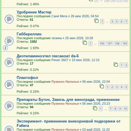
Рейтинг: 1.46%
Удобрение Мастер
Последнее сообщение
Саня Мега
«
26 июн 2026, 04:54
Ответы:
61
1
4
5
6
7
…
Рейтинг: 0.47%
Гиббереллин
Последнее сообщение
лозина
«
25 июн 2026, 10:28
Ответы:
1582
1
156
157
158
159
…
Рейтинг: 1.93%
Диэтиламиноэтил гексаноат da-6
Последнее сообщение
Ренат 2607
«
19 июн 2026, 12:15
Ответы:
17
1
2
Рейтинг: 0.11%
Плантофол
Последнее сообщение
Пузенко Наталья
«
09 июн 2026, 22:04
Ответы:
47
1
2
3
4
5
Рейтинг: 0.15%
Препараты Бутон, Завязь для винограда, применение
Последнее сообщение
Пузенко Наталья
«
06 июн 2026, 23:23
Ответы:
94
1
7
8
9
10
…
Рейтинг: 0.15%
Эксперимент- применение внекорневой подкормки от
Fattera
Последнее сообщение
Пузенко Наталья
«
03 май 2026, 11:20