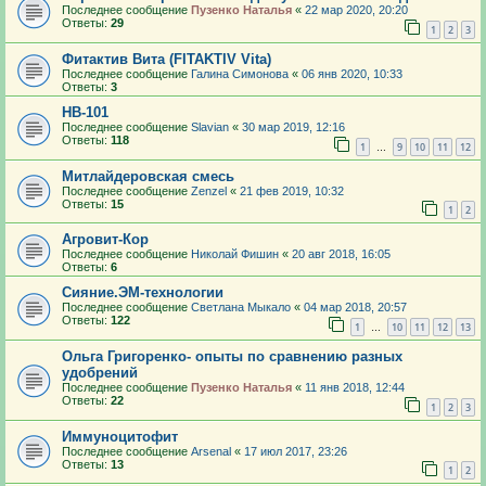
Последнее сообщение
Пузенко Наталья
«
22 мар 2020, 20:20
Ответы:
29
1
2
3
Фитактив Вита (FITAKTIV Vita)
Последнее сообщение
Галина Симонова
«
06 янв 2020, 10:33
Ответы:
3
HB-101
Последнее сообщение
Slavian
«
30 мар 2019, 12:16
Ответы:
118
1
9
10
11
12
…
Митлайдеровская смесь
Последнее сообщение
Zenzel
«
21 фев 2019, 10:32
Ответы:
15
1
2
Агровит-Кор
Последнее сообщение
Николай Фишин
«
20 авг 2018, 16:05
Ответы:
6
Сияние.ЭМ-технологии
Последнее сообщение
Светлана Мыкало
«
04 мар 2018, 20:57
Ответы:
122
1
10
11
12
13
…
Ольга Григоренко- опыты по сравнению разных
удобрений
Последнее сообщение
Пузенко Наталья
«
11 янв 2018, 12:44
Ответы:
22
1
2
3
Иммуноцитофит
Последнее сообщение
Arsenal
«
17 июл 2017, 23:26
Ответы:
13
1
2