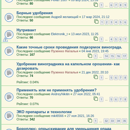
Ответы:
80
1
6
7
8
9
…
Борные удобрения
Последнее сообщение
Андрей желающий
«
17 мар 2024, 21:12
Ответы:
50
1
2
3
4
5
6
Нутривант
Последнее сообщение
Elektronik_t
«
13 июл 2023, 11:25
Ответы:
66
1
4
5
6
7
…
Какие точные сроки проведения подкормок винограда.
Последнее сообщение
Пузенко Наталья
«
04 янв 2023, 19:45
Ответы:
167
1
14
15
16
17
…
Удобрение виноградника на капельном орошении- как
дозировать
Последнее сообщение
Пузенко Наталья
«
21 дек 2022, 20:10
Ответы:
74
1
5
6
7
8
…
Рейтинг: 0.04%
Применять или не применять удобрения?
Последнее сообщение
AndreyNikitin
«
27 ноя 2022, 05:41
Ответы:
70
1
5
6
7
8
…
Рейтинг: 0.07%
ЭКО препараты и технологии
Последнее сообщение
mikl6566
«
27 ноя 2021, 16:26
Ответы:
342
1
32
33
34
35
…
Бороплюс- опрыскивание для уменьшения опада