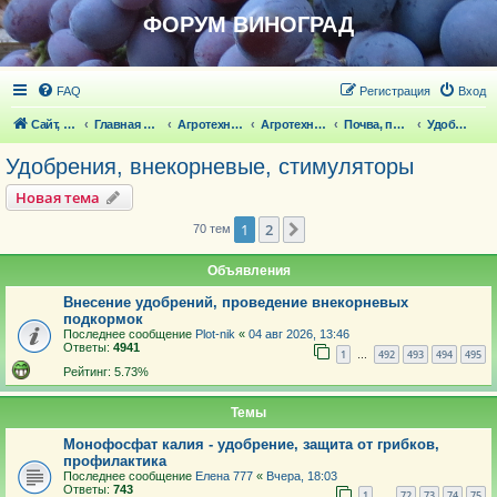
ФОРУМ ВИНОГРАД
FAQ
Регистрация
Вход
Сайт, статьи
Главная страница
Агротехника выращивания винограда
Агротехника выращивания винограда
Почва, полив
Удобрения, внекорневые, стимуляторы
Удобрения, внекорневые, стимуляторы
Новая тема
1
2
След.
70 тем
Объявления
Внесение удобрений, проведение внекорневых
подкормок
Последнее сообщение
Plot-nik
«
04 авг 2026, 13:46
Ответы:
4941
1
492
493
494
495
…
Рейтинг: 5.73%
Темы
Монофосфат калия - удобрение, защита от грибков,
профилактика
Последнее сообщение
Елена 777
«
Вчера, 18:03
Ответы:
743
1
72
73
74
75
…