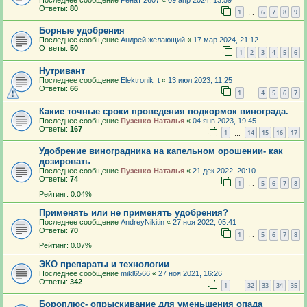
Ответы:
80
1
6
7
8
9
…
Борные удобрения
Последнее сообщение
Андрей желающий
«
17 мар 2024, 21:12
Ответы:
50
1
2
3
4
5
6
Нутривант
Последнее сообщение
Elektronik_t
«
13 июл 2023, 11:25
Ответы:
66
1
4
5
6
7
…
Какие точные сроки проведения подкормок винограда.
Последнее сообщение
Пузенко Наталья
«
04 янв 2023, 19:45
Ответы:
167
1
14
15
16
17
…
Удобрение виноградника на капельном орошении- как
дозировать
Последнее сообщение
Пузенко Наталья
«
21 дек 2022, 20:10
Ответы:
74
1
5
6
7
8
…
Рейтинг: 0.04%
Применять или не применять удобрения?
Последнее сообщение
AndreyNikitin
«
27 ноя 2022, 05:41
Ответы:
70
1
5
6
7
8
…
Рейтинг: 0.07%
ЭКО препараты и технологии
Последнее сообщение
mikl6566
«
27 ноя 2021, 16:26
Ответы:
342
1
32
33
34
35
…
Бороплюс- опрыскивание для уменьшения опада