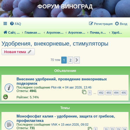
ФОРУМ ВИНОГРАД
FAQ
Регистрация
Вход
Сайт, статьи
Главная страница
Агротехника выращивания винограда
Агротехника выращивания винограда
Почва, полив
Удобрения, внекорневые, стимуляторы
Удобрения, внекорневые, стимуляторы
Новая тема
1
2
След.
70 тем
Объявления
Внесение удобрений, проведение внекорневых
подкормок
Последнее сообщение
Plot-nik
«
04 авг 2026, 13:46
Ответы:
4941
1
492
493
494
495
…
Рейтинг: 5.74%
Темы
Монофосфат калия - удобрение, защита от грибков,
профилактика
Последнее сообщение
VNK
«
15 июл 2026, 09:02
Ответы:
731
1
71
72
73
74
…