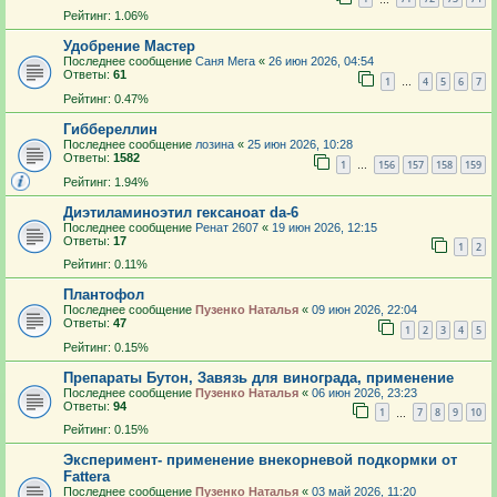
Рейтинг: 1.06%
Удобрение Мастер
Последнее сообщение
Саня Мега
«
26 июн 2026, 04:54
Ответы:
61
1
4
5
6
7
…
Рейтинг: 0.47%
Гиббереллин
Последнее сообщение
лозина
«
25 июн 2026, 10:28
Ответы:
1582
1
156
157
158
159
…
Рейтинг: 1.94%
Диэтиламиноэтил гексаноат da-6
Последнее сообщение
Ренат 2607
«
19 июн 2026, 12:15
Ответы:
17
1
2
Рейтинг: 0.11%
Плантофол
Последнее сообщение
Пузенко Наталья
«
09 июн 2026, 22:04
Ответы:
47
1
2
3
4
5
Рейтинг: 0.15%
Препараты Бутон, Завязь для винограда, применение
Последнее сообщение
Пузенко Наталья
«
06 июн 2026, 23:23
Ответы:
94
1
7
8
9
10
…
Рейтинг: 0.15%
Эксперимент- применение внекорневой подкормки от
Fattera
Последнее сообщение
Пузенко Наталья
«
03 май 2026, 11:20