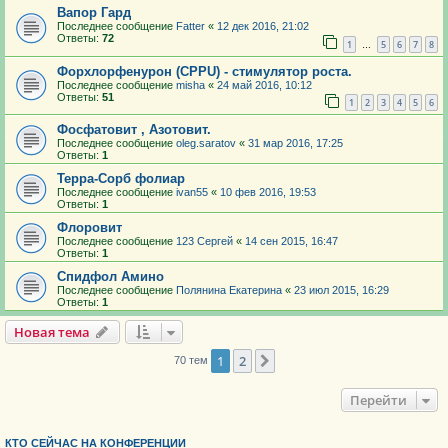
Вапор Гард
Последнее сообщение
Fatter
«
12 дек 2016, 21:02
Ответы:
72
1
5
6
7
8
…
Форхлорфенурон (CPPU) - стимулятор роста.
Последнее сообщение
misha
«
24 май 2016, 10:12
Ответы:
51
1
2
3
4
5
6
Фосфатовит , Азотовит.
Последнее сообщение
oleg.saratov
«
31 мар 2016, 17:25
Ответы:
1
Терра-Сорб фолиар
Последнее сообщение
ivan55
«
10 фев 2016, 19:53
Ответы:
1
Флоровит
Последнее сообщение
123 Сергей
«
14 сен 2015, 16:47
Ответы:
1
Спидфол Амино
Последнее сообщение
Полянина Екатерина
«
23 июл 2015, 16:29
Ответы:
1
Новая тема
1
2
След.
70 тем
Перейти
КТО СЕЙЧАС НА КОНФЕРЕНЦИИ