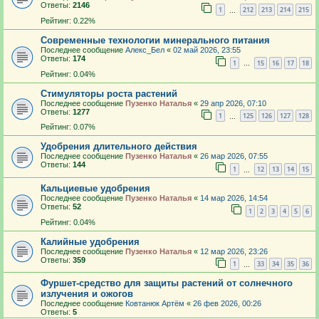
Ответы:
2146
1
212
213
214
215
…
Рейтинг: 0.22%
Современные технологии минерального питания
Последнее сообщение
Алекс_Бел
«
02 май 2026, 23:55
Ответы:
174
1
15
16
17
18
…
Рейтинг: 0.04%
Стимуляторы роста растений
Последнее сообщение
Пузенко Наталья
«
29 апр 2026, 07:10
Ответы:
1277
1
125
126
127
128
…
Рейтинг: 0.07%
Удобрения длительного действия
Последнее сообщение
Пузенко Наталья
«
26 мар 2026, 07:55
Ответы:
144
1
12
13
14
15
…
Кальциевые удобрения
Последнее сообщение
Пузенко Наталья
«
14 мар 2026, 14:54
Ответы:
52
1
2
3
4
5
6
Рейтинг: 0.04%
Калийные удобрения
Последнее сообщение
Пузенко Наталья
«
12 мар 2026, 23:26
Ответы:
359
1
33
34
35
36
…
Фуршет-средство для защиты растений от солнечного
излучения и ожогов
Последнее сообщение
Ковтанюк Артём
«
26 фев 2026, 00:26
Ответы:
5