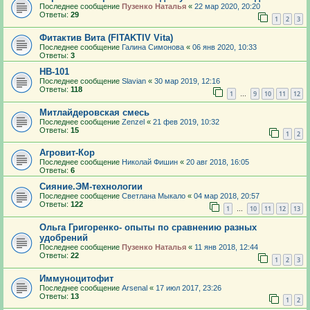
Последнее сообщение
Пузенко Наталья
«
22 мар 2020, 20:20
Ответы:
29
1
2
3
Фитактив Вита (FITAKTIV Vita)
Последнее сообщение
Галина Симонова
«
06 янв 2020, 10:33
Ответы:
3
HB-101
Последнее сообщение
Slavian
«
30 мар 2019, 12:16
Ответы:
118
1
9
10
11
12
…
Митлайдеровская смесь
Последнее сообщение
Zenzel
«
21 фев 2019, 10:32
Ответы:
15
1
2
Агровит-Кор
Последнее сообщение
Николай Фишин
«
20 авг 2018, 16:05
Ответы:
6
Сияние.ЭМ-технологии
Последнее сообщение
Светлана Мыкало
«
04 мар 2018, 20:57
Ответы:
122
1
10
11
12
13
…
Ольга Григоренко- опыты по сравнению разных
удобрений
Последнее сообщение
Пузенко Наталья
«
11 янв 2018, 12:44
Ответы:
22
1
2
3
Иммуноцитофит
Последнее сообщение
Arsenal
«
17 июл 2017, 23:26
Ответы:
13
1
2