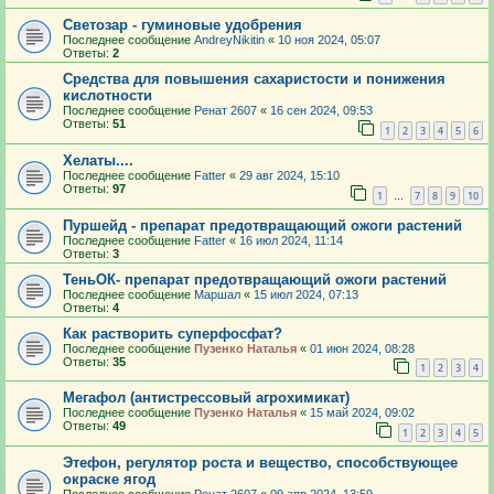
Светозар - гуминовые удобрения
Последнее сообщение
AndreyNikitin
«
10 ноя 2024, 05:07
Ответы:
2
Средства для повышения сахаристости и понижения
кислотности
Последнее сообщение
Ренат 2607
«
16 сен 2024, 09:53
Ответы:
51
1
2
3
4
5
6
Хелаты....
Последнее сообщение
Fatter
«
29 авг 2024, 15:10
Ответы:
97
1
7
8
9
10
…
Пуршейд - препарат предотвращающий ожоги растений
Последнее сообщение
Fatter
«
16 июл 2024, 11:14
Ответы:
3
ТеньОК- препарат предотвращающий ожоги растений
Последнее сообщение
Маршал
«
15 июл 2024, 07:13
Ответы:
4
Как растворить суперфосфат?
Последнее сообщение
Пузенко Наталья
«
01 июн 2024, 08:28
Ответы:
35
1
2
3
4
Мегафол (антистрессовый агрохимикат)
Последнее сообщение
Пузенко Наталья
«
15 май 2024, 09:02
Ответы:
49
1
2
3
4
5
Этефон, регулятор роста и вещество, способствующее
окраске ягод
Последнее сообщение
Ренат 2607
«
09 апр 2024, 13:59