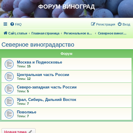
ФОРУМ ВИНОГРАД
FAQ
Регистрация
Вход
Сайт, статьи
Главная страница
Региональное виноградарство
Северное виноградарство
Северное виноградарство
Форум
Москва и Подмосковье
Темы:
15
Центральная часть России
Темы:
12
Северо-западная часть России
Темы:
5
Урал, Сибирь, Дальний Восток
Темы:
7
Поволжье
Темы:
7
Новая тема