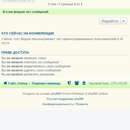
0 тем • Страница
1
из
1
В этом форуме нет сообщений.
Перейти
КТО СЕЙЧАС НА КОНФЕРЕНЦИИ
Сейчас этот форум просматривают: нет зарегистрированных пользователей и 24
гостя
ПРАВА ДОСТУПА
Вы
не можете
начинать темы
Вы
не можете
отвечать на сообщения
Вы
не можете
редактировать свои сообщения
Вы
не можете
удалять свои сообщения
Вы
не можете
добавлять вложения
Сайт, статьи
Главная страница
Часовой пояс:
UTC+03:00
Создано на основе
phpBB
® Forum Software © phpBB Limited
Русская поддержка phpBB
Конфиденциальность
|
Правила