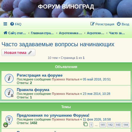
ФОРУМ ВИНОГРАД
FAQ
Регистрация
Вход
Сайт, статьи
Главная страница
Агротехника выращивания винограда
Агротехника выращивания винограда
Часто задаваемые вопросы начинающих
Часто задаваемые вопросы начинающих
Новая тема
10 тем • Страница
1
из
1
Объявления
Регистрация на форуме
Последнее сообщение
Пузенко Наталья
«
05 май 2018, 20:51
Ответы:
2
Правила форума
Последнее сообщение
Пузенко Наталья
«
23 янв 2014, 10:28
Ответы:
1
Темы
Предложения по улучшению Форума!
Последнее сообщение
Пузенко Наталья
«
11 фев 2026, 18:58
Ответы:
1432
1
141
142
143
144
…