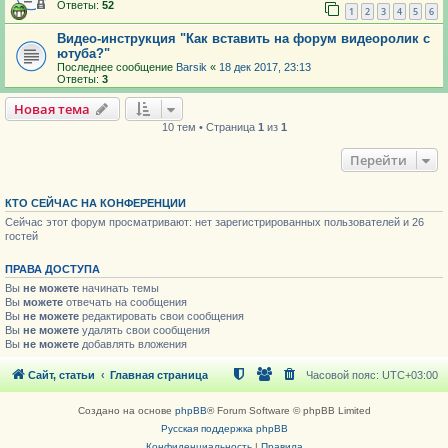
Ответы:
52
1
2
3
4
5
6
Видео-инструкция "Как вставить на форум видеоролик с
ютуба?"
Последнее сообщение
Barsik
«
18 дек 2017, 23:13
Ответы:
3
Новая тема
10 тем • Страница
1
из
1
Перейти
КТО СЕЙЧАС НА КОНФЕРЕНЦИИ
Сейчас этот форум просматривают: нет зарегистрированных пользователей и 26
гостей
ПРАВА ДОСТУПА
Вы
не можете
начинать темы
Вы
можете
отвечать на сообщения
Вы
не можете
редактировать свои сообщения
Вы
не можете
удалять свои сообщения
Вы
не можете
добавлять вложения
Сайт, статьи
Главная страница
Часовой пояс:
UTC+03:00
Создано на основе
phpBB
® Forum Software © phpBB Limited
Русская поддержка phpBB
Конфиденциальность
|
Правила