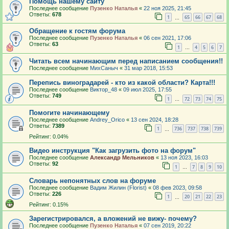
Помощь нашему сайту
Последнее сообщение
Пузенко Наталья
«
22 ноя 2025, 21:45
Ответы:
678
1
65
66
67
68
…
Обращение к гостям форума
Последнее сообщение
Пузенко Наталья
«
06 сен 2021, 17:06
Ответы:
63
1
4
5
6
7
…
Читать всем начинающим перед написанием сообщения!!
Последнее сообщение
МихСаныч
«
31 мар 2018, 15:53
Перепись виноградарей - кто из какой области? Карта!!!
Последнее сообщение
Виктор_48
«
09 июл 2025, 17:55
Ответы:
749
1
72
73
74
75
…
Помогите начинающему
Последнее сообщение
Andrey_Orico
«
13 сен 2024, 18:28
Ответы:
7389
1
736
737
738
739
…
Рейтинг: 0.04%
Видео инструкция "Как загрузить фото на форум"
Последнее сообщение
Александр Мельников
«
13 ноя 2023, 16:03
Ответы:
92
1
7
8
9
10
…
Словарь непонятных слов на форуме
Последнее сообщение
Вадим Жилин (Florist)
«
08 фев 2023, 09:58
Ответы:
226
1
20
21
22
23
…
Рейтинг: 0.15%
Зарегистрировался, а вложений не вижу- почему?
Последнее сообщение
Пузенко Наталья
«
07 сен 2019, 20:22