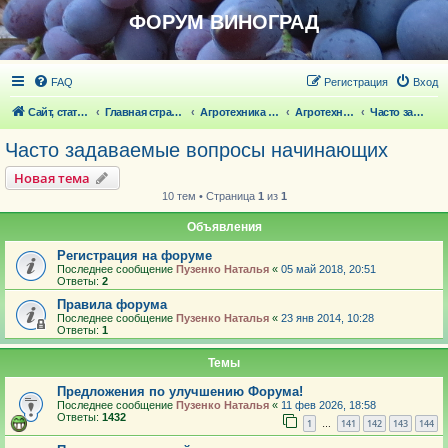
ФОРУМ ВИНОГРАД
FAQ
Регистрация
Вход
Сайт, статьи
Главная страница
Агротехника выращивания винограда
Агротехника выращивания винограда
Часто задаваемые вопросы начинающих
Часто задаваемые вопросы начинающих
Новая тема
10 тем • Страница
1
из
1
Объявления
Регистрация на форуме
Последнее сообщение
Пузенко Наталья
«
05 май 2018, 20:51
Ответы:
2
Правила форума
Последнее сообщение
Пузенко Наталья
«
23 янв 2014, 10:28
Ответы:
1
Темы
Предложения по улучшению Форума!
Последнее сообщение
Пузенко Наталья
«
11 фев 2026, 18:58
Ответы:
1432
1
141
142
143
144
…