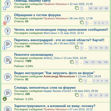
Помощь нашему сайту
Последнее сообщение
Пузенко Наталья
«
22 ноя 2025, 21:45
Ответы:
678
1
65
66
67
68
…
Обращение к гостям форума
Последнее сообщение
Пузенко Наталья
«
06 сен 2021, 17:06
Ответы:
63
1
4
5
6
7
…
Читать всем начинающим перед написанием сообщения!!
Последнее сообщение
МихСаныч
«
31 мар 2018, 15:53
Перепись виноградарей - кто из какой области? Карта!!!
Последнее сообщение
Виктор_48
«
09 июл 2025, 17:55
Ответы:
749
1
72
73
74
75
…
Помогите начинающему
Последнее сообщение
Andrey_Orico
«
13 сен 2024, 18:28
Ответы:
7389
1
736
737
738
739
…
Рейтинг: 0.04%
Видео инструкция "Как загрузить фото на форум"
Последнее сообщение
Александр Мельников
«
13 ноя 2023, 16:03
Ответы:
92
1
7
8
9
10
…
Словарь непонятных слов на форуме
Последнее сообщение
Вадим Жилин (Florist)
«
08 фев 2023, 09:58
Ответы:
226
1
20
21
22
23
…
Рейтинг: 0.15%
Зарегистрировался, а вложений не вижу- почему?
Последнее сообщение
Пузенко Наталья
«
07 сен 2019, 20:22