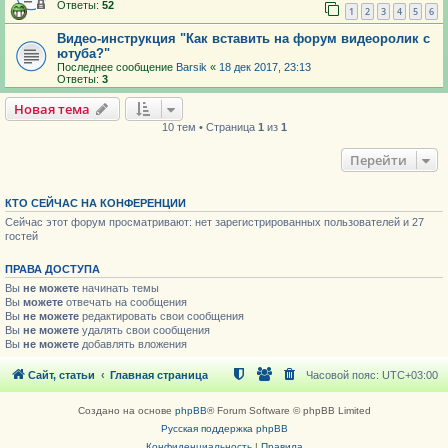
Ответы:
52
1
2
3
4
5
6
Видео-инструкция "Как вставить на форум видеоролик с
ютуба?"
Последнее сообщение
Barsik
«
18 дек 2017, 23:13
Ответы:
3
Новая тема
10 тем • Страница
1
из
1
Перейти
КТО СЕЙЧАС НА КОНФЕРЕНЦИИ
Сейчас этот форум просматривают: нет зарегистрированных пользователей и 27
гостей
ПРАВА ДОСТУПА
Вы
не можете
начинать темы
Вы
можете
отвечать на сообщения
Вы
не можете
редактировать свои сообщения
Вы
не можете
удалять свои сообщения
Вы
не можете
добавлять вложения
Сайт, статьи
Главная страница
Часовой пояс:
UTC+03:00
Создано на основе
phpBB
® Forum Software © phpBB Limited
Русская поддержка phpBB
Конфиденциальность
|
Правила