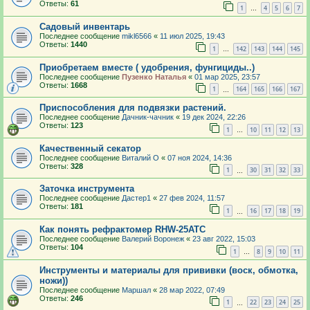
Ответы:
61
1
4
5
6
7
…
Садовый инвентарь
Последнее сообщение
mikl6566
«
11 июл 2025, 19:43
Ответы:
1440
1
142
143
144
145
…
Приобретаем вместе ( удобрения, фунгициды..)
Последнее сообщение
Пузенко Наталья
«
01 мар 2025, 23:57
Ответы:
1668
1
164
165
166
167
…
Приспособления для подвязки растений.
Последнее сообщение
Дачник-чачник
«
19 дек 2024, 22:26
Ответы:
123
1
10
11
12
13
…
Качественный секатор
Последнее сообщение
Виталий О
«
07 ноя 2024, 14:36
Ответы:
328
1
30
31
32
33
…
Заточка инструмента
Последнее сообщение
Дастер1
«
27 фев 2024, 11:57
Ответы:
181
1
16
17
18
19
…
Как понять рефрактомер RHW-25ATC
Последнее сообщение
Валерий Воронеж
«
23 авг 2022, 15:03
Ответы:
104
1
8
9
10
11
…
Инструменты и материалы для прививки (воск, обмотка,
ножи))
Последнее сообщение
Маршал
«
28 мар 2022, 07:49
Ответы:
246
1
22
23
24
25
…