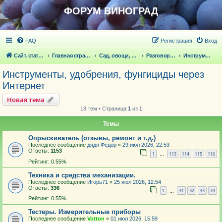
ФОРУМ ВИНОГРАД
FAQ
Регистрация
Вход
Сайт, статьи
Главная страница
Сад, овощи, ягодники, цветы, беседка
Разговоры обо всем что волнует
Инструменты, удобрения, фунгициды через Интернет
Инструменты, удобрения, фунгициды через
Интернет
Новая тема
18 тем • Страница
1
из
1
Темы
Опрыскиватель (отзывы, ремонт и т.д.)
Последнее сообщение
дядя Фёдор
«
29 июл 2026, 22:53
Ответы:
1153
1
113
114
115
116
…
Рейтинг: 0.55%
Техника и средства механизации.
Последнее сообщение
Игорь71
«
25 июл 2026, 12:54
Ответы:
336
1
31
32
33
34
…
Рейтинг: 0.55%
Тестеры. Измерительные приборы
Последнее сообщение
Votton
«
01 июл 2026, 15:59