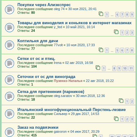
Покупки через Алиэкспрес
Последнее сообщение
oleg 74
«
30 ноя 2021, 20:41
Ответы:
80
1
6
7
8
9
…
Товары для виноделия и коньяков в интернет магазинах
Последнее сообщение
y_fed
«
10 май 2021, 16:14
Ответы:
24
1
2
3
Коптильня для дачи
Последнее сообщение
77volt
«
10 ноя 2020, 17:33
Ответы:
77
1
5
6
7
8
…
Сетки от ос и птиц.
Последнее сообщение
Irenа
«
02 авг 2019, 16:58
Ответы:
104
1
8
9
10
11
…
Сеточки от ос для винограда
Последнее сообщение
Пузенко Наталья
«
22 авг 2018, 15:22
Ответы:
1
Сетка для притенения (парников)
Последнее сообщение
oleg.saratov
«
30 июл 2018, 12:36
Ответы:
18
1
2
Итальянский многофункциональный Перстень-лезвие
Последнее сообщение
Сильвер
«
29 дек 2017, 14:53
Ответы:
22
1
2
3
Заказ на подвязчики
Последнее сообщение
gaivoron
«
04 июн 2017, 20:29
Ответы:
415