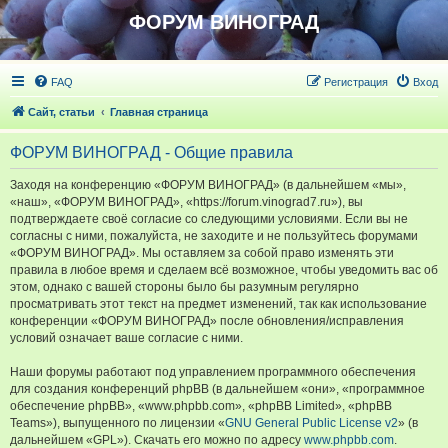
ФОРУМ ВИНОГРАД
FAQ
Регистрация
Вход
Сайт, статьи
Главная страница
ФОРУМ ВИНОГРАД - Общие правила
Заходя на конференцию «ФОРУМ ВИНОГРАД» (в дальнейшем «мы»,
«наш», «ФОРУМ ВИНОГРАД», «https://forum.vinograd7.ru»), вы
подтверждаете своё согласие со следующими условиями. Если вы не
согласны с ними, пожалуйста, не заходите и не пользуйтесь форумами
«ФОРУМ ВИНОГРАД». Мы оставляем за собой право изменять эти
правила в любое время и сделаем всё возможное, чтобы уведомить вас об
этом, однако с вашей стороны было бы разумным регулярно
просматривать этот текст на предмет изменений, так как использование
конференции «ФОРУМ ВИНОГРАД» после обновления/исправления
условий означает ваше согласие с ними.
Наши форумы работают под управлением программного обеспечения
для создания конференций phpBB (в дальнейшем «они», «программное
обеспечение phpBB», «www.phpbb.com», «phpBB Limited», «phpBB
Teams»), выпущенного по лицензии «
GNU General Public License v2
» (в
дальнейшем «GPL»). Скачать его можно по адресу
www.phpbb.com
.