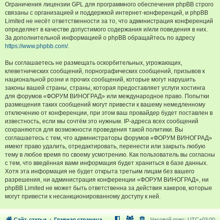
Ограничения лицензии GPL для программного обеспечения phpBB строго
связаны с организацией и поддержкой интернет-конференций, и phpBB
Limited не несёт ответственности за то, что администрация конференций
определяет в качестве допустимого содержания и/или поведения в них.
За дополнительной информацией о phpBB обращайтесь по адресу
https://www.phpbb.com/
.
Вы соглашаетесь не размещать оскорбительных, угрожающих,
клеветнических сообщений, порнографических сообщений, призывов к
национальной розни и прочих сообщений, которые могут нарушить
законы вашей страны, страны, которая предоставляет услуги хостинга
для форумов «ФОРУМ ВИНОГРАД» или международное право. Попытки
размещения таких сообщений могут привести к вашему немедленному
отключению от конференции, при этом ваш провайдер будет поставлен в
известность, если мы сочтём это нужным. IP-адреса всех сообщений
сохраняются для возможности проведения такой политики. Вы
соглашаетесь с тем, что администраторы форумов «ФОРУМ ВИНОГРАД»
имеют право удалить, отредактировать, перенести или закрыть любую
тему в любое время по своему усмотрению. Как пользователь вы согласны
с тем, что введённая вами информация будет храниться в базе данных.
Хотя эта информация не будет открыта третьим лицам без вашего
разрешения, ни администрация конференции «ФОРУМ ВИНОГРАД», ни
phpBB Limited не может быть ответственна за действия хакеров, которые
могут привести к несанкционированному доступу к ней.
Сайт, статьи
Главная страница
Часовой пояс:
UTC+03:00