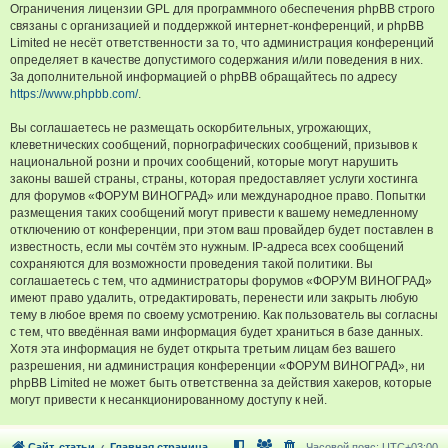
Ограничения лицензии GPL для программного обеспечения phpBB строго
связаны с организацией и поддержкой интернет-конференций, и phpBB
Limited не несёт ответственности за то, что администрация конференций
определяет в качестве допустимого содержания и/или поведения в них.
За дополнительной информацией о phpBB обращайтесь по адресу
https://www.phpbb.com/
.
Вы соглашаетесь не размещать оскорбительных, угрожающих,
клеветнических сообщений, порнографических сообщений, призывов к
национальной розни и прочих сообщений, которые могут нарушить
законы вашей страны, страны, которая предоставляет услуги хостинга
для форумов «ФОРУМ ВИНОГРАД» или международное право. Попытки
размещения таких сообщений могут привести к вашему немедленному
отключению от конференции, при этом ваш провайдер будет поставлен в
известность, если мы сочтём это нужным. IP-адреса всех сообщений
сохраняются для возможности проведения такой политики. Вы
соглашаетесь с тем, что администраторы форумов «ФОРУМ ВИНОГРАД»
имеют право удалить, отредактировать, перенести или закрыть любую
тему в любое время по своему усмотрению. Как пользователь вы согласны
с тем, что введённая вами информация будет храниться в базе данных.
Хотя эта информация не будет открыта третьим лицам без вашего
разрешения, ни администрация конференции «ФОРУМ ВИНОГРАД», ни
phpBB Limited не может быть ответственна за действия хакеров, которые
могут привести к несанкционированному доступу к ней.
Сайт, статьи
Главная страница
Часовой пояс:
UTC+03:00