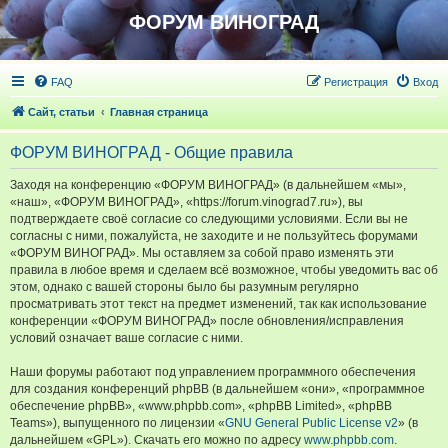
ФОРУМ ВИНОГРАД
FAQ
Регистрация
Вход
Сайт, статьи
Главная страница
ФОРУМ ВИНОГРАД - Общие правила
Заходя на конференцию «ФОРУМ ВИНОГРАД» (в дальнейшем «мы»,
«наш», «ФОРУМ ВИНОГРАД», «https://forum.vinograd7.ru»), вы
подтверждаете своё согласие со следующими условиями. Если вы не
согласны с ними, пожалуйста, не заходите и не пользуйтесь форумами
«ФОРУМ ВИНОГРАД». Мы оставляем за собой право изменять эти
правила в любое время и сделаем всё возможное, чтобы уведомить вас об
этом, однако с вашей стороны было бы разумным регулярно
просматривать этот текст на предмет изменений, так как использование
конференции «ФОРУМ ВИНОГРАД» после обновления/исправления
условий означает ваше согласие с ними.
Наши форумы работают под управлением программного обеспечения
для создания конференций phpBB (в дальнейшем «они», «программное
обеспечение phpBB», «www.phpbb.com», «phpBB Limited», «phpBB
Teams»), выпущенного по лицензии «
GNU General Public License v2
» (в
дальнейшем «GPL»). Скачать его можно по адресу
www.phpbb.com
.