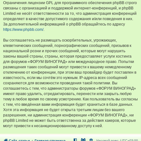
Ограничения лицензии GPL для программного обеспечения phpBB строго
связаны с организацией и поддержкой интернет-конференций, и phpBB
Limited не несёт ответственности за то, что администрация конференций
определяет в качестве допустимого содержания и/или поведения в них.
За дополнительной информацией о phpBB обращайтесь по адресу
https://www.phpbb.com/
.
Вы соглашаетесь не размещать оскорбительных, угрожающих,
клеветнических сообщений, порнографических сообщений, призывов к
национальной розни и прочих сообщений, которые могут нарушить
законы вашей страны, страны, которая предоставляет услуги хостинга
для форумов «ФОРУМ ВИНОГРАД» или международное право. Попытки
размещения таких сообщений могут привести к вашему немедленному
отключению от конференции, при этом ваш провайдер будет поставлен в
известность, если мы сочтём это нужным. IP-адреса всех сообщений
сохраняются для возможности проведения такой политики. Вы
соглашаетесь с тем, что администраторы форумов «ФОРУМ ВИНОГРАД»
имеют право удалить, отредактировать, перенести или закрыть любую
тему в любое время по своему усмотрению. Как пользователь вы согласны
с тем, что введённая вами информация будет храниться в базе данных.
Хотя эта информация не будет открыта третьим лицам без вашего
разрешения, ни администрация конференции «ФОРУМ ВИНОГРАД», ни
phpBB Limited не может быть ответственна за действия хакеров, которые
могут привести к несанкционированному доступу к ней.
Сайт, статьи
Главная страница
Часовой пояс:
UTC+03:00