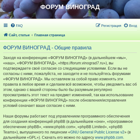
ФОРУМ ВИНОГРАД
FAQ
Регистрация
Вход
Сайт, статьи
Главная страница
ФОРУМ ВИНОГРАД - Общие правила
Заходя на конференцию «ФОРУМ ВИНОГРАД» (в дальнейшем «мы»,
«наш», «ФОРУМ ВИНОГРАД», «https://forum.vinograd7.ru»), вы
подтверждаете своё согласие со следующими условиями. Если вы не
согласны с ними, пожалуйста, не заходите и не пользуйтесь форумами
«ФОРУМ ВИНОГРАД». Мы оставляем за собой право изменять эти
правила в любое время и сделаем всё возможное, чтобы уведомить вас об
этом, однако с вашей стороны было бы разумным регулярно
просматривать этот текст на предмет изменений, так как использование
конференции «ФОРУМ ВИНОГРАД» после обновления/исправления
условий означает ваше согласие с ними.
Наши форумы работают под управлением программного обеспечения
для создания конференций phpBB (в дальнейшем «они», «программное
обеспечение phpBB», «www.phpbb.com», «phpBB Limited», «phpBB
Teams»), выпущенного по лицензии «
GNU General Public License v2
» (в
дальнейшем «GPL»). Скачать его можно по адресу
www.phpbb.com
.