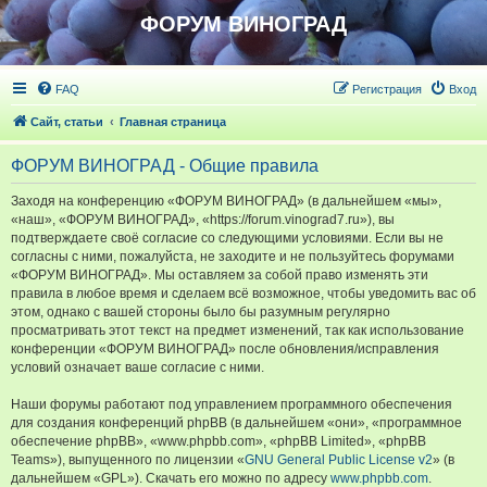
ФОРУМ ВИНОГРАД
FAQ
Регистрация
Вход
Сайт, статьи
Главная страница
ФОРУМ ВИНОГРАД - Общие правила
Заходя на конференцию «ФОРУМ ВИНОГРАД» (в дальнейшем «мы»,
«наш», «ФОРУМ ВИНОГРАД», «https://forum.vinograd7.ru»), вы
подтверждаете своё согласие со следующими условиями. Если вы не
согласны с ними, пожалуйста, не заходите и не пользуйтесь форумами
«ФОРУМ ВИНОГРАД». Мы оставляем за собой право изменять эти
правила в любое время и сделаем всё возможное, чтобы уведомить вас об
этом, однако с вашей стороны было бы разумным регулярно
просматривать этот текст на предмет изменений, так как использование
конференции «ФОРУМ ВИНОГРАД» после обновления/исправления
условий означает ваше согласие с ними.
Наши форумы работают под управлением программного обеспечения
для создания конференций phpBB (в дальнейшем «они», «программное
обеспечение phpBB», «www.phpbb.com», «phpBB Limited», «phpBB
Teams»), выпущенного по лицензии «
GNU General Public License v2
» (в
дальнейшем «GPL»). Скачать его можно по адресу
www.phpbb.com
.