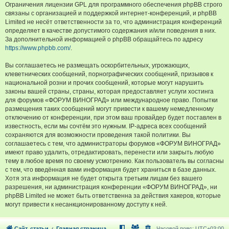
Ограничения лицензии GPL для программного обеспечения phpBB строго
связаны с организацией и поддержкой интернет-конференций, и phpBB
Limited не несёт ответственности за то, что администрация конференций
определяет в качестве допустимого содержания и/или поведения в них.
За дополнительной информацией о phpBB обращайтесь по адресу
https://www.phpbb.com/
.
Вы соглашаетесь не размещать оскорбительных, угрожающих,
клеветнических сообщений, порнографических сообщений, призывов к
национальной розни и прочих сообщений, которые могут нарушить
законы вашей страны, страны, которая предоставляет услуги хостинга
для форумов «ФОРУМ ВИНОГРАД» или международное право. Попытки
размещения таких сообщений могут привести к вашему немедленному
отключению от конференции, при этом ваш провайдер будет поставлен в
известность, если мы сочтём это нужным. IP-адреса всех сообщений
сохраняются для возможности проведения такой политики. Вы
соглашаетесь с тем, что администраторы форумов «ФОРУМ ВИНОГРАД»
имеют право удалить, отредактировать, перенести или закрыть любую
тему в любое время по своему усмотрению. Как пользователь вы согласны
с тем, что введённая вами информация будет храниться в базе данных.
Хотя эта информация не будет открыта третьим лицам без вашего
разрешения, ни администрация конференции «ФОРУМ ВИНОГРАД», ни
phpBB Limited не может быть ответственна за действия хакеров, которые
могут привести к несанкционированному доступу к ней.
Сайт, статьи
Главная страница
Часовой пояс:
UTC+03:00