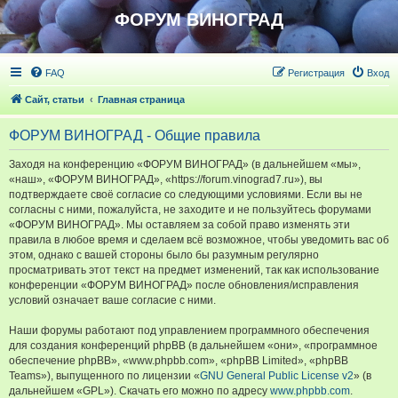
ФОРУМ ВИНОГРАД
FAQ
Регистрация
Вход
Сайт, статьи
Главная страница
ФОРУМ ВИНОГРАД - Общие правила
Заходя на конференцию «ФОРУМ ВИНОГРАД» (в дальнейшем «мы»,
«наш», «ФОРУМ ВИНОГРАД», «https://forum.vinograd7.ru»), вы
подтверждаете своё согласие со следующими условиями. Если вы не
согласны с ними, пожалуйста, не заходите и не пользуйтесь форумами
«ФОРУМ ВИНОГРАД». Мы оставляем за собой право изменять эти
правила в любое время и сделаем всё возможное, чтобы уведомить вас об
этом, однако с вашей стороны было бы разумным регулярно
просматривать этот текст на предмет изменений, так как использование
конференции «ФОРУМ ВИНОГРАД» после обновления/исправления
условий означает ваше согласие с ними.
Наши форумы работают под управлением программного обеспечения
для создания конференций phpBB (в дальнейшем «они», «программное
обеспечение phpBB», «www.phpbb.com», «phpBB Limited», «phpBB
Teams»), выпущенного по лицензии «
GNU General Public License v2
» (в
дальнейшем «GPL»). Скачать его можно по адресу
www.phpbb.com
.