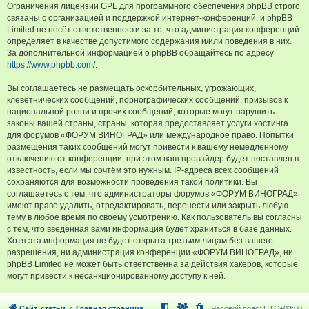
Ограничения лицензии GPL для программного обеспечения phpBB строго
связаны с организацией и поддержкой интернет-конференций, и phpBB
Limited не несёт ответственности за то, что администрация конференций
определяет в качестве допустимого содержания и/или поведения в них.
За дополнительной информацией о phpBB обращайтесь по адресу
https://www.phpbb.com/
.
Вы соглашаетесь не размещать оскорбительных, угрожающих,
клеветнических сообщений, порнографических сообщений, призывов к
национальной розни и прочих сообщений, которые могут нарушить
законы вашей страны, страны, которая предоставляет услуги хостинга
для форумов «ФОРУМ ВИНОГРАД» или международное право. Попытки
размещения таких сообщений могут привести к вашему немедленному
отключению от конференции, при этом ваш провайдер будет поставлен в
известность, если мы сочтём это нужным. IP-адреса всех сообщений
сохраняются для возможности проведения такой политики. Вы
соглашаетесь с тем, что администраторы форумов «ФОРУМ ВИНОГРАД»
имеют право удалить, отредактировать, перенести или закрыть любую
тему в любое время по своему усмотрению. Как пользователь вы согласны
с тем, что введённая вами информация будет храниться в базе данных.
Хотя эта информация не будет открыта третьим лицам без вашего
разрешения, ни администрация конференции «ФОРУМ ВИНОГРАД», ни
phpBB Limited не может быть ответственна за действия хакеров, которые
могут привести к несанкционированному доступу к ней.
Сайт, статьи
Главная страница
Часовой пояс:
UTC+03:00