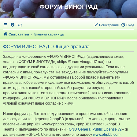
ФОРУМ ВИНОГРАД
FAQ
Регистрация
Вход
Сайт, статьи
Главная страница
ФОРУМ ВИНОГРАД - Общие правила
Заходя на конференцию «ФОРУМ ВИНОГРАД» (в дальнейшем «мы»,
«наш», «ФОРУМ ВИНОГРАД», «https://forum.vinograd7.ru»), вы
подтверждаете своё согласие со следующими условиями. Если вы не
согласны с ними, пожалуйста, не заходите и не пользуйтесь форумами
«ФОРУМ ВИНОГРАД». Мы оставляем за собой право изменять эти
правила в любое время и сделаем всё возможное, чтобы уведомить вас об
этом, однако с вашей стороны было бы разумным регулярно
просматривать этот текст на предмет изменений, так как использование
конференции «ФОРУМ ВИНОГРАД» после обновления/исправления
условий означает ваше согласие с ними.
Наши форумы работают под управлением программного обеспечения
для создания конференций phpBB (в дальнейшем «они», «программное
обеспечение phpBB», «www.phpbb.com», «phpBB Limited», «phpBB
Teams»), выпущенного по лицензии «
GNU General Public License v2
» (в
дальнейшем «GPL»). Скачать его можно по адресу
www.phpbb.com
.