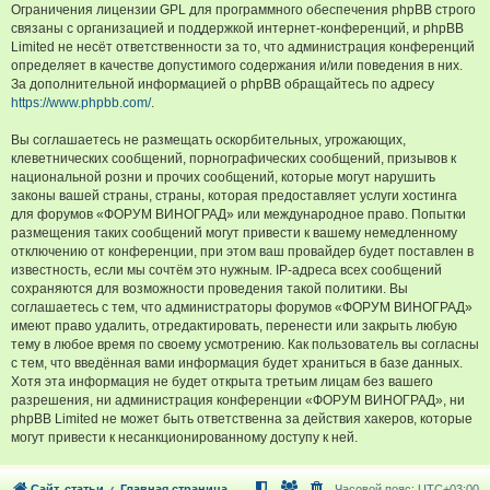
Ограничения лицензии GPL для программного обеспечения phpBB строго
связаны с организацией и поддержкой интернет-конференций, и phpBB
Limited не несёт ответственности за то, что администрация конференций
определяет в качестве допустимого содержания и/или поведения в них.
За дополнительной информацией о phpBB обращайтесь по адресу
https://www.phpbb.com/
.
Вы соглашаетесь не размещать оскорбительных, угрожающих,
клеветнических сообщений, порнографических сообщений, призывов к
национальной розни и прочих сообщений, которые могут нарушить
законы вашей страны, страны, которая предоставляет услуги хостинга
для форумов «ФОРУМ ВИНОГРАД» или международное право. Попытки
размещения таких сообщений могут привести к вашему немедленному
отключению от конференции, при этом ваш провайдер будет поставлен в
известность, если мы сочтём это нужным. IP-адреса всех сообщений
сохраняются для возможности проведения такой политики. Вы
соглашаетесь с тем, что администраторы форумов «ФОРУМ ВИНОГРАД»
имеют право удалить, отредактировать, перенести или закрыть любую
тему в любое время по своему усмотрению. Как пользователь вы согласны
с тем, что введённая вами информация будет храниться в базе данных.
Хотя эта информация не будет открыта третьим лицам без вашего
разрешения, ни администрация конференции «ФОРУМ ВИНОГРАД», ни
phpBB Limited не может быть ответственна за действия хакеров, которые
могут привести к несанкционированному доступу к ней.
Сайт, статьи
Главная страница
Часовой пояс:
UTC+03:00