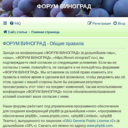
ФОРУМ ВИНОГРАД
FAQ
Регистрация
Вход
Сайт, статьи
Главная страница
ФОРУМ ВИНОГРАД - Общие правила
Заходя на конференцию «ФОРУМ ВИНОГРАД» (в дальнейшем «мы»,
«наш», «ФОРУМ ВИНОГРАД», «https://forum.vinograd7.ru»), вы
подтверждаете своё согласие со следующими условиями. Если вы не
согласны с ними, пожалуйста, не заходите и не пользуйтесь форумами
«ФОРУМ ВИНОГРАД». Мы оставляем за собой право изменять эти
правила в любое время и сделаем всё возможное, чтобы уведомить вас об
этом, однако с вашей стороны было бы разумным регулярно
просматривать этот текст на предмет изменений, так как использование
конференции «ФОРУМ ВИНОГРАД» после обновления/исправления
условий означает ваше согласие с ними.
Наши форумы работают под управлением программного обеспечения
для создания конференций phpBB (в дальнейшем «они», «программное
обеспечение phpBB», «www.phpbb.com», «phpBB Limited», «phpBB
Teams»), выпущенного по лицензии «
GNU General Public License v2
» (в
дальнейшем «GPL»). Скачать его можно по адресу
www.phpbb.com
.