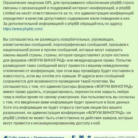
Ограничения лицензии GPL для программного обеспечения phpBB строго
связаны с организацией и поддержкой интернет-конференций, и phpBB
Limited не несёт ответственности за то, что администрация конференций
определяет в качестве допустимого содержания и/или поведения в них.
За дополнительной информацией о phpBB обращайтесь по адресу
https://www.phpbb.com/
.
Вы соглашаетесь не размещать оскорбительных, угрожающих,
клеветнических сообщений, порнографических сообщений, призывов к
национальной розни и прочих сообщений, которые могут нарушить
законы вашей страны, страны, которая предоставляет услуги хостинга
для форумов «ФОРУМ ВИНОГРАД» или международное право. Попытки
размещения таких сообщений могут привести к вашему немедленному
отключению от конференции, при этом ваш провайдер будет поставлен в
известность, если мы сочтём это нужным. IP-адреса всех сообщений
сохраняются для возможности проведения такой политики. Вы
соглашаетесь с тем, что администраторы форумов «ФОРУМ ВИНОГРАД»
имеют право удалить, отредактировать, перенести или закрыть любую
тему в любое время по своему усмотрению. Как пользователь вы согласны
с тем, что введённая вами информация будет храниться в базе данных.
Хотя эта информация не будет открыта третьим лицам без вашего
разрешения, ни администрация конференции «ФОРУМ ВИНОГРАД», ни
phpBB Limited не может быть ответственна за действия хакеров, которые
могут привести к несанкционированному доступу к ней.
Сайт, статьи
Главная страница
Часовой пояс:
UTC+03:00