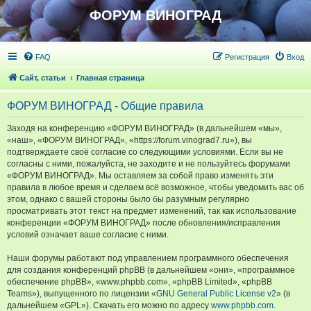
ФОРУМ ВИНОГРАД
FAQ
Регистрация
Вход
Сайт, статьи
Главная страница
ФОРУМ ВИНОГРАД - Общие правила
Заходя на конференцию «ФОРУМ ВИНОГРАД» (в дальнейшем «мы»,
«наш», «ФОРУМ ВИНОГРАД», «https://forum.vinograd7.ru»), вы
подтверждаете своё согласие со следующими условиями. Если вы не
согласны с ними, пожалуйста, не заходите и не пользуйтесь форумами
«ФОРУМ ВИНОГРАД». Мы оставляем за собой право изменять эти
правила в любое время и сделаем всё возможное, чтобы уведомить вас об
этом, однако с вашей стороны было бы разумным регулярно
просматривать этот текст на предмет изменений, так как использование
конференции «ФОРУМ ВИНОГРАД» после обновления/исправления
условий означает ваше согласие с ними.
Наши форумы работают под управлением программного обеспечения
для создания конференций phpBB (в дальнейшем «они», «программное
обеспечение phpBB», «www.phpbb.com», «phpBB Limited», «phpBB
Teams»), выпущенного по лицензии «
GNU General Public License v2
» (в
дальнейшем «GPL»). Скачать его можно по адресу
www.phpbb.com
.