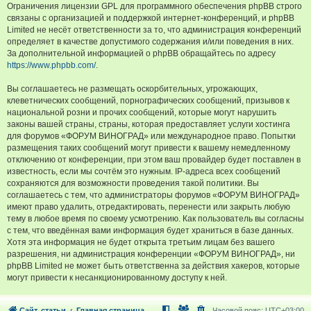
Ограничения лицензии GPL для программного обеспечения phpBB строго
связаны с организацией и поддержкой интернет-конференций, и phpBB
Limited не несёт ответственности за то, что администрация конференций
определяет в качестве допустимого содержания и/или поведения в них.
За дополнительной информацией о phpBB обращайтесь по адресу
https://www.phpbb.com/
.
Вы соглашаетесь не размещать оскорбительных, угрожающих,
клеветнических сообщений, порнографических сообщений, призывов к
национальной розни и прочих сообщений, которые могут нарушить
законы вашей страны, страны, которая предоставляет услуги хостинга
для форумов «ФОРУМ ВИНОГРАД» или международное право. Попытки
размещения таких сообщений могут привести к вашему немедленному
отключению от конференции, при этом ваш провайдер будет поставлен в
известность, если мы сочтём это нужным. IP-адреса всех сообщений
сохраняются для возможности проведения такой политики. Вы
соглашаетесь с тем, что администраторы форумов «ФОРУМ ВИНОГРАД»
имеют право удалить, отредактировать, перенести или закрыть любую
тему в любое время по своему усмотрению. Как пользователь вы согласны
с тем, что введённая вами информация будет храниться в базе данных.
Хотя эта информация не будет открыта третьим лицам без вашего
разрешения, ни администрация конференции «ФОРУМ ВИНОГРАД», ни
phpBB Limited не может быть ответственна за действия хакеров, которые
могут привести к несанкционированному доступу к ней.
Сайт, статьи
Главная страница
Часовой пояс:
UTC+03:00