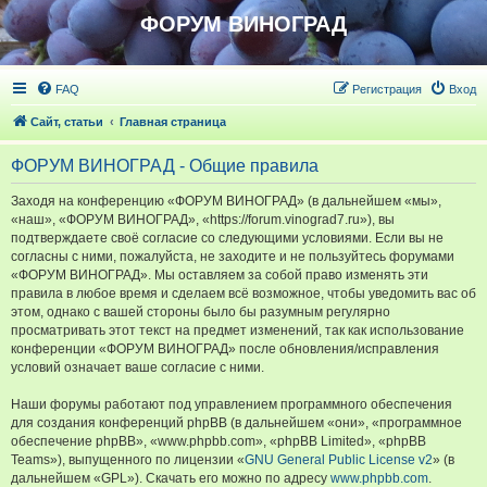
ФОРУМ ВИНОГРАД
FAQ
Регистрация
Вход
Сайт, статьи
Главная страница
ФОРУМ ВИНОГРАД - Общие правила
Заходя на конференцию «ФОРУМ ВИНОГРАД» (в дальнейшем «мы»,
«наш», «ФОРУМ ВИНОГРАД», «https://forum.vinograd7.ru»), вы
подтверждаете своё согласие со следующими условиями. Если вы не
согласны с ними, пожалуйста, не заходите и не пользуйтесь форумами
«ФОРУМ ВИНОГРАД». Мы оставляем за собой право изменять эти
правила в любое время и сделаем всё возможное, чтобы уведомить вас об
этом, однако с вашей стороны было бы разумным регулярно
просматривать этот текст на предмет изменений, так как использование
конференции «ФОРУМ ВИНОГРАД» после обновления/исправления
условий означает ваше согласие с ними.
Наши форумы работают под управлением программного обеспечения
для создания конференций phpBB (в дальнейшем «они», «программное
обеспечение phpBB», «www.phpbb.com», «phpBB Limited», «phpBB
Teams»), выпущенного по лицензии «
GNU General Public License v2
» (в
дальнейшем «GPL»). Скачать его можно по адресу
www.phpbb.com
.