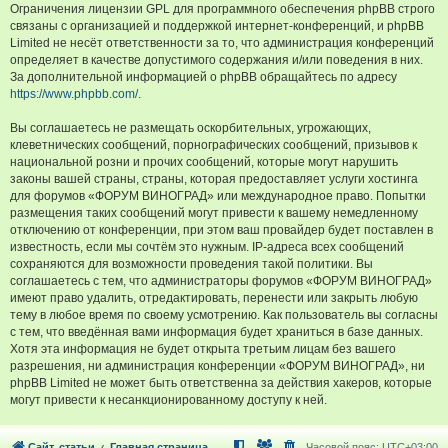
Ограничения лицензии GPL для программного обеспечения phpBB строго
связаны с организацией и поддержкой интернет-конференций, и phpBB
Limited не несёт ответственности за то, что администрация конференций
определяет в качестве допустимого содержания и/или поведения в них.
За дополнительной информацией о phpBB обращайтесь по адресу
https://www.phpbb.com/
.
Вы соглашаетесь не размещать оскорбительных, угрожающих,
клеветнических сообщений, порнографических сообщений, призывов к
национальной розни и прочих сообщений, которые могут нарушить
законы вашей страны, страны, которая предоставляет услуги хостинга
для форумов «ФОРУМ ВИНОГРАД» или международное право. Попытки
размещения таких сообщений могут привести к вашему немедленному
отключению от конференции, при этом ваш провайдер будет поставлен в
известность, если мы сочтём это нужным. IP-адреса всех сообщений
сохраняются для возможности проведения такой политики. Вы
соглашаетесь с тем, что администраторы форумов «ФОРУМ ВИНОГРАД»
имеют право удалить, отредактировать, перенести или закрыть любую
тему в любое время по своему усмотрению. Как пользователь вы согласны
с тем, что введённая вами информация будет храниться в базе данных.
Хотя эта информация не будет открыта третьим лицам без вашего
разрешения, ни администрация конференции «ФОРУМ ВИНОГРАД», ни
phpBB Limited не может быть ответственна за действия хакеров, которые
могут привести к несанкционированному доступу к ней.
Сайт, статьи
Главная страница
Часовой пояс:
UTC+03:00