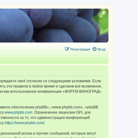
Регистрация
Вход
ерждаете своё согласие со следующими условиями. Если
ть эти правила в любое время и сделаем всё возможное,
, так как использование конференции «ФОРУМ ВИНОГРАД»
ммное обеспечение phpBB», «www.phpbb.com», «phpBB
есу
www.phpbb.com
. Ограничения лицензии GPL для
ственности за то, что администрация конференций
есу
https://www.phpbb.com/
.
циональной розни и прочих сообщений, которые могут