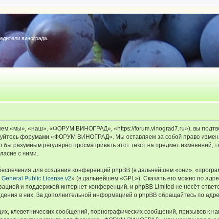
редители винограда.
«мы», «наш», «ФОРУМ ВИНОГРАД», «https://forum.vinograd7.ru»), вы подтв
льзуйтесь форумами «ФОРУМ ВИНОГРАД». Мы оставляем за собой право изменя
ыло бы разумным регулярно просматривать этот текст на предмет изменений
ласие с ними.
еспечения для создания конференций phpBB (в дальнейшем «они», «програ
General Public License v2
» (в дальнейшем «GPL»). Скачать его можно по адр
зацией и поддержкой интернет-конференций, и phpBB Limited не несёт ответ
ведения в них. За дополнительной информацией о phpBB обращайтесь по адр
их, клеветнических сообщений, порнографических сообщений, призывов к на