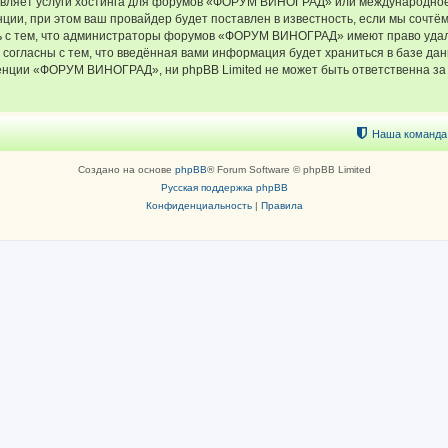
тавляет услуги хостинга для форумов «ФОРУМ ВИНОГРАД» или международное
ии, при этом ваш провайдер будет поставлен в известность, если мы сочтём
ь с тем, что администраторы форумов «ФОРУМ ВИНОГРАД» имеют право удали
 согласны с тем, что введённая вами информация будет храниться в базе да
ции «ФОРУМ ВИНОГРАД», ни phpBB Limited не может быть ответственна за д
Наша команда
Создано на основе
phpBB
® Forum Software © phpBB Limited
Русская поддержка phpBB
Конфиденциальность
|
Правила