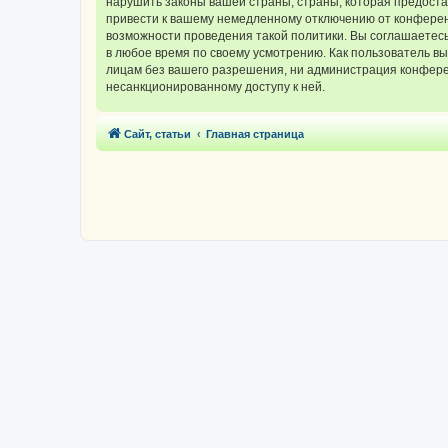
нарушить законы вашей страны, страны, которая предос
привести к вашему немедленному отключению от конференц
возможности проведения такой политики. Вы соглашаетес
в любое время по своему усмотрению. Как пользователь вы
лицам без вашего разрешения, ни администрация конферен
несанкционированному доступу к ней.
Сайт, статьи
Главная страница