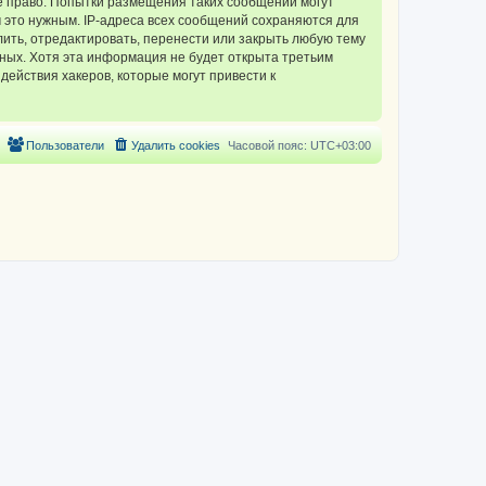
 право. Попытки размещения таких сообщений могут
 это нужным. IP-адреса всех сообщений сохраняются для
ть, отредактировать, перенести или закрыть любую тему
нных. Хотя эта информация не будет открыта третьим
ействия хакеров, которые могут привести к
Пользователи
Удалить cookies
Часовой пояс:
UTC+03:00