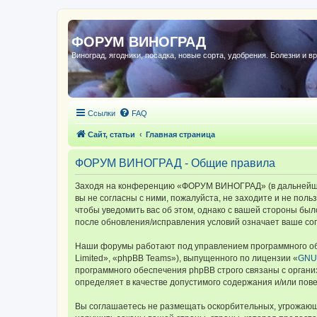
ФОРУМ ВИНОГРАД
Виноград, ягодники, посадка, новые сорта, удобрения. Болезни и в
Ссылки
FAQ
Сайт, статьи
Главная страница
ФОРУМ ВИНОГРАД - Общие правила
Заходя на конференцию «ФОРУМ ВИНОГРАД» (в дальнейшем 
вы не согласны с ними, пожалуйста, не заходите и не по
чтобы уведомить вас об этом, однако с вашей стороны б
после обновления/исправления условий означает ваше сог
Наши форумы работают под управлением программного об
Limited», «phpBB Teams»), выпущенного по лицензии «
GNU 
программного обеспечения phpBB строго связаны с органи
определяет в качестве допустимого содержания и/или по
Вы соглашаетесь не размещать оскорбительных, угрожающ