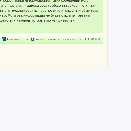
 право. Попытки размещения таких сообщений могут
 это нужным. IP-адреса всех сообщений сохраняются для
ть, отредактировать, перенести или закрыть любую тему
нных. Хотя эта информация не будет открыта третьим
ействия хакеров, которые могут привести к
Пользователи
Удалить cookies
Часовой пояс:
UTC+03:00