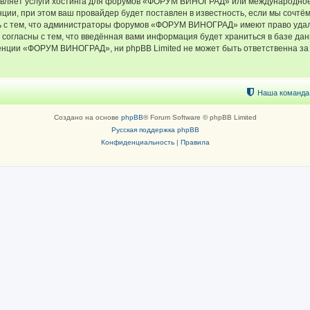
тавляет услуги хостинга для форумов «ФОРУМ ВИНОГРАД» или международное
ии, при этом ваш провайдер будет поставлен в известность, если мы сочтём
ь с тем, что администраторы форумов «ФОРУМ ВИНОГРАД» имеют право удали
 согласны с тем, что введённая вами информация будет храниться в базе да
ции «ФОРУМ ВИНОГРАД», ни phpBB Limited не может быть ответственна за д
Наша команда
Создано на основе
phpBB
® Forum Software © phpBB Limited
Русская поддержка phpBB
Конфиденциальность
|
Правила