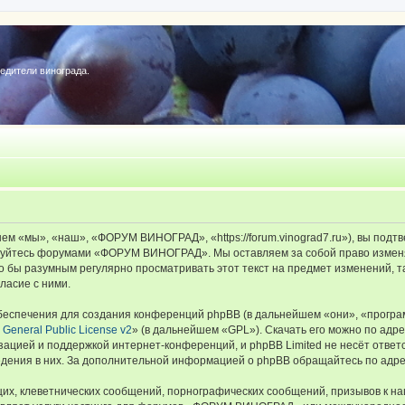
редители винограда.
«мы», «наш», «ФОРУМ ВИНОГРАД», «https://forum.vinograd7.ru»), вы подтв
льзуйтесь форумами «ФОРУМ ВИНОГРАД». Мы оставляем за собой право изменя
ыло бы разумным регулярно просматривать этот текст на предмет изменений
ласие с ними.
еспечения для создания конференций phpBB (в дальнейшем «они», «програ
General Public License v2
» (в дальнейшем «GPL»). Скачать его можно по адр
зацией и поддержкой интернет-конференций, и phpBB Limited не несёт ответ
ведения в них. За дополнительной информацией о phpBB обращайтесь по адр
их, клеветнических сообщений, порнографических сообщений, призывов к на