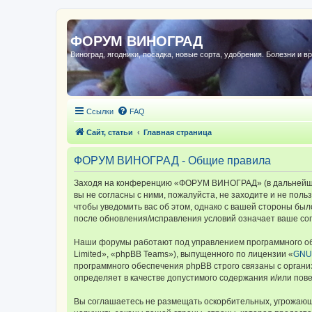
ФОРУМ ВИНОГРАД
Виноград, ягодники, посадка, новые сорта, удобрения. Болезни и в
Ссылки
FAQ
Сайт, статьи
Главная страница
ФОРУМ ВИНОГРАД - Общие правила
Заходя на конференцию «ФОРУМ ВИНОГРАД» (в дальнейшем 
вы не согласны с ними, пожалуйста, не заходите и не по
чтобы уведомить вас об этом, однако с вашей стороны б
после обновления/исправления условий означает ваше сог
Наши форумы работают под управлением программного об
Limited», «phpBB Teams»), выпущенного по лицензии «
GNU 
программного обеспечения phpBB строго связаны с органи
определяет в качестве допустимого содержания и/или по
Вы соглашаетесь не размещать оскорбительных, угрожающ