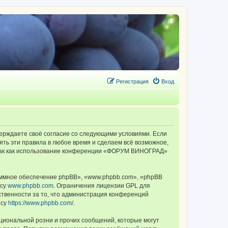
Регистрация
Вход
ерждаете своё согласие со следующими условиями. Если
ть эти правила в любое время и сделаем всё возможное,
, так как использование конференции «ФОРУМ ВИНОГРАД»
ммное обеспечение phpBB», «www.phpbb.com», «phpBB
есу
www.phpbb.com
. Ограничения лицензии GPL для
ственности за то, что администрация конференций
есу
https://www.phpbb.com/
.
циональной розни и прочих сообщений, которые могут