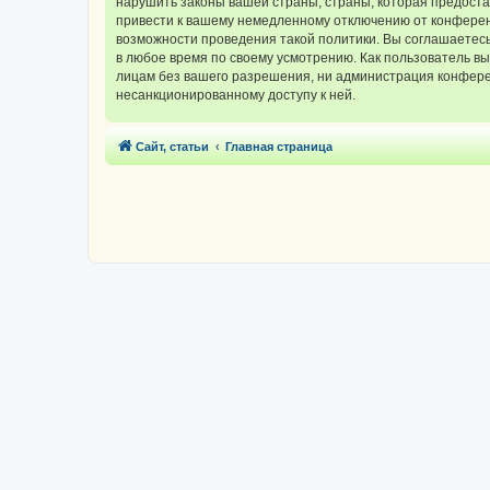
нарушить законы вашей страны, страны, которая предос
привести к вашему немедленному отключению от конференц
возможности проведения такой политики. Вы соглашаетес
в любое время по своему усмотрению. Как пользователь вы
лицам без вашего разрешения, ни администрация конферен
несанкционированному доступу к ней.
Сайт, статьи
Главная страница