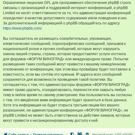
Ограничения лицензии GPL для программного обеспечения phpBB строго
связаны с организацией и поддержкой интернет-конференций, и phpBB
Limited не несёт ответственности за то, что администрация конференций
определяет в качестве допустимого содержания и/или поведения в них.
За дополнительной информацией о phpBB обращайтесь по адресу
https://www.phpbb.com/
.
Вы соглашаетесь не размещать оскорбительных, угрожающих,
клеветнических сообщений, порнографических сообщений, призывов к
национальной розни и прочих сообщений, которые могут нарушить
законы вашей страны, страны, которая предоставляет услуги хостинга
для форумов «ФОРУМ ВИНОГРАД» или международное право. Попытки
размещения таких сообщений могут привести к вашему немедленному
отключению от конференции, при этом ваш провайдер будет поставлен в
известность, если мы сочтём это нужным. IP-адреса всех сообщений
сохраняются для возможности проведения такой политики. Вы
соглашаетесь с тем, что администраторы форумов «ФОРУМ ВИНОГРАД»
имеют право удалить, отредактировать, перенести или закрыть любую
тему в любое время по своему усмотрению. Как пользователь вы согласны
с тем, что введённая вами информация будет храниться в базе данных.
Хотя эта информация не будет открыта третьим лицам без вашего
разрешения, ни администрация конференции «ФОРУМ ВИНОГРАД», ни
phpBB Limited не может быть ответственна за действия хакеров, которые
могут привести к несанкционированному доступу к ней.
Сайт, статьи
Главная страница
Часовой пояс:
UTC+03:00