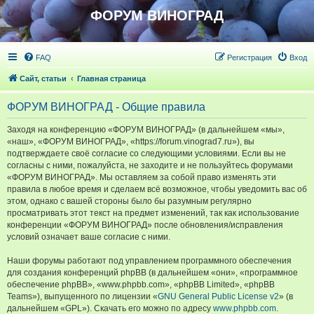
ФОРУМ ВИНОГРАД
FAQ
Регистрация
Вход
Сайт, статьи
Главная страница
ФОРУМ ВИНОГРАД - Общие правила
Заходя на конференцию «ФОРУМ ВИНОГРАД» (в дальнейшем «мы»,
«наш», «ФОРУМ ВИНОГРАД», «https://forum.vinograd7.ru»), вы
подтверждаете своё согласие со следующими условиями. Если вы не
согласны с ними, пожалуйста, не заходите и не пользуйтесь форумами
«ФОРУМ ВИНОГРАД». Мы оставляем за собой право изменять эти
правила в любое время и сделаем всё возможное, чтобы уведомить вас об
этом, однако с вашей стороны было бы разумным регулярно
просматривать этот текст на предмет изменений, так как использование
конференции «ФОРУМ ВИНОГРАД» после обновления/исправления
условий означает ваше согласие с ними.
Наши форумы работают под управлением программного обеспечения
для создания конференций phpBB (в дальнейшем «они», «программное
обеспечение phpBB», «www.phpbb.com», «phpBB Limited», «phpBB
Teams»), выпущенного по лицензии «
GNU General Public License v2
» (в
дальнейшем «GPL»). Скачать его можно по адресу
www.phpbb.com
.