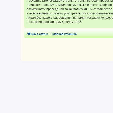
нарушить законы вашей страны, страны, которая предос
привести к вашему немедленному отключению от конференц
возможности проведения такой политики. Вы соглашаетес
в любое время по своему усмотрению. Как пользователь вы
лицам без вашего разрешения, ни администрация конферен
несанкционированному доступу к ней.
Сайт, статьи
Главная страница