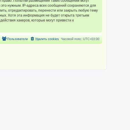
 право. Попытки размещения таких сообщений могут
 это нужным. IP-адреса всех сообщений сохраняются для
ть, отредактировать, перенести или закрыть любую тему
нных. Хотя эта информация не будет открыта третьим
ействия хакеров, которые могут привести к
Пользователи
Удалить cookies
Часовой пояс:
UTC+03:00