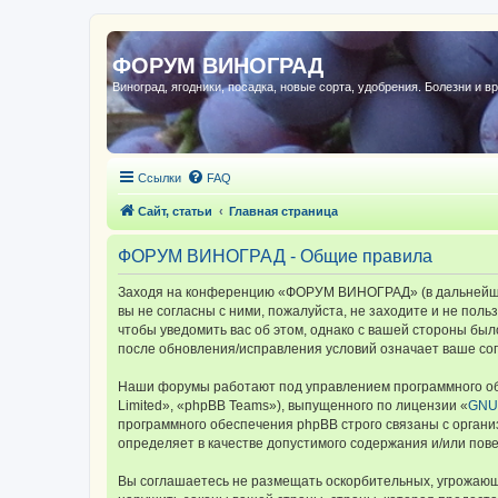
ФОРУМ ВИНОГРАД
Виноград, ягодники, посадка, новые сорта, удобрения. Болезни и в
Ссылки
FAQ
Сайт, статьи
Главная страница
ФОРУМ ВИНОГРАД - Общие правила
Заходя на конференцию «ФОРУМ ВИНОГРАД» (в дальнейшем 
вы не согласны с ними, пожалуйста, не заходите и не по
чтобы уведомить вас об этом, однако с вашей стороны б
после обновления/исправления условий означает ваше сог
Наши форумы работают под управлением программного об
Limited», «phpBB Teams»), выпущенного по лицензии «
GNU 
программного обеспечения phpBB строго связаны с органи
определяет в качестве допустимого содержания и/или по
Вы соглашаетесь не размещать оскорбительных, угрожающ