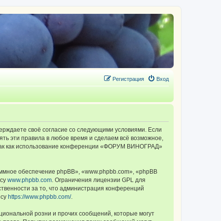
Регистрация
Вход
ерждаете своё согласие со следующими условиями. Если
ть эти правила в любое время и сделаем всё возможное,
, так как использование конференции «ФОРУМ ВИНОГРАД»
ммное обеспечение phpBB», «www.phpbb.com», «phpBB
есу
www.phpbb.com
. Ограничения лицензии GPL для
ственности за то, что администрация конференций
есу
https://www.phpbb.com/
.
циональной розни и прочих сообщений, которые могут