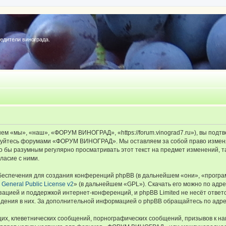
редители винограда.
«мы», «наш», «ФОРУМ ВИНОГРАД», «https://forum.vinograd7.ru»), вы подтв
льзуйтесь форумами «ФОРУМ ВИНОГРАД». Мы оставляем за собой право изменя
ыло бы разумным регулярно просматривать этот текст на предмет изменений
ласие с ними.
еспечения для создания конференций phpBB (в дальнейшем «они», «програ
General Public License v2
» (в дальнейшем «GPL»). Скачать его можно по адр
зацией и поддержкой интернет-конференций, и phpBB Limited не несёт ответ
ведения в них. За дополнительной информацией о phpBB обращайтесь по адр
их, клеветнических сообщений, порнографических сообщений, призывов к на