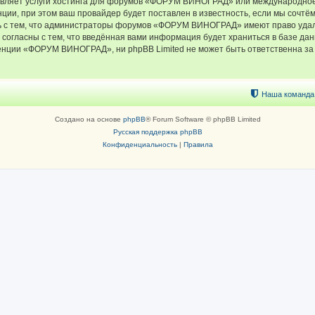
тавляет услуги хостинга для форумов «ФОРУМ ВИНОГРАД» или международное
ии, при этом ваш провайдер будет поставлен в известность, если мы сочтём
ь с тем, что администраторы форумов «ФОРУМ ВИНОГРАД» имеют право удали
 согласны с тем, что введённая вами информация будет храниться в базе да
ции «ФОРУМ ВИНОГРАД», ни phpBB Limited не может быть ответственна за д
Наша команда
Создано на основе
phpBB
® Forum Software © phpBB Limited
Русская поддержка phpBB
Конфиденциальность
|
Правила