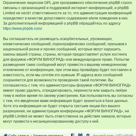
Ограничения лицензии GPL для программного обеспечения phpBB строго
связаны с организацией и поддержкой интернет-конференций, и phpBB
Limited не несёт ответственности за то, что администрация конференций
определяет в качестве допустимого содержания и/или поведения в них.
За дополнительной информацией о phpBB обращайтесь по адресу
https://www.phpbb.com/
.
Вы соглашаетесь не размещать оскорбительных, угрожающих,
клеветнических сообщений, порнографических сообщений, призывов к
национальной розни и прочих сообщений, которые могут нарушить
законы вашей страны, страны, которая предоставляет услуги хостинга
для форумов «ФОРУМ ВИНОГРАД» или международное право. Попытки
размещения таких сообщений могут привести к вашему немедленному
отключению от конференции, при этом ваш провайдер будет поставлен в
известность, если мы сочтём это нужным. IP-адреса всех сообщений
сохраняются для возможности проведения такой политики. Вы
соглашаетесь с тем, что администраторы форумов «ФОРУМ ВИНОГРАД»
имеют право удалить, отредактировать, перенести или закрыть любую
тему в любое время по своему усмотрению. Как пользователь вы согласны
с тем, что введённая вами информация будет храниться в базе данных.
Хотя эта информация не будет открыта третьим лицам без вашего
разрешения, ни администрация конференции «ФОРУМ ВИНОГРАД», ни
phpBB Limited не может быть ответственна за действия хакеров, которые
могут привести к несанкционированному доступу к ней.
Сайт, статьи
Главная страница
Часовой пояс:
UTC+03:00