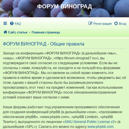
ФОРУМ ВИНОГРАД
FAQ
Регистрация
Вход
Сайт, статьи
Главная страница
ФОРУМ ВИНОГРАД - Общие правила
Заходя на конференцию «ФОРУМ ВИНОГРАД» (в дальнейшем «мы»,
«наш», «ФОРУМ ВИНОГРАД», «https://forum.vinograd7.ru»), вы
подтверждаете своё согласие со следующими условиями. Если вы не
согласны с ними, пожалуйста, не заходите и не пользуйтесь форумами
«ФОРУМ ВИНОГРАД». Мы оставляем за собой право изменять эти
правила в любое время и сделаем всё возможное, чтобы уведомить вас об
этом, однако с вашей стороны было бы разумным регулярно
просматривать этот текст на предмет изменений, так как использование
конференции «ФОРУМ ВИНОГРАД» после обновления/исправления
условий означает ваше согласие с ними.
Наши форумы работают под управлением программного обеспечения
для создания конференций phpBB (в дальнейшем «они», «программное
обеспечение phpBB», «www.phpbb.com», «phpBB Limited», «phpBB
Teams»), выпущенного по лицензии «
GNU General Public License v2
» (в
дальнейшем «GPL»). Скачать его можно по адресу
www.phpbb.com
.