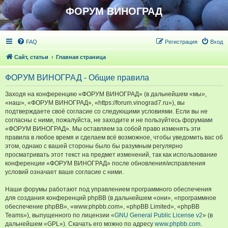
ФОРУМ ВИНОГРАД
FAQ
Регистрация
Вход
Сайт, статьи
Главная страница
ФОРУМ ВИНОГРАД - Общие правила
Заходя на конференцию «ФОРУМ ВИНОГРАД» (в дальнейшем «мы»,
«наш», «ФОРУМ ВИНОГРАД», «https://forum.vinograd7.ru»), вы
подтверждаете своё согласие со следующими условиями. Если вы не
согласны с ними, пожалуйста, не заходите и не пользуйтесь форумами
«ФОРУМ ВИНОГРАД». Мы оставляем за собой право изменять эти
правила в любое время и сделаем всё возможное, чтобы уведомить вас об
этом, однако с вашей стороны было бы разумным регулярно
просматривать этот текст на предмет изменений, так как использование
конференции «ФОРУМ ВИНОГРАД» после обновления/исправления
условий означает ваше согласие с ними.
Наши форумы работают под управлением программного обеспечения
для создания конференций phpBB (в дальнейшем «они», «программное
обеспечение phpBB», «www.phpbb.com», «phpBB Limited», «phpBB
Teams»), выпущенного по лицензии «
GNU General Public License v2
» (в
дальнейшем «GPL»). Скачать его можно по адресу
www.phpbb.com
.