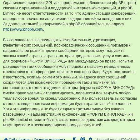
Ограничения лицензии GPL для программного обеспечения phpBB строго
связаны с организацией и поддержкой интернет-конференций, и phpBB
Limited не несёт ответственности за то, что администрация конференций
определяет в качестве допустимого содержания и/или поведения в них.
За дополнительной информацией о phpBB обращайтесь по адресу
https://www.phpbb.com/
.
Вы соглашаетесь не размещать оскорбительных, угрожающих,
клеветнических сообщений, порнографических сообщений, призывов к
национальной розни и прочих сообщений, которые могут нарушить
законы вашей страны, страны, которая предоставляет услуги хостинга
для форумов «ФОРУМ ВИНОГРАД» или международное право. Попытки
размещения таких сообщений могут привести к вашему немедленному
отключению от конференции, при этом ваш провайдер будет поставлен в
известность, если мы сочтём это нужным. IP-адреса всех сообщений
сохраняются для возможности проведения такой политики. Вы
соглашаетесь с тем, что администраторы форумов «ФОРУМ ВИНОГРАД»
имеют право удалить, отредактировать, перенести или закрыть любую
тему в любое время по своему усмотрению. Как пользователь вы согласны
с тем, что введённая вами информация будет храниться в базе данных.
Хотя эта информация не будет открыта третьим лицам без вашего
разрешения, ни администрация конференции «ФОРУМ ВИНОГРАД», ни
phpBB Limited не может быть ответственна за действия хакеров, которые
могут привести к несанкционированному доступу к ней.
Сайт, статьи
Главная страница
Часовой пояс:
UTC+03:00