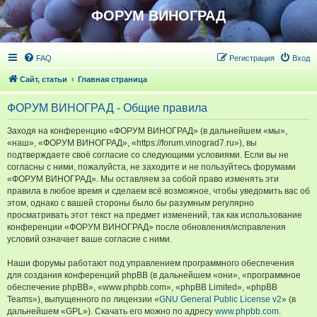
ФОРУМ ВИНОГРАД
FAQ
Регистрация
Вход
Сайт, статьи
Главная страница
ФОРУМ ВИНОГРАД - Общие правила
Заходя на конференцию «ФОРУМ ВИНОГРАД» (в дальнейшем «мы»,
«наш», «ФОРУМ ВИНОГРАД», «https://forum.vinograd7.ru»), вы
подтверждаете своё согласие со следующими условиями. Если вы не
согласны с ними, пожалуйста, не заходите и не пользуйтесь форумами
«ФОРУМ ВИНОГРАД». Мы оставляем за собой право изменять эти
правила в любое время и сделаем всё возможное, чтобы уведомить вас об
этом, однако с вашей стороны было бы разумным регулярно
просматривать этот текст на предмет изменений, так как использование
конференции «ФОРУМ ВИНОГРАД» после обновления/исправления
условий означает ваше согласие с ними.
Наши форумы работают под управлением программного обеспечения
для создания конференций phpBB (в дальнейшем «они», «программное
обеспечение phpBB», «www.phpbb.com», «phpBB Limited», «phpBB
Teams»), выпущенного по лицензии «
GNU General Public License v2
» (в
дальнейшем «GPL»). Скачать его можно по адресу
www.phpbb.com
.