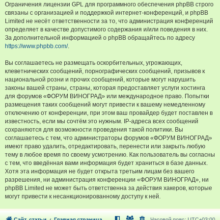
Ограничения лицензии GPL для программного обеспечения phpBB строго
связаны с организацией и поддержкой интернет-конференций, и phpBB
Limited не несёт ответственности за то, что администрация конференций
определяет в качестве допустимого содержания и/или поведения в них.
За дополнительной информацией о phpBB обращайтесь по адресу
https://www.phpbb.com/
.
Вы соглашаетесь не размещать оскорбительных, угрожающих,
клеветнических сообщений, порнографических сообщений, призывов к
национальной розни и прочих сообщений, которые могут нарушить
законы вашей страны, страны, которая предоставляет услуги хостинга
для форумов «ФОРУМ ВИНОГРАД» или международное право. Попытки
размещения таких сообщений могут привести к вашему немедленному
отключению от конференции, при этом ваш провайдер будет поставлен в
известность, если мы сочтём это нужным. IP-адреса всех сообщений
сохраняются для возможности проведения такой политики. Вы
соглашаетесь с тем, что администраторы форумов «ФОРУМ ВИНОГРАД»
имеют право удалить, отредактировать, перенести или закрыть любую
тему в любое время по своему усмотрению. Как пользователь вы согласны
с тем, что введённая вами информация будет храниться в базе данных.
Хотя эта информация не будет открыта третьим лицам без вашего
разрешения, ни администрация конференции «ФОРУМ ВИНОГРАД», ни
phpBB Limited не может быть ответственна за действия хакеров, которые
могут привести к несанкционированному доступу к ней.
Сайт, статьи
Главная страница
Часовой пояс:
UTC+03:00