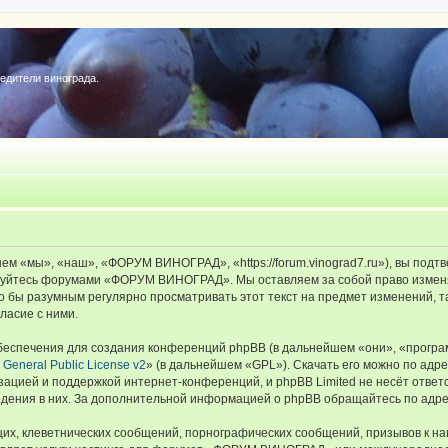
редители винограда.
«мы», «наш», «ФОРУМ ВИНОГРАД», «https://forum.vinograd7.ru»), вы подтв
льзуйтесь форумами «ФОРУМ ВИНОГРАД». Мы оставляем за собой право изменя
ыло бы разумным регулярно просматривать этот текст на предмет изменений
ласие с ними.
еспечения для создания конференций phpBB (в дальнейшем «они», «програ
General Public License v2
» (в дальнейшем «GPL»). Скачать его можно по адр
зацией и поддержкой интернет-конференций, и phpBB Limited не несёт ответ
ведения в них. За дополнительной информацией о phpBB обращайтесь по адр
их, клеветнических сообщений, порнографических сообщений, призывов к на