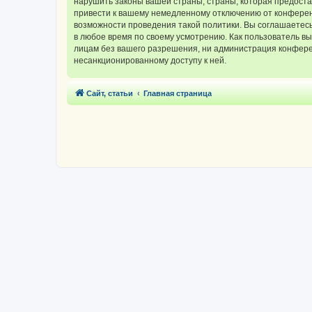
нарушить законы вашей страны, страны, которая предос
привести к вашему немедленному отключению от конференц
возможности проведения такой политики. Вы соглашаетес
в любое время по своему усмотрению. Как пользователь вы
лицам без вашего разрешения, ни администрация конферен
несанкционированному доступу к ней.
Сайт, статьи
Главная страница