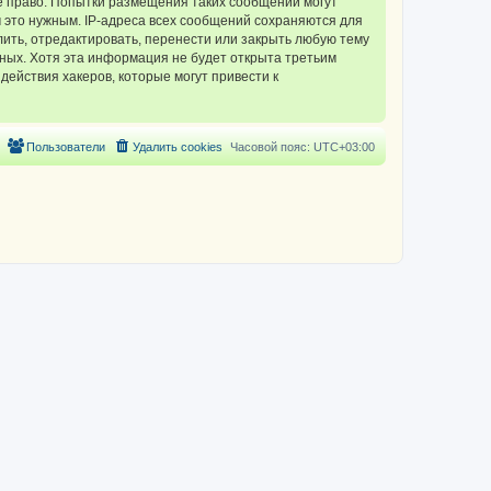
 право. Попытки размещения таких сообщений могут
 это нужным. IP-адреса всех сообщений сохраняются для
ть, отредактировать, перенести или закрыть любую тему
нных. Хотя эта информация не будет открыта третьим
ействия хакеров, которые могут привести к
Пользователи
Удалить cookies
Часовой пояс:
UTC+03:00