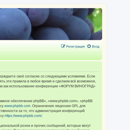
Регистрация
Вход
ерждаете своё согласие со следующими условиями. Если
ть эти правила в любое время и сделаем всё возможное,
, так как использование конференции «ФОРУМ ВИНОГРАД»
ммное обеспечение phpBB», «www.phpbb.com», «phpBB
есу
www.phpbb.com
. Ограничения лицензии GPL для
ственности за то, что администрация конференций
есу
https://www.phpbb.com/
.
циональной розни и прочих сообщений, которые могут