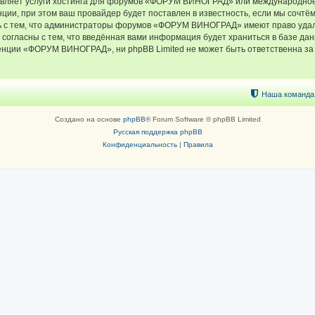
тавляет услуги хостинга для форумов «ФОРУМ ВИНОГРАД» или международное
ии, при этом ваш провайдер будет поставлен в известность, если мы сочтём
ь с тем, что администраторы форумов «ФОРУМ ВИНОГРАД» имеют право удали
 согласны с тем, что введённая вами информация будет храниться в базе да
ции «ФОРУМ ВИНОГРАД», ни phpBB Limited не может быть ответственна за д
Наша команда
Создано на основе
phpBB
® Forum Software © phpBB Limited
Русская поддержка phpBB
Конфиденциальность
|
Правила