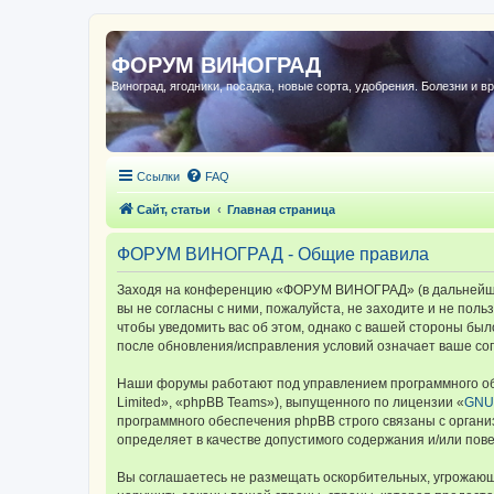
ФОРУМ ВИНОГРАД
Виноград, ягодники, посадка, новые сорта, удобрения. Болезни и в
Ссылки
FAQ
Сайт, статьи
Главная страница
ФОРУМ ВИНОГРАД - Общие правила
Заходя на конференцию «ФОРУМ ВИНОГРАД» (в дальнейшем 
вы не согласны с ними, пожалуйста, не заходите и не по
чтобы уведомить вас об этом, однако с вашей стороны б
после обновления/исправления условий означает ваше сог
Наши форумы работают под управлением программного об
Limited», «phpBB Teams»), выпущенного по лицензии «
GNU 
программного обеспечения phpBB строго связаны с органи
определяет в качестве допустимого содержания и/или по
Вы соглашаетесь не размещать оскорбительных, угрожающ