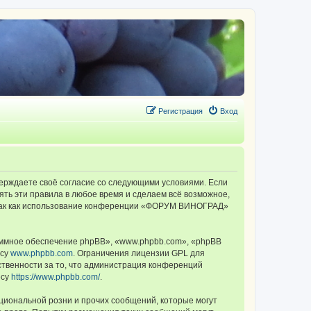
Регистрация
Вход
ерждаете своё согласие со следующими условиями. Если
ть эти правила в любое время и сделаем всё возможное,
, так как использование конференции «ФОРУМ ВИНОГРАД»
ммное обеспечение phpBB», «www.phpbb.com», «phpBB
есу
www.phpbb.com
. Ограничения лицензии GPL для
ственности за то, что администрация конференций
есу
https://www.phpbb.com/
.
циональной розни и прочих сообщений, которые могут