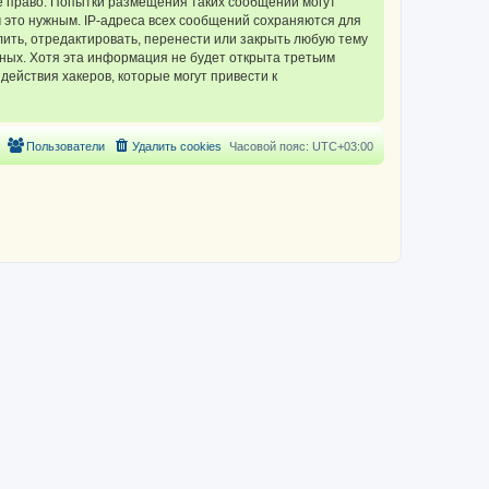
 право. Попытки размещения таких сообщений могут
 это нужным. IP-адреса всех сообщений сохраняются для
ть, отредактировать, перенести или закрыть любую тему
нных. Хотя эта информация не будет открыта третьим
ействия хакеров, которые могут привести к
Пользователи
Удалить cookies
Часовой пояс:
UTC+03:00