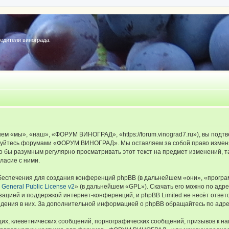
редители винограда.
«мы», «наш», «ФОРУМ ВИНОГРАД», «https://forum.vinograd7.ru»), вы подтв
льзуйтесь форумами «ФОРУМ ВИНОГРАД». Мы оставляем за собой право изменя
ыло бы разумным регулярно просматривать этот текст на предмет изменений
ласие с ними.
еспечения для создания конференций phpBB (в дальнейшем «они», «програ
General Public License v2
» (в дальнейшем «GPL»). Скачать его можно по адр
зацией и поддержкой интернет-конференций, и phpBB Limited не несёт ответ
ведения в них. За дополнительной информацией о phpBB обращайтесь по адр
их, клеветнических сообщений, порнографических сообщений, призывов к на