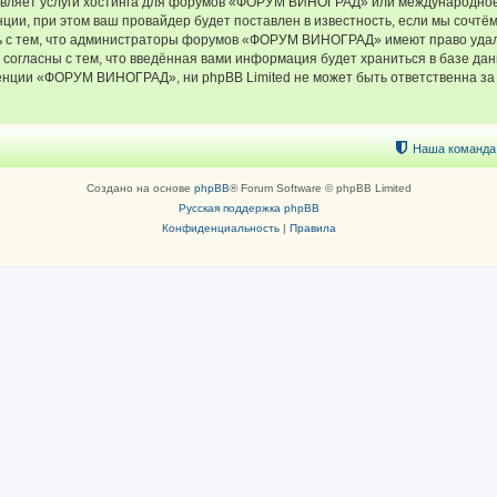
тавляет услуги хостинга для форумов «ФОРУМ ВИНОГРАД» или международное
ии, при этом ваш провайдер будет поставлен в известность, если мы сочтём
ь с тем, что администраторы форумов «ФОРУМ ВИНОГРАД» имеют право удали
 согласны с тем, что введённая вами информация будет храниться в базе да
ции «ФОРУМ ВИНОГРАД», ни phpBB Limited не может быть ответственна за д
Наша команда
Создано на основе
phpBB
® Forum Software © phpBB Limited
Русская поддержка phpBB
Конфиденциальность
|
Правила