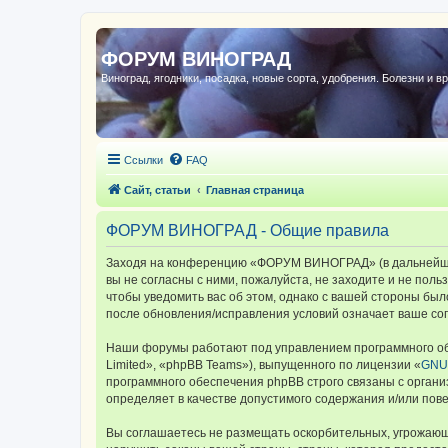
ФОРУМ ВИНОГРАД
Виноград, ягодники, посадка, новые сорта, удобрения. Болезни и в
Ссылки
FAQ
Сайт, статьи
Главная страница
ФОРУМ ВИНОГРАД - Общие правила
Заходя на конференцию «ФОРУМ ВИНОГРАД» (в дальнейшем 
вы не согласны с ними, пожалуйста, не заходите и не по
чтобы уведомить вас об этом, однако с вашей стороны б
после обновления/исправления условий означает ваше сог
Наши форумы работают под управлением программного об
Limited», «phpBB Teams»), выпущенного по лицензии «
GNU 
программного обеспечения phpBB строго связаны с органи
определяет в качестве допустимого содержания и/или по
Вы соглашаетесь не размещать оскорбительных, угрожающ