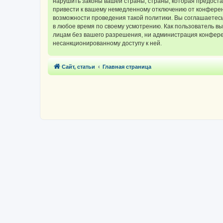
нарушить законы вашей страны, страны, которая предос
привести к вашему немедленному отключению от конференц
возможности проведения такой политики. Вы соглашаетес
в любое время по своему усмотрению. Как пользователь вы
лицам без вашего разрешения, ни администрация конферен
несанкционированному доступу к ней.
Сайт, статьи
Главная страница