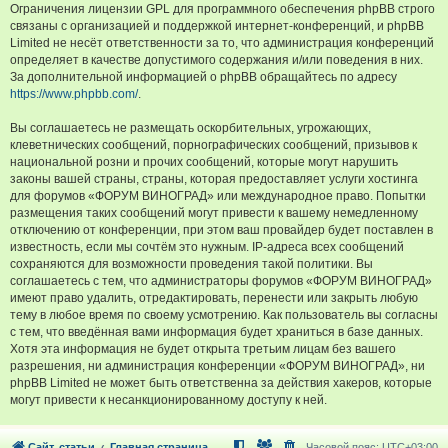
Ограничения лицензии GPL для программного обеспечения phpBB строго
связаны с организацией и поддержкой интернет-конференций, и phpBB
Limited не несёт ответственности за то, что администрация конференций
определяет в качестве допустимого содержания и/или поведения в них.
За дополнительной информацией о phpBB обращайтесь по адресу
https://www.phpbb.com/
.
Вы соглашаетесь не размещать оскорбительных, угрожающих,
клеветнических сообщений, порнографических сообщений, призывов к
национальной розни и прочих сообщений, которые могут нарушить
законы вашей страны, страны, которая предоставляет услуги хостинга
для форумов «ФОРУМ ВИНОГРАД» или международное право. Попытки
размещения таких сообщений могут привести к вашему немедленному
отключению от конференции, при этом ваш провайдер будет поставлен в
известность, если мы сочтём это нужным. IP-адреса всех сообщений
сохраняются для возможности проведения такой политики. Вы
соглашаетесь с тем, что администраторы форумов «ФОРУМ ВИНОГРАД»
имеют право удалить, отредактировать, перенести или закрыть любую
тему в любое время по своему усмотрению. Как пользователь вы согласны
с тем, что введённая вами информация будет храниться в базе данных.
Хотя эта информация не будет открыта третьим лицам без вашего
разрешения, ни администрация конференции «ФОРУМ ВИНОГРАД», ни
phpBB Limited не может быть ответственна за действия хакеров, которые
могут привести к несанкционированному доступу к ней.
Сайт, статьи
Главная страница
Часовой пояс:
UTC+03:00