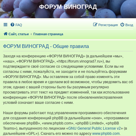
ФОРУМ ВИНОГРАД
FAQ
Регистрация
Вход
Сайт, статьи
Главная страница
ФОРУМ ВИНОГРАД - Общие правила
Заходя на конференцию «ФОРУМ ВИНОГРАД» (в дальнейшем «мы»,
«наш», «ФОРУМ ВИНОГРАД», «https://forum.vinograd7.ru»), вы
подтверждаете своё согласие со следующими условиями. Если вы не
согласны с ними, пожалуйста, не заходите и не пользуйтесь форумами
«ФОРУМ ВИНОГРАД». Мы оставляем за собой право изменять эти
правила в любое время и сделаем всё возможное, чтобы уведомить вас об
этом, однако с вашей стороны было бы разумным регулярно
просматривать этот текст на предмет изменений, так как использование
конференции «ФОРУМ ВИНОГРАД» после обновления/исправления
условий означает ваше согласие с ними.
Наши форумы работают под управлением программного обеспечения
для создания конференций phpBB (в дальнейшем «они», «программное
обеспечение phpBB», «www.phpbb.com», «phpBB Limited», «phpBB
Teams»), выпущенного по лицензии «
GNU General Public License v2
» (в
дальнейшем «GPL»). Скачать его можно по адресу
www.phpbb.com
.