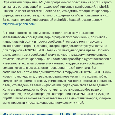
Ограничения лицензии GPL для программного обеспечения phpBB строго
связаны с организацией и поддержкой интернет-конференций, и phpBB
Limited не несёт ответственности за то, что администрация конференций
определяет в качестве допустимого содержания и/или поведения в них.
За дополнительной информацией о phpBB обращайтесь по адресу
https://www.phpbb.com/
.
Вы соглашаетесь не размещать оскорбительных, угрожающих,
клеветнических сообщений, порнографических сообщений, призывов к
национальной розни и прочих сообщений, которые могут нарушить
законы вашей страны, страны, которая предоставляет услуги хостинга
для форумов «ФОРУМ ВИНОГРАД» или международное право. Попытки
размещения таких сообщений могут привести к вашему немедленному
отключению от конференции, при этом ваш провайдер будет поставлен в
известность, если мы сочтём это нужным. IP-адреса всех сообщений
сохраняются для возможности проведения такой политики. Вы
соглашаетесь с тем, что администраторы форумов «ФОРУМ ВИНОГРАД»
имеют право удалить, отредактировать, перенести или закрыть любую
тему в любое время по своему усмотрению. Как пользователь вы согласны
с тем, что введённая вами информация будет храниться в базе данных.
Хотя эта информация не будет открыта третьим лицам без вашего
разрешения, ни администрация конференции «ФОРУМ ВИНОГРАД», ни
phpBB Limited не может быть ответственна за действия хакеров, которые
могут привести к несанкционированному доступу к ней.
Сайт, статьи
Главная страница
Часовой пояс:
UTC+03:00