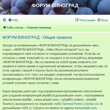
ФОРУМ ВИНОГРАД
FAQ
Регистрация
Вход
Сайт, статьи
Главная страница
ФОРУМ ВИНОГРАД - Общие правила
Заходя на конференцию «ФОРУМ ВИНОГРАД» (в дальнейшем «мы»,
«наш», «ФОРУМ ВИНОГРАД», «https://forum.vinograd7.ru»), вы
подтверждаете своё согласие со следующими условиями. Если вы не
согласны с ними, пожалуйста, не заходите и не пользуйтесь форумами
«ФОРУМ ВИНОГРАД». Мы оставляем за собой право изменять эти
правила в любое время и сделаем всё возможное, чтобы уведомить вас об
этом, однако с вашей стороны было бы разумным регулярно
просматривать этот текст на предмет изменений, так как использование
конференции «ФОРУМ ВИНОГРАД» после обновления/исправления
условий означает ваше согласие с ними.
Наши форумы работают под управлением программного обеспечения
для создания конференций phpBB (в дальнейшем «они», «программное
обеспечение phpBB», «www.phpbb.com», «phpBB Limited», «phpBB
Teams»), выпущенного по лицензии «
GNU General Public License v2
» (в
дальнейшем «GPL»). Скачать его можно по адресу
www.phpbb.com
.