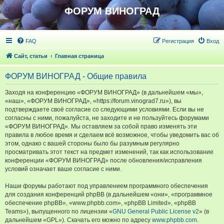
ФОРУМ ВИНОГРАД
FAQ
Регистрация
Вход
Сайт, статьи
Главная страница
ФОРУМ ВИНОГРАД - Общие правила
Заходя на конференцию «ФОРУМ ВИНОГРАД» (в дальнейшем «мы»,
«наш», «ФОРУМ ВИНОГРАД», «https://forum.vinograd7.ru»), вы
подтверждаете своё согласие со следующими условиями. Если вы не
согласны с ними, пожалуйста, не заходите и не пользуйтесь форумами
«ФОРУМ ВИНОГРАД». Мы оставляем за собой право изменять эти
правила в любое время и сделаем всё возможное, чтобы уведомить вас об
этом, однако с вашей стороны было бы разумным регулярно
просматривать этот текст на предмет изменений, так как использование
конференции «ФОРУМ ВИНОГРАД» после обновления/исправления
условий означает ваше согласие с ними.
Наши форумы работают под управлением программного обеспечения
для создания конференций phpBB (в дальнейшем «они», «программное
обеспечение phpBB», «www.phpbb.com», «phpBB Limited», «phpBB
Teams»), выпущенного по лицензии «
GNU General Public License v2
» (в
дальнейшем «GPL»). Скачать его можно по адресу
www.phpbb.com
.