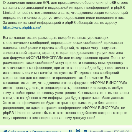
Ограничения лицензии GPL для программного обеспечения phpBB строго
связаны с организацией и поддержкой интернет-конференций, и phpBB
Limited не несёт ответственности за то, что администрация конференций
определяет в качестве допустимого содержания и/или поведения в них.
За дополнительной информацией о phpBB обращайтесь по адресу
https://www.phpbb.com/
.
Вы соглашаетесь не размещать оскорбительных, угрожающих,
клеветнических сообщений, порнографических сообщений, призывов к
национальной розни и прочих сообщений, которые могут нарушить
законы вашей страны, страны, которая предоставляет услуги хостинга
для форумов «ФОРУМ ВИНОГРАД» или международное право. Попытки
размещения таких сообщений могут привести к вашему немедленному
отключению от конференции, при этом ваш провайдер будет поставлен в
известность, если мы сочтём это нужным. IP-адреса всех сообщений
сохраняются для возможности проведения такой политики. Вы
соглашаетесь с тем, что администраторы форумов «ФОРУМ ВИНОГРАД»
имеют право удалить, отредактировать, перенести или закрыть любую
тему в любое время по своему усмотрению. Как пользователь вы согласны
с тем, что введённая вами информация будет храниться в базе данных.
Хотя эта информация не будет открыта третьим лицам без вашего
разрешения, ни администрация конференции «ФОРУМ ВИНОГРАД», ни
phpBB Limited не может быть ответственна за действия хакеров, которые
могут привести к несанкционированному доступу к ней.
Сайт, статьи
Главная страница
Часовой пояс:
UTC+03:00