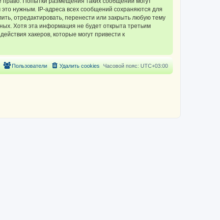
 право. Попытки размещения таких сообщений могут
 это нужным. IP-адреса всех сообщений сохраняются для
ть, отредактировать, перенести или закрыть любую тему
нных. Хотя эта информация не будет открыта третьим
ействия хакеров, которые могут привести к
Пользователи
Удалить cookies
Часовой пояс:
UTC+03:00