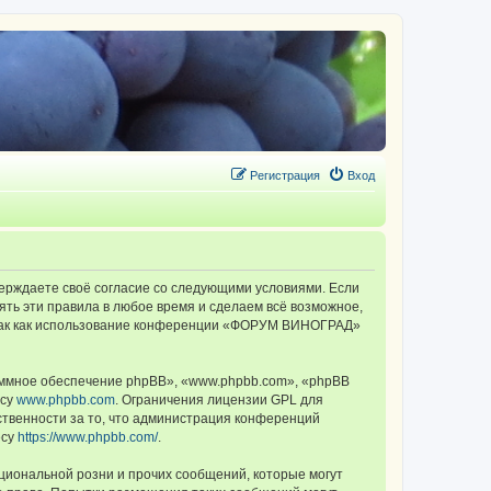
Регистрация
Вход
ерждаете своё согласие со следующими условиями. Если
ть эти правила в любое время и сделаем всё возможное,
, так как использование конференции «ФОРУМ ВИНОГРАД»
ммное обеспечение phpBB», «www.phpbb.com», «phpBB
есу
www.phpbb.com
. Ограничения лицензии GPL для
ственности за то, что администрация конференций
есу
https://www.phpbb.com/
.
циональной розни и прочих сообщений, которые могут