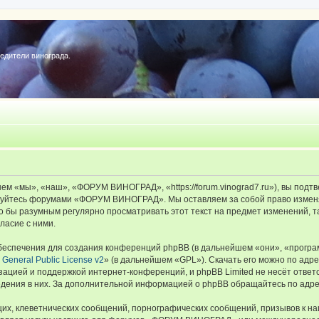
редители винограда.
«мы», «наш», «ФОРУМ ВИНОГРАД», «https://forum.vinograd7.ru»), вы подтв
льзуйтесь форумами «ФОРУМ ВИНОГРАД». Мы оставляем за собой право изменя
ыло бы разумным регулярно просматривать этот текст на предмет изменений
ласие с ними.
еспечения для создания конференций phpBB (в дальнейшем «они», «програ
General Public License v2
» (в дальнейшем «GPL»). Скачать его можно по адр
зацией и поддержкой интернет-конференций, и phpBB Limited не несёт ответ
ведения в них. За дополнительной информацией о phpBB обращайтесь по адр
их, клеветнических сообщений, порнографических сообщений, призывов к на