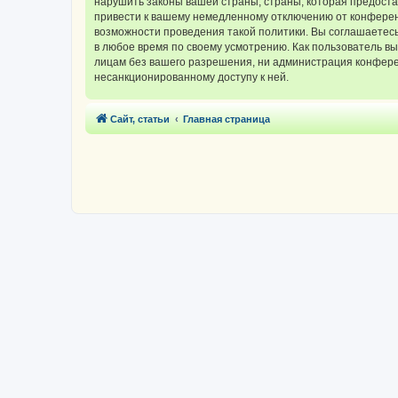
нарушить законы вашей страны, страны, которая предос
привести к вашему немедленному отключению от конференц
возможности проведения такой политики. Вы соглашаетес
в любое время по своему усмотрению. Как пользователь вы
лицам без вашего разрешения, ни администрация конферен
несанкционированному доступу к ней.
Сайт, статьи
Главная страница