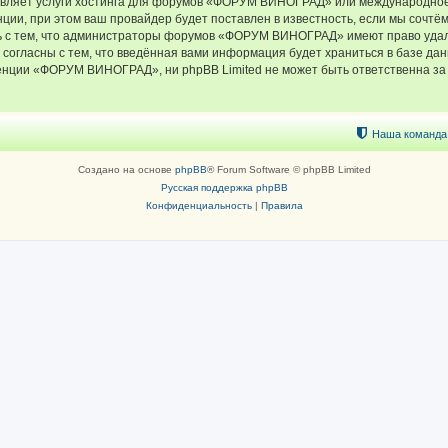
тавляет услуги хостинга для форумов «ФОРУМ ВИНОГРАД» или международное
ии, при этом ваш провайдер будет поставлен в известность, если мы сочтём
ь с тем, что администраторы форумов «ФОРУМ ВИНОГРАД» имеют право удали
 согласны с тем, что введённая вами информация будет храниться в базе да
ции «ФОРУМ ВИНОГРАД», ни phpBB Limited не может быть ответственна за д
Наша команда
Создано на основе
phpBB
® Forum Software © phpBB Limited
Русская поддержка phpBB
Конфиденциальность
|
Правила