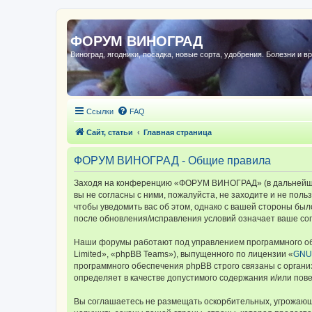
ФОРУМ ВИНОГРАД
Виноград, ягодники, посадка, новые сорта, удобрения. Болезни и в
Ссылки
FAQ
Сайт, статьи
Главная страница
ФОРУМ ВИНОГРАД - Общие правила
Заходя на конференцию «ФОРУМ ВИНОГРАД» (в дальнейшем 
вы не согласны с ними, пожалуйста, не заходите и не по
чтобы уведомить вас об этом, однако с вашей стороны б
после обновления/исправления условий означает ваше сог
Наши форумы работают под управлением программного об
Limited», «phpBB Teams»), выпущенного по лицензии «
GNU 
программного обеспечения phpBB строго связаны с органи
определяет в качестве допустимого содержания и/или по
Вы соглашаетесь не размещать оскорбительных, угрожающ