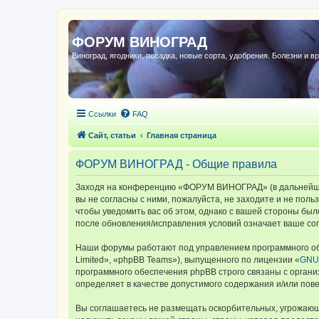
ФОРУМ ВИНОГРАД
Виноград, ягодники, посадка, новые сорта, удобрения. Болезни и в
Ссылки
FAQ
Сайт, статьи
Главная страница
ФОРУМ ВИНОГРАД - Общие правила
Заходя на конференцию «ФОРУМ ВИНОГРАД» (в дальнейшем 
вы не согласны с ними, пожалуйста, не заходите и не по
чтобы уведомить вас об этом, однако с вашей стороны б
после обновления/исправления условий означает ваше сог
Наши форумы работают под управлением программного об
Limited», «phpBB Teams»), выпущенного по лицензии «
GNU 
программного обеспечения phpBB строго связаны с органи
определяет в качестве допустимого содержания и/или по
Вы соглашаетесь не размещать оскорбительных, угрожающ