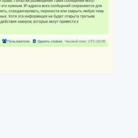
 право. Попытки размещения таких сообщений могут
 это нужным. IP-адреса всех сообщений сохраняются для
ть, отредактировать, перенести или закрыть любую тему
нных. Хотя эта информация не будет открыта третьим
ействия хакеров, которые могут привести к
Пользователи
Удалить cookies
Часовой пояс:
UTC+03:00