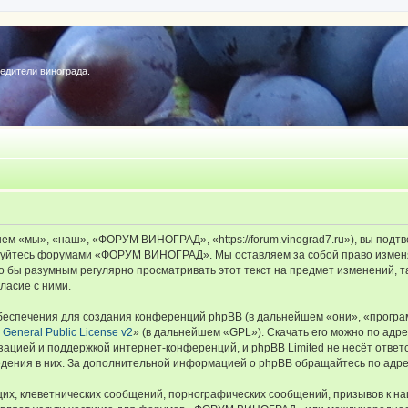
редители винограда.
«мы», «наш», «ФОРУМ ВИНОГРАД», «https://forum.vinograd7.ru»), вы подтв
льзуйтесь форумами «ФОРУМ ВИНОГРАД». Мы оставляем за собой право изменя
ыло бы разумным регулярно просматривать этот текст на предмет изменений
ласие с ними.
еспечения для создания конференций phpBB (в дальнейшем «они», «програ
General Public License v2
» (в дальнейшем «GPL»). Скачать его можно по адр
зацией и поддержкой интернет-конференций, и phpBB Limited не несёт ответ
ведения в них. За дополнительной информацией о phpBB обращайтесь по адр
их, клеветнических сообщений, порнографических сообщений, призывов к на