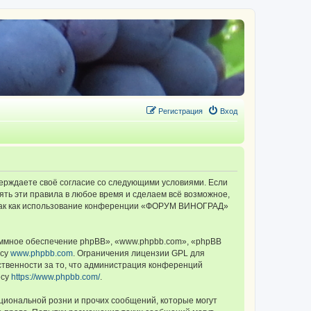
Регистрация
Вход
ерждаете своё согласие со следующими условиями. Если
ть эти правила в любое время и сделаем всё возможное,
, так как использование конференции «ФОРУМ ВИНОГРАД»
ммное обеспечение phpBB», «www.phpbb.com», «phpBB
есу
www.phpbb.com
. Ограничения лицензии GPL для
ственности за то, что администрация конференций
есу
https://www.phpbb.com/
.
циональной розни и прочих сообщений, которые могут