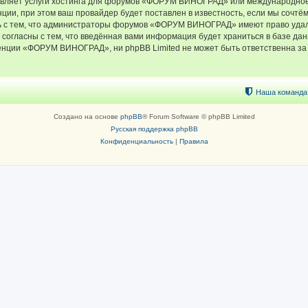
тавляет услуги хостинга для форумов «ФОРУМ ВИНОГРАД» или международное
ии, при этом ваш провайдер будет поставлен в известность, если мы сочтём
ь с тем, что администраторы форумов «ФОРУМ ВИНОГРАД» имеют право удали
 согласны с тем, что введённая вами информация будет храниться в базе да
ции «ФОРУМ ВИНОГРАД», ни phpBB Limited не может быть ответственна за д
Наша команда
Создано на основе
phpBB
® Forum Software © phpBB Limited
Русская поддержка phpBB
Конфиденциальность
|
Правила