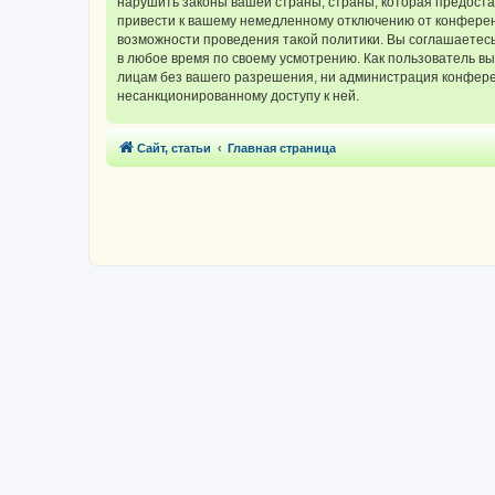
нарушить законы вашей страны, страны, которая предос
привести к вашему немедленному отключению от конференц
возможности проведения такой политики. Вы соглашаетес
в любое время по своему усмотрению. Как пользователь вы
лицам без вашего разрешения, ни администрация конферен
несанкционированному доступу к ней.
Сайт, статьи
Главная страница