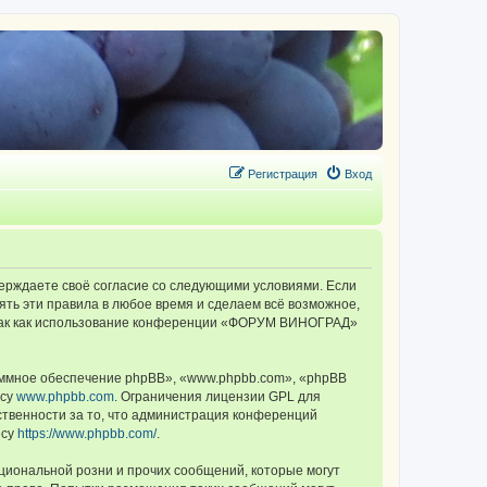
Регистрация
Вход
ерждаете своё согласие со следующими условиями. Если
ть эти правила в любое время и сделаем всё возможное,
, так как использование конференции «ФОРУМ ВИНОГРАД»
ммное обеспечение phpBB», «www.phpbb.com», «phpBB
есу
www.phpbb.com
. Ограничения лицензии GPL для
ственности за то, что администрация конференций
есу
https://www.phpbb.com/
.
циональной розни и прочих сообщений, которые могут