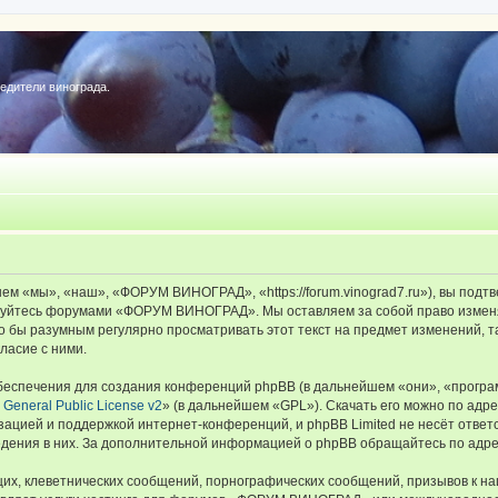
редители винограда.
«мы», «наш», «ФОРУМ ВИНОГРАД», «https://forum.vinograd7.ru»), вы подтв
льзуйтесь форумами «ФОРУМ ВИНОГРАД». Мы оставляем за собой право изменя
ыло бы разумным регулярно просматривать этот текст на предмет изменений
ласие с ними.
еспечения для создания конференций phpBB (в дальнейшем «они», «програ
General Public License v2
» (в дальнейшем «GPL»). Скачать его можно по адр
зацией и поддержкой интернет-конференций, и phpBB Limited не несёт ответ
ведения в них. За дополнительной информацией о phpBB обращайтесь по адр
их, клеветнических сообщений, порнографических сообщений, призывов к на