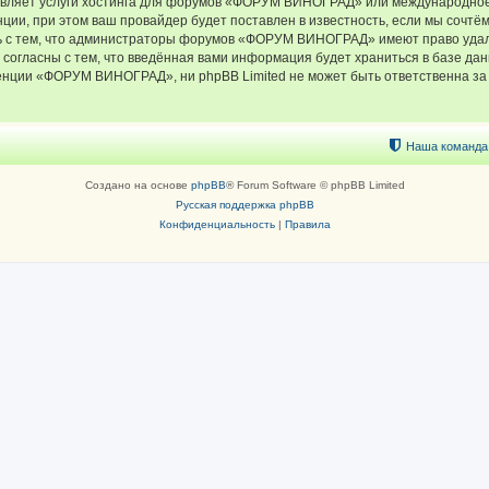
тавляет услуги хостинга для форумов «ФОРУМ ВИНОГРАД» или международное
ии, при этом ваш провайдер будет поставлен в известность, если мы сочтём
ь с тем, что администраторы форумов «ФОРУМ ВИНОГРАД» имеют право удали
 согласны с тем, что введённая вами информация будет храниться в базе да
ции «ФОРУМ ВИНОГРАД», ни phpBB Limited не может быть ответственна за д
Наша команда
Создано на основе
phpBB
® Forum Software © phpBB Limited
Русская поддержка phpBB
Конфиденциальность
|
Правила