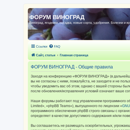
ФОРУМ ВИНОГРАД
Виноград, ягодники, посадка, новые сорта, удобрения. Болезни и в
Ссылки
FAQ
Сайт, статьи
Главная страница
ФОРУМ ВИНОГРАД - Общие правила
Заходя на конференцию «ФОРУМ ВИНОГРАД» (в дальнейшем 
вы не согласны с ними, пожалуйста, не заходите и не по
чтобы уведомить вас об этом, однако с вашей стороны б
после обновления/исправления условий означает ваше сог
Наши форумы работают под управлением программного об
Limited», «phpBB Teams»), выпущенного по лицензии «
GNU 
программного обеспечения phpBB строго связаны с органи
определяет в качестве допустимого содержания и/или по
Вы соглашаетесь не размещать оскорбительных, угрожающ