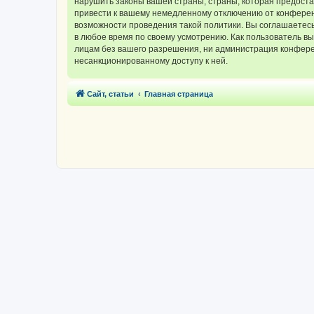
нарушить законы вашей страны, страны, которая предос
привести к вашему немедленному отключению от конференц
возможности проведения такой политики. Вы соглашаетес
в любое время по своему усмотрению. Как пользователь вы
лицам без вашего разрешения, ни администрация конферен
несанкционированному доступу к ней.
Сайт, статьи
Главная страница