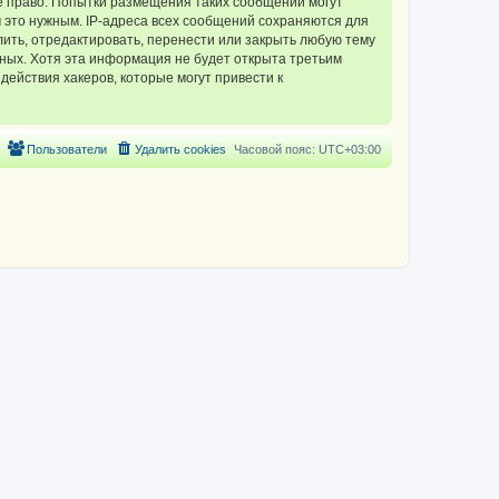
 право. Попытки размещения таких сообщений могут
 это нужным. IP-адреса всех сообщений сохраняются для
ть, отредактировать, перенести или закрыть любую тему
нных. Хотя эта информация не будет открыта третьим
ействия хакеров, которые могут привести к
Пользователи
Удалить cookies
Часовой пояс:
UTC+03:00