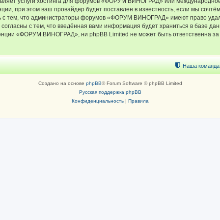
тавляет услуги хостинга для форумов «ФОРУМ ВИНОГРАД» или международное
ии, при этом ваш провайдер будет поставлен в известность, если мы сочтём
ь с тем, что администраторы форумов «ФОРУМ ВИНОГРАД» имеют право удали
 согласны с тем, что введённая вами информация будет храниться в базе да
ции «ФОРУМ ВИНОГРАД», ни phpBB Limited не может быть ответственна за д
Наша команда
Создано на основе
phpBB
® Forum Software © phpBB Limited
Русская поддержка phpBB
Конфиденциальность
|
Правила