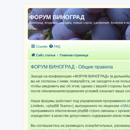
ФОРУМ ВИНОГРАД
Виноград, ягодники, посадка, новые сорта, удобрения. Болезни и в
Ссылки
FAQ
Сайт, статьи
Главная страница
ФОРУМ ВИНОГРАД - Общие правила
Заходя на конференцию «ФОРУМ ВИНОГРАД» (в дальнейшем 
вы не согласны с ними, пожалуйста, не заходите и не по
чтобы уведомить вас об этом, однако с вашей стороны б
после обновления/исправления условий означает ваше сог
Наши форумы работают под управлением программного об
Limited», «phpBB Teams»), выпущенного по лицензии «
GNU 
программного обеспечения phpBB строго связаны с органи
определяет в качестве допустимого содержания и/или по
Вы соглашаетесь не размещать оскорбительных, угрожающ