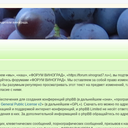
редители винограда.
«мы», «наш», «ФОРУМ ВИНОГРАД», «https://forum.vinograd7.ru»), вы подтв
льзуйтесь форумами «ФОРУМ ВИНОГРАД». Мы оставляем за собой право изменя
ыло бы разумным регулярно просматривать этот текст на предмет изменений
ласие с ними.
еспечения для создания конференций phpBB (в дальнейшем «они», «програ
General Public License v2
» (в дальнейшем «GPL»). Скачать его можно по адр
зацией и поддержкой интернет-конференций, и phpBB Limited не несёт ответ
ведения в них. За дополнительной информацией о phpBB обращайтесь по адр
их, клеветнических сообщений, порнографических сообщений, призывов к на