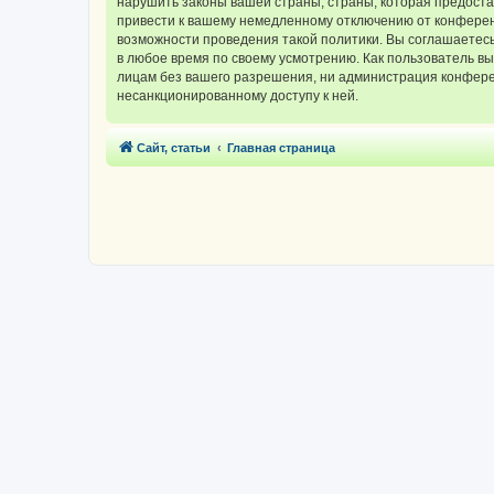
нарушить законы вашей страны, страны, которая предос
привести к вашему немедленному отключению от конференц
возможности проведения такой политики. Вы соглашаетес
в любое время по своему усмотрению. Как пользователь вы
лицам без вашего разрешения, ни администрация конферен
несанкционированному доступу к ней.
Сайт, статьи
Главная страница