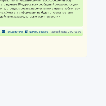
 право. Попытки размещения таких сообщений могут
 это нужным. IP-адреса всех сообщений сохраняются для
ть, отредактировать, перенести или закрыть любую тему
нных. Хотя эта информация не будет открыта третьим
ействия хакеров, которые могут привести к
Пользователи
Удалить cookies
Часовой пояс:
UTC+03:00