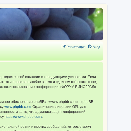
Регистрация
Вход
ерждаете своё согласие со следующими условиями. Если
ть эти правила в любое время и сделаем всё возможное,
, так как использование конференции «ФОРУМ ВИНОГРАД»
ммное обеспечение phpBB», «www.phpbb.com», «phpBB
есу
www.phpbb.com
. Ограничения лицензии GPL для
ственности за то, что администрация конференций
есу
https://www.phpbb.com/
.
циональной розни и прочих сообщений, которые могут