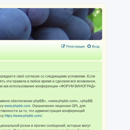
Регистрация
Вход
ерждаете своё согласие со следующими условиями. Если
ть эти правила в любое время и сделаем всё возможное,
, так как использование конференции «ФОРУМ ВИНОГРАД»
ммное обеспечение phpBB», «www.phpbb.com», «phpBB
есу
www.phpbb.com
. Ограничения лицензии GPL для
ственности за то, что администрация конференций
есу
https://www.phpbb.com/
.
циональной розни и прочих сообщений, которые могут