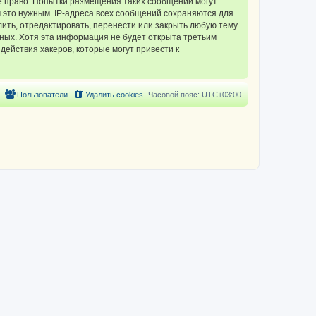
 право. Попытки размещения таких сообщений могут
 это нужным. IP-адреса всех сообщений сохраняются для
ть, отредактировать, перенести или закрыть любую тему
нных. Хотя эта информация не будет открыта третьим
ействия хакеров, которые могут привести к
Пользователи
Удалить cookies
Часовой пояс:
UTC+03:00