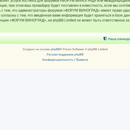
тавляет услуги хостинга для форумов «ФОРУМ ВИНОГРАД» или международное
ии, при этом ваш провайдер будет поставлен в известность, если мы сочтём
ь с тем, что администраторы форумов «ФОРУМ ВИНОГРАД» имеют право удали
 согласны с тем, что введённая вами информация будет храниться в базе да
ции «ФОРУМ ВИНОГРАД», ни phpBB Limited не может быть ответственна за д
Наша команда
Создано на основе
phpBB
® Forum Software © phpBB Limited
Русская поддержка phpBB
Конфиденциальность
|
Правила