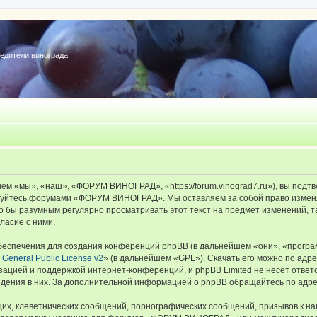
редители винограда.
«мы», «наш», «ФОРУМ ВИНОГРАД», «https://forum.vinograd7.ru»), вы подтв
льзуйтесь форумами «ФОРУМ ВИНОГРАД». Мы оставляем за собой право изменя
ыло бы разумным регулярно просматривать этот текст на предмет изменений
ласие с ними.
еспечения для создания конференций phpBB (в дальнейшем «они», «програ
General Public License v2
» (в дальнейшем «GPL»). Скачать его можно по адр
зацией и поддержкой интернет-конференций, и phpBB Limited не несёт ответ
ведения в них. За дополнительной информацией о phpBB обращайтесь по адр
их, клеветнических сообщений, порнографических сообщений, призывов к на