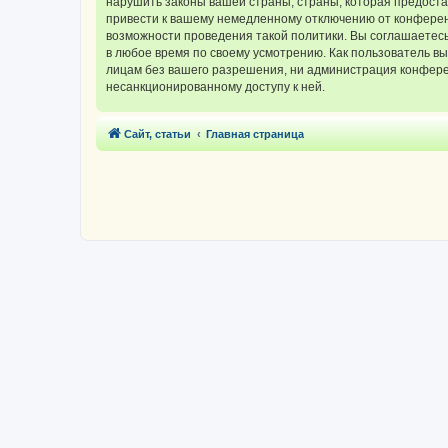
нарушить законы вашей страны, страны, которая предос
привести к вашему немедленному отключению от конференц
возможности проведения такой политики. Вы соглашаетес
в любое время по своему усмотрению. Как пользователь вы
лицам без вашего разрешения, ни администрация конферен
несанкционированному доступу к ней.
Сайт, статьи
Главная страница