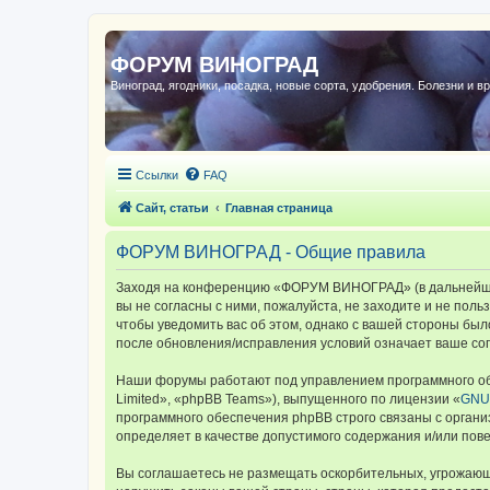
ФОРУМ ВИНОГРАД
Виноград, ягодники, посадка, новые сорта, удобрения. Болезни и в
Ссылки
FAQ
Сайт, статьи
Главная страница
ФОРУМ ВИНОГРАД - Общие правила
Заходя на конференцию «ФОРУМ ВИНОГРАД» (в дальнейшем 
вы не согласны с ними, пожалуйста, не заходите и не по
чтобы уведомить вас об этом, однако с вашей стороны б
после обновления/исправления условий означает ваше сог
Наши форумы работают под управлением программного об
Limited», «phpBB Teams»), выпущенного по лицензии «
GNU 
программного обеспечения phpBB строго связаны с органи
определяет в качестве допустимого содержания и/или по
Вы соглашаетесь не размещать оскорбительных, угрожающ