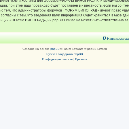
тавляет услуги хостинга для форумов «ФОРУМ ВИНОГРАД» или международное
ии, при этом ваш провайдер будет поставлен в известность, если мы сочтём
ь с тем, что администраторы форумов «ФОРУМ ВИНОГРАД» имеют право удали
 согласны с тем, что введённая вами информация будет храниться в базе да
ции «ФОРУМ ВИНОГРАД», ни phpBB Limited не может быть ответственна за д
Наша команда
Создано на основе
phpBB
® Forum Software © phpBB Limited
Русская поддержка phpBB
Конфиденциальность
|
Правила