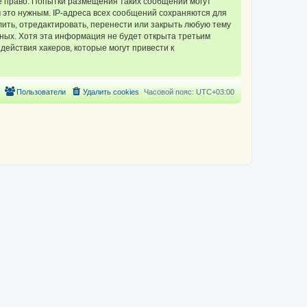
 право. Попытки размещения таких сообщений могут
 это нужным. IP-адреса всех сообщений сохраняются для
ть, отредактировать, перенести или закрыть любую тему
нных. Хотя эта информация не будет открыта третьим
ействия хакеров, которые могут привести к
Пользователи
Удалить cookies
Часовой пояс:
UTC+03:00