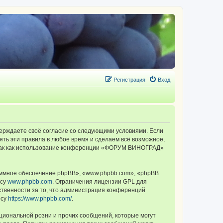
Регистрация
Вход
ерждаете своё согласие со следующими условиями. Если
ть эти правила в любое время и сделаем всё возможное,
, так как использование конференции «ФОРУМ ВИНОГРАД»
ммное обеспечение phpBB», «www.phpbb.com», «phpBB
есу
www.phpbb.com
. Ограничения лицензии GPL для
ственности за то, что администрация конференций
есу
https://www.phpbb.com/
.
циональной розни и прочих сообщений, которые могут