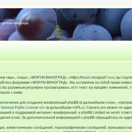
редители винограда.
«мы», «наш», «ФОРУМ ВИНОГРАД», «https://forum.vinograd7.ru»), вы подтв
льзуйтесь форумами «ФОРУМ ВИНОГРАД». Мы оставляем за собой право изменя
ыло бы разумным регулярно просматривать этот текст на предмет изменений
ласие с ними.
еспечения для создания конференций phpBB (в дальнейшем «они», «програ
General Public License v2
» (в дальнейшем «GPL»). Скачать его можно по адр
зацией и поддержкой интернет-конференций, и phpBB Limited не несёт ответ
ведения в них. За дополнительной информацией о phpBB обращайтесь по адр
их, клеветнических сообщений, порнографических сообщений, призывов к на