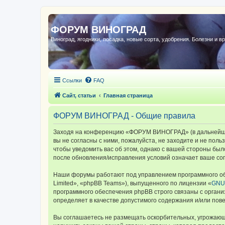
ФОРУМ ВИНОГРАД
Виноград, ягодники, посадка, новые сорта, удобрения. Болезни и в
Ссылки
FAQ
Сайт, статьи
Главная страница
ФОРУМ ВИНОГРАД - Общие правила
Заходя на конференцию «ФОРУМ ВИНОГРАД» (в дальнейшем 
вы не согласны с ними, пожалуйста, не заходите и не по
чтобы уведомить вас об этом, однако с вашей стороны б
после обновления/исправления условий означает ваше сог
Наши форумы работают под управлением программного об
Limited», «phpBB Teams»), выпущенного по лицензии «
GNU 
программного обеспечения phpBB строго связаны с органи
определяет в качестве допустимого содержания и/или по
Вы соглашаетесь не размещать оскорбительных, угрожающ