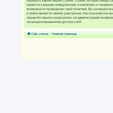
нарушить законы вашей страны, страны, которая предос
привести к вашему немедленному отключению от конференц
возможности проведения такой политики. Вы соглашаетес
в любое время по своему усмотрению. Как пользователь вы
лицам без вашего разрешения, ни администрация конферен
несанкционированному доступу к ней.
Сайт, статьи
Главная страница