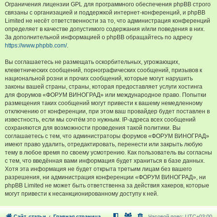
Ограничения лицензии GPL для программного обеспечения phpBB строго
связаны с организацией и поддержкой интернет-конференций, и phpBB
Limited не несёт ответственности за то, что администрация конференций
определяет в качестве допустимого содержания и/или поведения в них.
За дополнительной информацией о phpBB обращайтесь по адресу
https://www.phpbb.com/
.
Вы соглашаетесь не размещать оскорбительных, угрожающих,
клеветнических сообщений, порнографических сообщений, призывов к
национальной розни и прочих сообщений, которые могут нарушить
законы вашей страны, страны, которая предоставляет услуги хостинга
для форумов «ФОРУМ ВИНОГРАД» или международное право. Попытки
размещения таких сообщений могут привести к вашему немедленному
отключению от конференции, при этом ваш провайдер будет поставлен в
известность, если мы сочтём это нужным. IP-адреса всех сообщений
сохраняются для возможности проведения такой политики. Вы
соглашаетесь с тем, что администраторы форумов «ФОРУМ ВИНОГРАД»
имеют право удалить, отредактировать, перенести или закрыть любую
тему в любое время по своему усмотрению. Как пользователь вы согласны
с тем, что введённая вами информация будет храниться в базе данных.
Хотя эта информация не будет открыта третьим лицам без вашего
разрешения, ни администрация конференции «ФОРУМ ВИНОГРАД», ни
phpBB Limited не может быть ответственна за действия хакеров, которые
могут привести к несанкционированному доступу к ней.
Сайт, статьи
Главная страница
Часовой пояс:
UTC+03:00