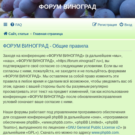
ФОРУМ ВИНОГРАД
FAQ
Регистрация
Вход
Сайт, статьи
Главная страница
ФОРУМ ВИНОГРАД - Общие правила
Заходя на конференцию «ФОРУМ ВИНОГРАД» (в дальнейшем «мы»,
«наш», «ФОРУМ ВИНОГРАД», «https://forum.vinograd7.ru»), вы
подтверждаете своё согласие со следующими условиями. Если вы не
согласны с ними, пожалуйста, не заходите и не пользуйтесь форумами
«ФОРУМ ВИНОГРАД». Мы оставляем за собой право изменять эти
правила в любое время и сделаем всё возможное, чтобы уведомить вас об
этом, однако с вашей стороны было бы разумным регулярно
просматривать этот текст на предмет изменений, так как использование
конференции «ФОРУМ ВИНОГРАД» после обновления/исправления
условий означает ваше согласие с ними.
Наши форумы работают под управлением программного обеспечения
для создания конференций phpBB (в дальнейшем «они», «программное
обеспечение phpBB», «www.phpbb.com», «phpBB Limited», «phpBB
Teams»), выпущенного по лицензии «
GNU General Public License v2
» (в
дальнейшем «GPL»). Скачать его можно по адресу
www.phpbb.com
.