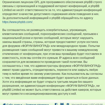
Ограничения лицензии GPL для программного обеспечения phpBB строго
связаны с организацией и поддержкой интернет-конференций, и phpBB
Limited не несёт ответственности за то, что администрация конференций
определяет в качестве допустимого содержания и/или поведения в них.
За дополнительной информацией о phpBB обращайтесь по адресу
https://www.phpbb.com/
.
Вы соглашаетесь не размещать оскорбительных, угрожающих,
клеветнических сообщений, порнографических сообщений, призывов к
национальной розни и прочих сообщений, которые могут нарушить
законы вашей страны, страны, которая предоставляет услуги хостинга
для форумов «ФОРУМ ВИНОГРАД» или международное право. Попытки
размещения таких сообщений могут привести к вашему немедленному
отключению от конференции, при этом ваш провайдер будет поставлен в
известность, если мы сочтём это нужным. IP-адреса всех сообщений
сохраняются для возможности проведения такой политики. Вы
соглашаетесь с тем, что администраторы форумов «ФОРУМ ВИНОГРАД»
имеют право удалить, отредактировать, перенести или закрыть любую
тему в любое время по своему усмотрению. Как пользователь вы согласны
с тем, что введённая вами информация будет храниться в базе данных.
Хотя эта информация не будет открыта третьим лицам без вашего
разрешения, ни администрация конференции «ФОРУМ ВИНОГРАД», ни
phpBB Limited не может быть ответственна за действия хакеров, которые
могут привести к несанкционированному доступу к ней.
Сайт, статьи
Главная страница
Часовой пояс:
UTC+03:00