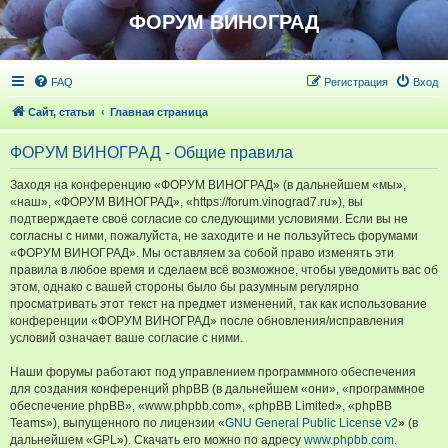
ФОРУМ ВИНОГРАД
FAQ
Регистрация
Вход
Сайт, статьи
Главная страница
ФОРУМ ВИНОГРАД - Общие правила
Заходя на конференцию «ФОРУМ ВИНОГРАД» (в дальнейшем «мы»,
«наш», «ФОРУМ ВИНОГРАД», «https://forum.vinograd7.ru»), вы
подтверждаете своё согласие со следующими условиями. Если вы не
согласны с ними, пожалуйста, не заходите и не пользуйтесь форумами
«ФОРУМ ВИНОГРАД». Мы оставляем за собой право изменять эти
правила в любое время и сделаем всё возможное, чтобы уведомить вас об
этом, однако с вашей стороны было бы разумным регулярно
просматривать этот текст на предмет изменений, так как использование
конференции «ФОРУМ ВИНОГРАД» после обновления/исправления
условий означает ваше согласие с ними.
Наши форумы работают под управлением программного обеспечения
для создания конференций phpBB (в дальнейшем «они», «программное
обеспечение phpBB», «www.phpbb.com», «phpBB Limited», «phpBB
Teams»), выпущенного по лицензии «
GNU General Public License v2
» (в
дальнейшем «GPL»). Скачать его можно по адресу
www.phpbb.com
.