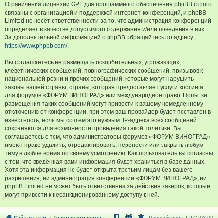
Ограничения лицензии GPL для программного обеспечения phpBB строго
связаны с организацией и поддержкой интернет-конференций, и phpBB
Limited не несёт ответственности за то, что администрация конференций
определяет в качестве допустимого содержания и/или поведения в них.
За дополнительной информацией о phpBB обращайтесь по адресу
https://www.phpbb.com/
.
Вы соглашаетесь не размещать оскорбительных, угрожающих,
клеветнических сообщений, порнографических сообщений, призывов к
национальной розни и прочих сообщений, которые могут нарушить
законы вашей страны, страны, которая предоставляет услуги хостинга
для форумов «ФОРУМ ВИНОГРАД» или международное право. Попытки
размещения таких сообщений могут привести к вашему немедленному
отключению от конференции, при этом ваш провайдер будет поставлен в
известность, если мы сочтём это нужным. IP-адреса всех сообщений
сохраняются для возможности проведения такой политики. Вы
соглашаетесь с тем, что администраторы форумов «ФОРУМ ВИНОГРАД»
имеют право удалить, отредактировать, перенести или закрыть любую
тему в любое время по своему усмотрению. Как пользователь вы согласны
с тем, что введённая вами информация будет храниться в базе данных.
Хотя эта информация не будет открыта третьим лицам без вашего
разрешения, ни администрация конференции «ФОРУМ ВИНОГРАД», ни
phpBB Limited не может быть ответственна за действия хакеров, которые
могут привести к несанкционированному доступу к ней.
Сайт, статьи
Главная страница
Часовой пояс:
UTC+03:00