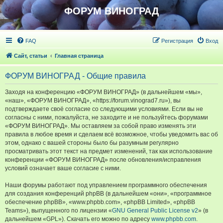
ФОРУМ ВИНОГРАД
FAQ
Регистрация
Вход
Сайт, статьи
Главная страница
ФОРУМ ВИНОГРАД - Общие правила
Заходя на конференцию «ФОРУМ ВИНОГРАД» (в дальнейшем «мы»,
«наш», «ФОРУМ ВИНОГРАД», «https://forum.vinograd7.ru»), вы
подтверждаете своё согласие со следующими условиями. Если вы не
согласны с ними, пожалуйста, не заходите и не пользуйтесь форумами
«ФОРУМ ВИНОГРАД». Мы оставляем за собой право изменять эти
правила в любое время и сделаем всё возможное, чтобы уведомить вас об
этом, однако с вашей стороны было бы разумным регулярно
просматривать этот текст на предмет изменений, так как использование
конференции «ФОРУМ ВИНОГРАД» после обновления/исправления
условий означает ваше согласие с ними.
Наши форумы работают под управлением программного обеспечения
для создания конференций phpBB (в дальнейшем «они», «программное
обеспечение phpBB», «www.phpbb.com», «phpBB Limited», «phpBB
Teams»), выпущенного по лицензии «
GNU General Public License v2
» (в
дальнейшем «GPL»). Скачать его можно по адресу
www.phpbb.com
.