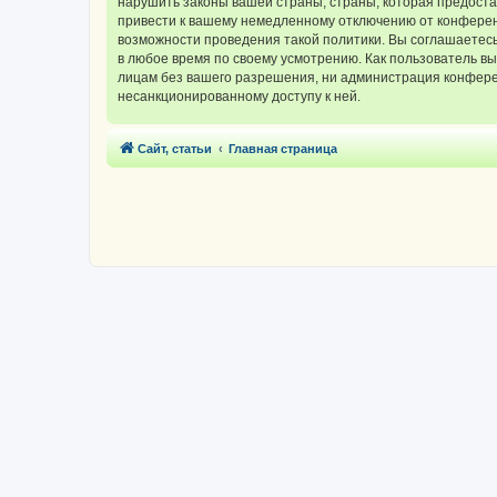
нарушить законы вашей страны, страны, которая предос
привести к вашему немедленному отключению от конференц
возможности проведения такой политики. Вы соглашаетес
в любое время по своему усмотрению. Как пользователь вы
лицам без вашего разрешения, ни администрация конферен
несанкционированному доступу к ней.
Сайт, статьи
Главная страница