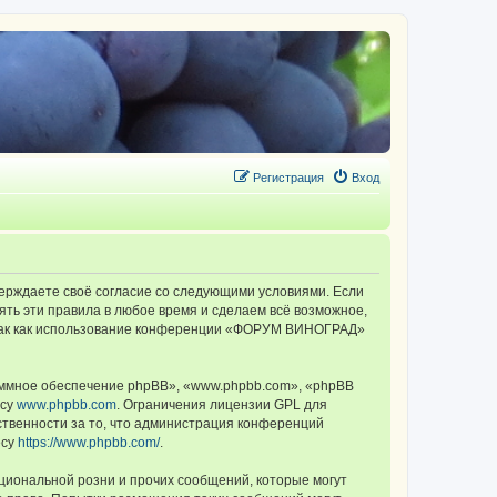
Регистрация
Вход
ерждаете своё согласие со следующими условиями. Если
ть эти правила в любое время и сделаем всё возможное,
, так как использование конференции «ФОРУМ ВИНОГРАД»
ммное обеспечение phpBB», «www.phpbb.com», «phpBB
есу
www.phpbb.com
. Ограничения лицензии GPL для
ственности за то, что администрация конференций
есу
https://www.phpbb.com/
.
циональной розни и прочих сообщений, которые могут