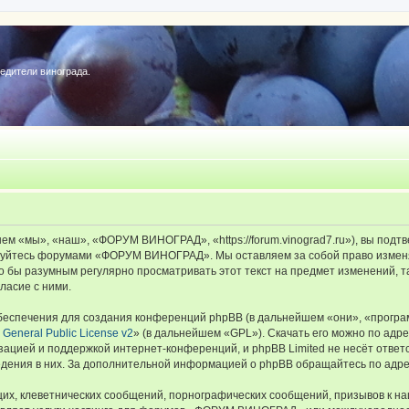
редители винограда.
«мы», «наш», «ФОРУМ ВИНОГРАД», «https://forum.vinograd7.ru»), вы подтв
льзуйтесь форумами «ФОРУМ ВИНОГРАД». Мы оставляем за собой право изменя
ыло бы разумным регулярно просматривать этот текст на предмет изменений
ласие с ними.
еспечения для создания конференций phpBB (в дальнейшем «они», «програ
General Public License v2
» (в дальнейшем «GPL»). Скачать его можно по адр
зацией и поддержкой интернет-конференций, и phpBB Limited не несёт ответ
ведения в них. За дополнительной информацией о phpBB обращайтесь по адр
их, клеветнических сообщений, порнографических сообщений, призывов к на