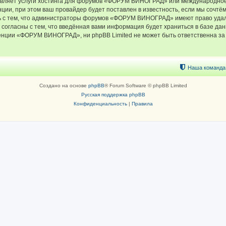
тавляет услуги хостинга для форумов «ФОРУМ ВИНОГРАД» или международное
ии, при этом ваш провайдер будет поставлен в известность, если мы сочтём
ь с тем, что администраторы форумов «ФОРУМ ВИНОГРАД» имеют право удали
 согласны с тем, что введённая вами информация будет храниться в базе да
ции «ФОРУМ ВИНОГРАД», ни phpBB Limited не может быть ответственна за д
Наша команда
Создано на основе
phpBB
® Forum Software © phpBB Limited
Русская поддержка phpBB
Конфиденциальность
|
Правила