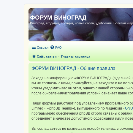
ФОРУМ ВИНОГРАД
Виноград, ягодники, посадка, новые сорта, удобрения. Болезни и в
Ссылки
FAQ
Сайт, статьи
Главная страница
ФОРУМ ВИНОГРАД - Общие правила
Заходя на конференцию «ФОРУМ ВИНОГРАД» (в дальнейшем 
вы не согласны с ними, пожалуйста, не заходите и не по
чтобы уведомить вас об этом, однако с вашей стороны б
после обновления/исправления условий означает ваше сог
Наши форумы работают под управлением программного об
Limited», «phpBB Teams»), выпущенного по лицензии «
GNU 
программного обеспечения phpBB строго связаны с органи
определяет в качестве допустимого содержания и/или по
Вы соглашаетесь не размещать оскорбительных, угрожающ