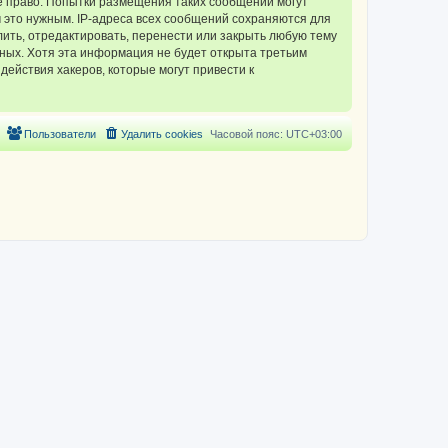
 право. Попытки размещения таких сообщений могут
 это нужным. IP-адреса всех сообщений сохраняются для
ть, отредактировать, перенести или закрыть любую тему
нных. Хотя эта информация не будет открыта третьим
ействия хакеров, которые могут привести к
Пользователи
Удалить cookies
Часовой пояс:
UTC+03:00