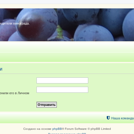
редители винограда.
и
енили его в Личном
Наша команда
Создано на основе
phpBB
® Forum Software © phpBB Limited