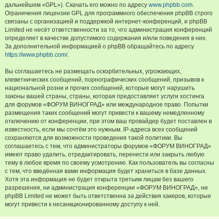
дальнейшем «GPL»). Скачать его можно по адресу
www.phpbb.com
.
Ограничения лицензии GPL для программного обеспечения phpBB строго
связаны с организацией и поддержкой интернет-конференций, и phpBB
Limited не несёт ответственности за то, что администрация конференций
определяет в качестве допустимого содержания и/или поведения в них.
За дополнительной информацией о phpBB обращайтесь по адресу
https://www.phpbb.com/
.
Вы соглашаетесь не размещать оскорбительных, угрожающих,
клеветнических сообщений, порнографических сообщений, призывов к
национальной розни и прочих сообщений, которые могут нарушить
законы вашей страны, страны, которая предоставляет услуги хостинга
для форумов «ФОРУМ ВИНОГРАД» или международное право. Попытки
размещения таких сообщений могут привести к вашему немедленному
отключению от конференции, при этом ваш провайдер будет поставлен в
известность, если мы сочтём это нужным. IP-адреса всех сообщений
сохраняются для возможности проведения такой политики. Вы
соглашаетесь с тем, что администраторы форумов «ФОРУМ ВИНОГРАД»
имеют право удалить, отредактировать, перенести или закрыть любую
тему в любое время по своему усмотрению. Как пользователь вы согласны
с тем, что введённая вами информация будет храниться в базе данных.
Хотя эта информация не будет открыта третьим лицам без вашего
разрешения, ни администрация конференции «ФОРУМ ВИНОГРАД», ни
phpBB Limited не может быть ответственна за действия хакеров, которые
могут привести к несанкционированному доступу к ней.