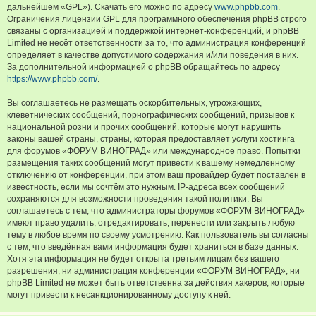
дальнейшем «GPL»). Скачать его можно по адресу
www.phpbb.com
.
Ограничения лицензии GPL для программного обеспечения phpBB строго
связаны с организацией и поддержкой интернет-конференций, и phpBB
Limited не несёт ответственности за то, что администрация конференций
определяет в качестве допустимого содержания и/или поведения в них.
За дополнительной информацией о phpBB обращайтесь по адресу
https://www.phpbb.com/
.
Вы соглашаетесь не размещать оскорбительных, угрожающих,
клеветнических сообщений, порнографических сообщений, призывов к
национальной розни и прочих сообщений, которые могут нарушить
законы вашей страны, страны, которая предоставляет услуги хостинга
для форумов «ФОРУМ ВИНОГРАД» или международное право. Попытки
размещения таких сообщений могут привести к вашему немедленному
отключению от конференции, при этом ваш провайдер будет поставлен в
известность, если мы сочтём это нужным. IP-адреса всех сообщений
сохраняются для возможности проведения такой политики. Вы
соглашаетесь с тем, что администраторы форумов «ФОРУМ ВИНОГРАД»
имеют право удалить, отредактировать, перенести или закрыть любую
тему в любое время по своему усмотрению. Как пользователь вы согласны
с тем, что введённая вами информация будет храниться в базе данных.
Хотя эта информация не будет открыта третьим лицам без вашего
разрешения, ни администрация конференции «ФОРУМ ВИНОГРАД», ни
phpBB Limited не может быть ответственна за действия хакеров, которые
могут привести к несанкционированному доступу к ней.