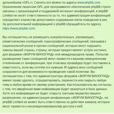
дальнейшем «GPL»). Скачать его можно по адресу
www.phpbb.com
.
Ограничения лицензии GPL для программного обеспечения phpBB строго
связаны с организацией и поддержкой интернет-конференций, и phpBB
Limited не несёт ответственности за то, что администрация конференций
определяет в качестве допустимого содержания и/или поведения в них.
За дополнительной информацией о phpBB обращайтесь по адресу
https://www.phpbb.com/
.
Вы соглашаетесь не размещать оскорбительных, угрожающих,
клеветнических сообщений, порнографических сообщений, призывов к
национальной розни и прочих сообщений, которые могут нарушить
законы вашей страны, страны, которая предоставляет услуги хостинга
для форумов «ФОРУМ ВИНОГРАД» или международное право. Попытки
размещения таких сообщений могут привести к вашему немедленному
отключению от конференции, при этом ваш провайдер будет поставлен в
известность, если мы сочтём это нужным. IP-адреса всех сообщений
сохраняются для возможности проведения такой политики. Вы
соглашаетесь с тем, что администраторы форумов «ФОРУМ ВИНОГРАД»
имеют право удалить, отредактировать, перенести или закрыть любую
тему в любое время по своему усмотрению. Как пользователь вы согласны
с тем, что введённая вами информация будет храниться в базе данных.
Хотя эта информация не будет открыта третьим лицам без вашего
разрешения, ни администрация конференции «ФОРУМ ВИНОГРАД», ни
phpBB Limited не может быть ответственна за действия хакеров, которые
могут привести к несанкционированному доступу к ней.