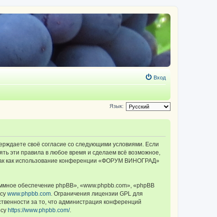
Вход
Язык:
ерждаете своё согласие со следующими условиями. Если
ть эти правила в любое время и сделаем всё возможное,
, так как использование конференции «ФОРУМ ВИНОГРАД»
ммное обеспечение phpBB», «www.phpbb.com», «phpBB
есу
www.phpbb.com
. Ограничения лицензии GPL для
ственности за то, что администрация конференций
есу
https://www.phpbb.com/
.