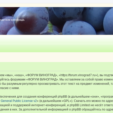
редители винограда.
«мы», «наш», «ФОРУМ ВИНОГРАД», «https://forum.vinograd7.ru»), вы подтв
льзуйтесь форумами «ФОРУМ ВИНОГРАД». Мы оставляем за собой право изменя
ыло бы разумным регулярно просматривать этот текст на предмет изменений
ласие с ними.
еспечения для создания конференций phpBB (в дальнейшем «они», «програ
General Public License v2
» (в дальнейшем «GPL»). Скачать его можно по адр
зацией и поддержкой интернет-конференций, и phpBB Limited не несёт ответ
ведения в них. За дополнительной информацией о phpBB обращайтесь по адр