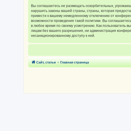
Вы соглашаетесь не размещать оскорбительных, угрожающ
нарушить законы вашей страны, страны, которая предос
привести к вашему немедленному отключению от конференц
возможности проведения такой политики. Вы соглашаетес
в любое время по своему усмотрению. Как пользователь вы
лицам без вашего разрешения, ни администрация конферен
несанкционированному доступу к ней.
Сайт, статьи
Главная страница