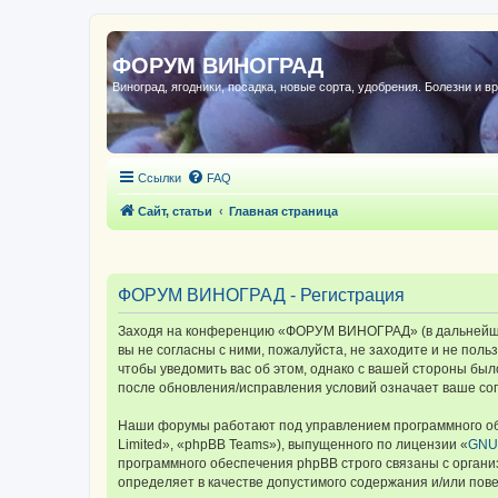
ФОРУМ ВИНОГРАД
Виноград, ягодники, посадка, новые сорта, удобрения. Болезни и в
Ссылки
FAQ
Сайт, статьи
Главная страница
ФОРУМ ВИНОГРАД - Регистрация
Заходя на конференцию «ФОРУМ ВИНОГРАД» (в дальнейшем 
вы не согласны с ними, пожалуйста, не заходите и не по
чтобы уведомить вас об этом, однако с вашей стороны б
после обновления/исправления условий означает ваше сог
Наши форумы работают под управлением программного об
Limited», «phpBB Teams»), выпущенного по лицензии «
GNU 
программного обеспечения phpBB строго связаны с органи
определяет в качестве допустимого содержания и/или по